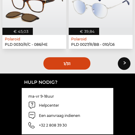
€ 45,03
€ 39,84
Polaroid
Polaroid
PLD 0030/R/C - 086/HE
PLD 0027/R/BB - 010/G6
›
1
/31
HULP NODIG?
ma-vr 9-18uur
Helpcenter
Een aanvraag indienen
+32 2 808 39 30