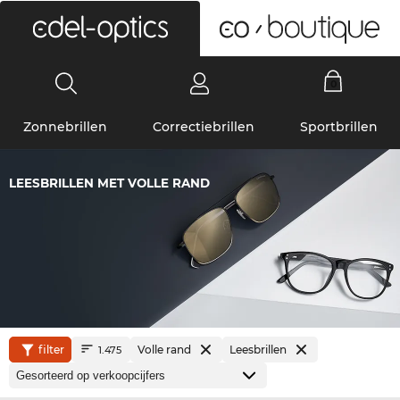
0
Zonnebrillen
Correctiebrillen
Sportbrillen
LEESBRILLEN MET VOLLE RAND
filter
Volle rand
Leesbrillen
1.475