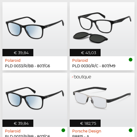
€ 39,84
€ 45,03
Polaroid
Polaroid
PLD 0033/R/BB - 807/G6
PLD 0030/R/C - 807/M9
€ 39,84
€ 182,75
Polaroid
Porsche Design
PLD 0033/R/BB - 807/G6
P8815 - A