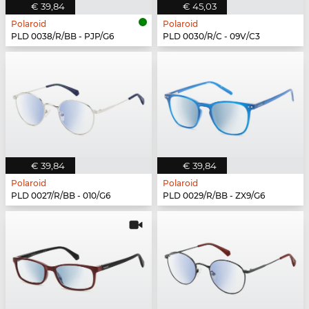
€ 39,84
€ 45,03
Polaroid
Polaroid
PLD 0038/R/BB - PJP/G6
PLD 0030/R/C - 09V/C3
€ 39,84
€ 39,84
Polaroid
Polaroid
PLD 0027/R/BB - 010/G6
PLD 0029/R/BB - ZX9/G6