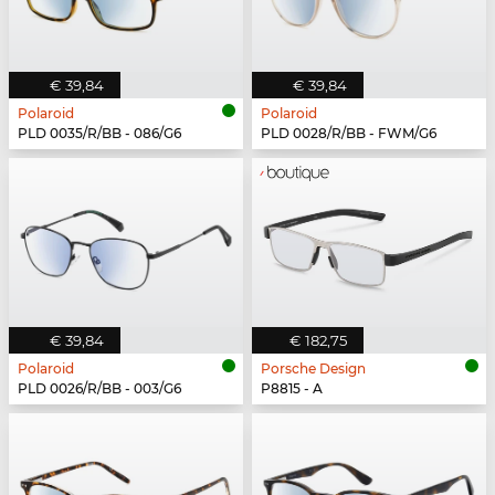
€ 39,84
€ 39,84
Polaroid
Polaroid
PLD 0035/R/BB - 086/G6
PLD 0028/R/BB - FWM/G6
€ 39,84
€ 182,75
Polaroid
Porsche Design
PLD 0026/R/BB - 003/G6
P8815 - A