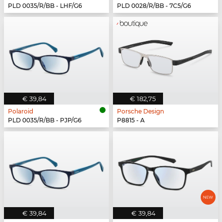
PLD 0035/R/BB - LHF/G6
PLD 0028/R/BB - 7C5/G6
€ 39,84
€ 182,75
Polaroid
Porsche Design
PLD 0035/R/BB - PJP/G6
P8815 - A
€ 39,84
€ 39,84