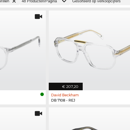
rillen
€ 207,20
David Beckham
DB 7108 - REJ