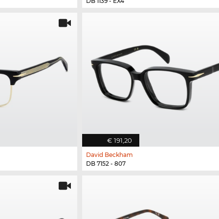
DB 1139 - EX4
€ 191,20
David Beckham
DB 7152 - 807