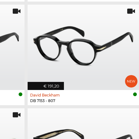
€ 191,20
David Beckham
DB 7153 - 807