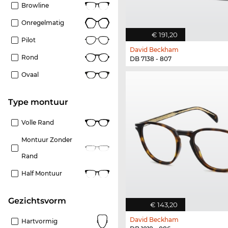
Browline
Onregelmatig
€ 191,20
Pilot
David Beckham
Rond
DB 7138 - 807
Ovaal
Type montuur
Volle Rand
Montuur Zonder
Rand
Half Montuur
Gezichtsvorm
€ 143,20
David Beckham
Hartvormig