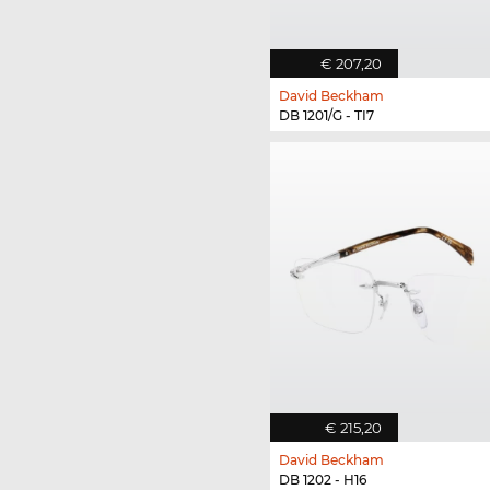
€ 207,20
David Beckham
DB 1201/G - TI7
€ 215,20
David Beckham
DB 1202 - H16