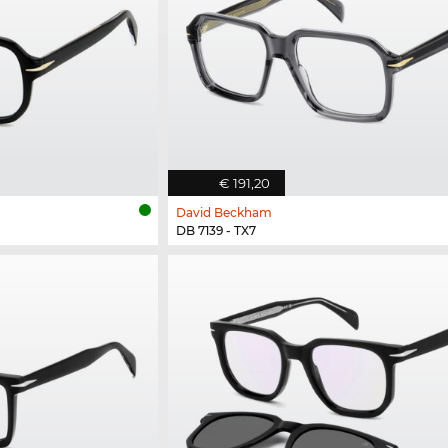
€ 191,20
David Beckham
DB 7139 - TX7