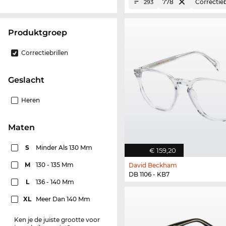
778
Correctieb
293
Produktgroep
Correctiebrillen
Geslacht
Heren
Maten
S
Minder Als 130 Mm
€ 159,20
M
130 - 135 Mm
David Beckham
DB 1106 - KB7
L
136 - 140 Mm
XL
Meer Dan 140 Mm
Ken je de juiste grootte voor