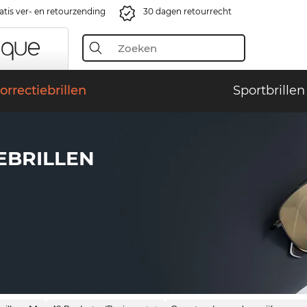
atis ver- en retourzending
30 dagen retourrecht
orrectiebrillen
Sportbrillen
EBRILLEN