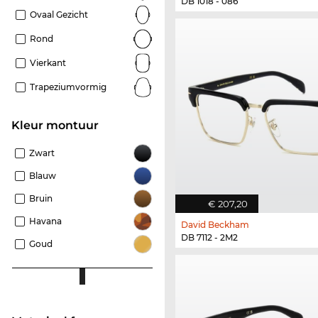
DB 1018 - 086
Ovaal Gezicht
Rond
Vierkant
Trapeziumvormig
Kleur montuur
Zwart
Blauw
Bruin
€ 207,20
Havana
David Beckham
DB 7112 - 2M2
Goud