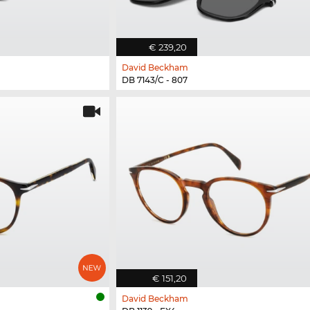
€ 239,20
David Beckham
DB 7143/C - 807
€ 151,20
David Beckham