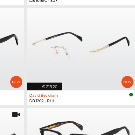
DB 1018/C - 807
€ 215,20
David Beckham
DB 1202 - RHL