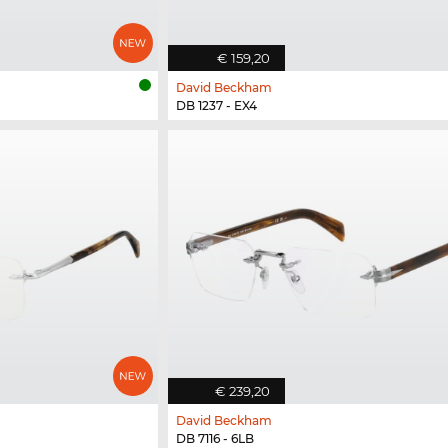
€ 159,20
David Beckham
DB 1237 - EX4
€ 239,20
David Beckham
DB 7116 - 6LB