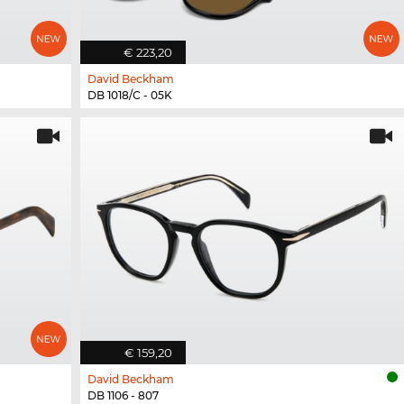
€ 223,20
David Beckham
DB 1018/C - 05K
€ 159,20
David Beckham
DB 1106 - 807