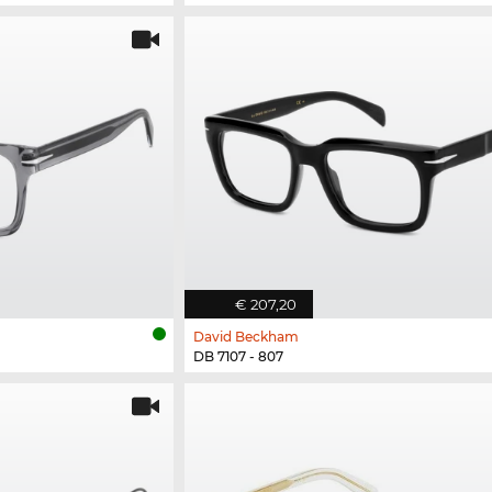
€ 207,20
David Beckham
DB 7107 - 807