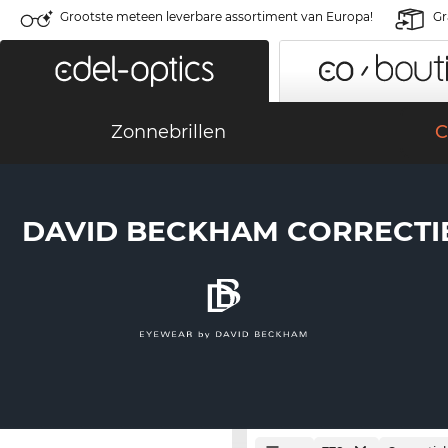
Grootste meteen leverbare assortiment van Europa!
Gr
Zonnebrillen
C
DAVID BECKHAM CORRECTI