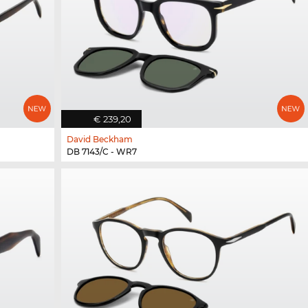
€ 239,20
David Beckham
DB 7143/C - WR7