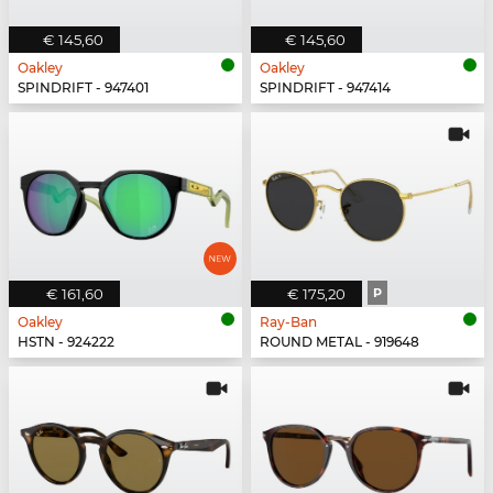
€ 145,60
€ 145,60
Oakley
Oakley
SPINDRIFT - 947401
SPINDRIFT - 947414
€ 161,60
€ 175,20
P
Oakley
Ray-Ban
HSTN - 924222
ROUND METAL - 919648