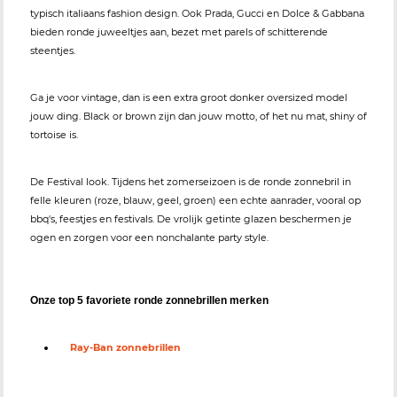
typisch italiaans fashion design. Ook Prada, Gucci en Dolce & Gabbana
bieden ronde juweeltjes aan, bezet met parels of schitterende
steentjes.
Ga je voor vintage, dan is een extra groot donker oversized model
jouw ding. Black or brown zijn dan jouw motto, of het nu mat, shiny of
tortoise is.
De Festival look. Tijdens het zomerseizoen is de ronde zonnebril in
felle kleuren (roze, blauw, geel, groen) een echte aanrader, vooral op
bbq's, feestjes en festivals. De vrolijk getinte glazen beschermen je
ogen en zorgen voor een nonchalante party style.
Onze top 5 favoriete ronde zonnebrillen merken
Ray-Ban zonnebrillen