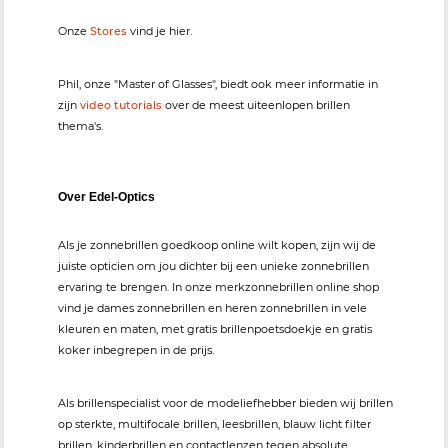
Onze
Stores
vind je hier.
Phil, onze "Master of Glasses", biedt ook meer informatie in
zijn
video tutorials
over de meest uiteenlopen brillen
thema's.
Over Edel-Optics
Als je zonnebrillen goedkoop online wilt kopen, zijn wij de
juiste opticien om jou dichter bij een unieke zonnebrillen
ervaring te brengen. In onze merkzonnebrillen online shop
vind je dames zonnebrillen en heren zonnebrillen in vele
kleuren en maten, met gratis brillenpoetsdoekje en gratis
koker inbegrepen in de prijs.
Als brillenspecialist voor de modeliefhebber bieden wij brillen
op sterkte, multifocale brillen, leesbrillen, blauw licht filter
brillen, kinderbrillen en contactlenzen tegen absolute