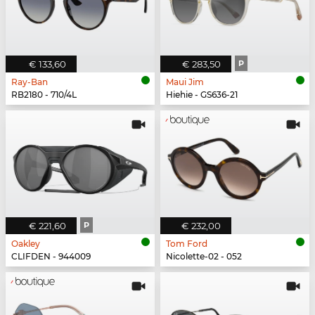
€ 133,60
€ 283,50
P
Ray-Ban
Maui Jim
RB2180 - 710/4L
Hiehie - GS636-21
€ 221,60
P
€ 232,00
Oakley
Tom Ford
CLIFDEN - 944009
Nicolette-02 - 052