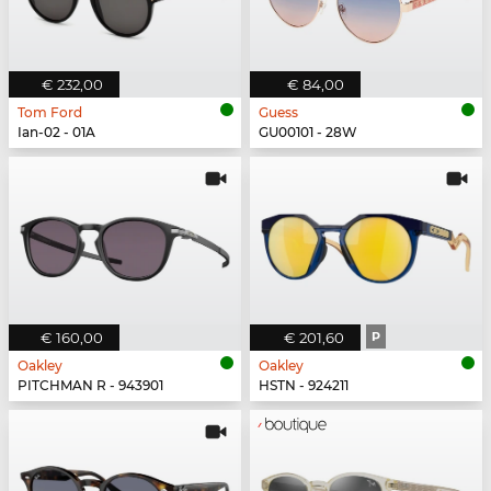
€ 232,00
€ 84,00
Tom Ford
Guess
Ian-02 - 01A
GU00101 - 28W
€ 160,00
€ 201,60
P
Oakley
Oakley
PITCHMAN R - 943901
HSTN - 924211