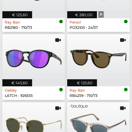
€ 125,60
€ 280,00
P
Ray-Ban
Persol
RB2180 - 710/73
PO3210S - 24/57
€ 145,60
€ 125,60
Oakley
Ray-Ban
LATCH - 926555
RB4259 - 710/73