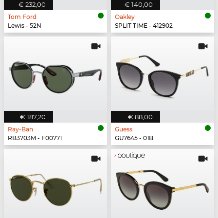
€ 232,00
€ 140,00
Tom Ford
Oakley
Lewis - 52N
SPLIT TIME - 412902
€ 187,20
€ 88,00
Ray-Ban
Guess
RB3703M - F00771
GU7645 - 01B