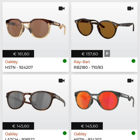
€ 161,60
€ 157,60
P
Oakley
Ray-Ban
HSTN - 924207
RB2180 - 710/83
€ 145,60
€ 145,60
Oakley
Oakley
LATCH - 926522
HSTN - 924202