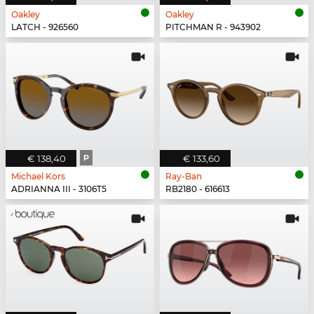
Oakley
Oakley
LATCH - 926560
PITCHMAN R - 943902
€ 138,40
P
€ 133,60
Michael Kors
Ray-Ban
ADRIANNA III - 3106T5
RB2180 - 616613