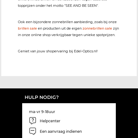
topprijzen onder het motto "SEE AND BE SEEN".
Ook een bijzondere zonnebrillen aanbieding, zoals bij onze
brillen sale
en producten uit de eigen
zonnebrillen sale
zijn
in onze online shop verkrijgbaar tegen unieke spotprijzen.
Geniet van jouw shopervaring bij Edel-Optics.nl!
HULP NODIG?
ma-vr 9-18uur
Helpcenter
Een aanvraag indienen