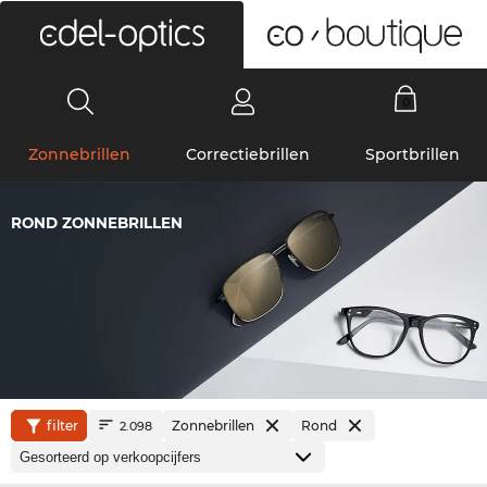
0
Zonnebrillen
Correctiebrillen
Sportbrillen
ROND ZONNEBRILLEN
filter
Zonnebrillen
Rond
2.098