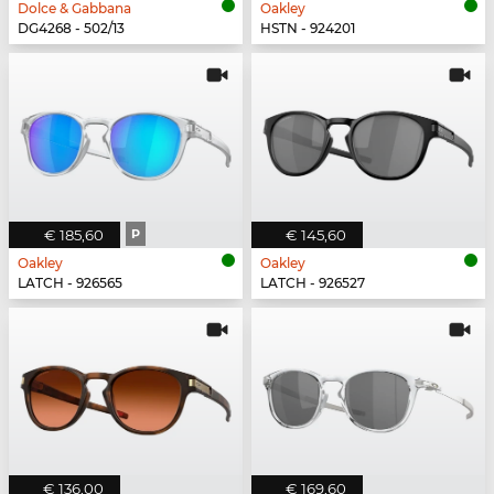
Dolce & Gabbana
Oakley
DG4268 - 502/13
HSTN - 924201
€ 185,60
P
€ 145,60
Oakley
Oakley
LATCH - 926565
LATCH - 926527
€ 136,00
€ 169,60