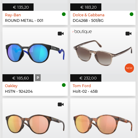
€ 135,20
€ 183,20
Ray-Ban
Dolce & Gabbana
ROUND METAL - 001
DG4268 - 501/8G
€ 185,60
P
€ 232,00
Oakley
Tom Ford
HSTN - 924204
Holt-02 - 45B