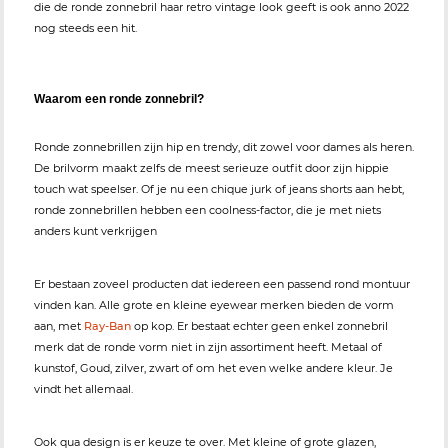
die de ronde zonnebril haar retro vintage look geeft is ook anno 2022
nog steeds een hit.
Waarom een ronde zonnebril?
Ronde zonnebrillen zijn hip en trendy, dit zowel voor dames als heren.
De brilvorm maakt zelfs de meest serieuze outfit door zijn hippie
touch wat speelser. Of je nu een chique jurk of jeans shorts aan hebt,
ronde zonnebrillen hebben een coolness-factor, die je met niets
anders kunt verkrijgen
Er bestaan zoveel producten dat iedereen een passend rond montuur
vinden kan. Alle grote en kleine eyewear merken bieden de vorm
aan, met
Ray-Ban
op kop. Er bestaat echter geen enkel zonnebril
merk dat de ronde vorm niet in zijn assortiment heeft. Metaal of
kunstof, Goud, zilver, zwart of om het even welke andere kleur. Je
vindt het allemaal.
Ook qua design is er keuze te over. Met kleine of grote glazen,