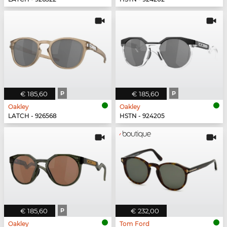
€ 185,60
P
€ 185,60
P
Oakley
Oakley
LATCH - 926568
HSTN - 924205
€ 185,60
P
€ 232,00
Oakley
Tom Ford