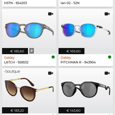
HSTN - 924203
Ian-02 - 52N
€ 185,60
P
€ 169,60
Oakley
Oakley
LATCH - 926532
PITCHMAN R - 943904
€ 183,20
€ 145,60