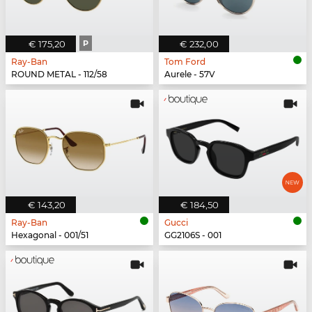
€ 175,20
P
€ 232,00
Ray-Ban
Tom Ford
ROUND METAL - 112/58
Aurele - 57V
€ 143,20
€ 184,50
Ray-Ban
Gucci
Hexagonal - 001/51
GG2106S - 001