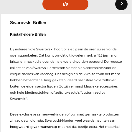
›
1
/9
Swarovski Brillen
Kristalheldere Brillen
Bij iedereen die
Swarovski
hoort of ziet, gaan de oren suizen of de
ogen sprankelen. Dat komt omdat dit juwelenmerk al 125 jaar lang
kristallen maakt die over de hele wereld worden begeerd. De meeste
collecties van Swarovski omvatten sieraden en accessoires voor de
chique dames van vandaag. Het design en de kwaliteit van het merk
hebben het echter al lang gekatapulteerd naar sferen die zelfs ver
buiten de eigen sector liggen. Zo zijn er naast klassieke accessoires
ook hele kledingstukken of zelfs luxeauto's "customized by
Swarovski".
Deze exclusieve samenwerkingen of op maat gemaakte producten
zijn zo gewild omdat Swarovski-klanten veel waarde hechten aan
hoogwaardig vakmanschap
met net dat beetje extra. Het materiaal