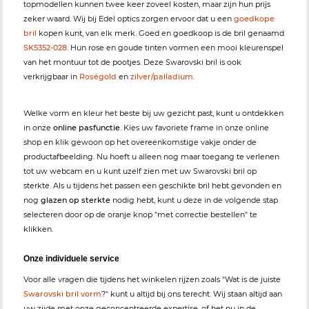
topmodellen kunnen twee keer zoveel kosten, maar zijn hun prijs
zeker waard. Wij bij Edel optics zorgen ervoor dat u een
goedkope
bril
kopen kunt, van elk merk. Goed en goedkoop is de bril genaamd
SK5352-028
. Hun rose en goude tinten vormen een mooi kleurenspel
van het montuur tot de pootjes. Deze Swarovski bril is ook
verkrijgbaar in
Roségold
en
zilver/palladium
.
Welke vorm en kleur het beste bij uw gezicht past, kunt u ontdekken
in onze
online pasfunctie
. Kies uw favoriete frame in onze online
shop en klik gewoon op het overeenkomstige vakje onder de
productafbeelding. Nu hoeft u alleen nog maar toegang te verlenen
tot uw webcam en u kunt uzelf zien met uw Swarovski bril op
sterkte. Als u tijdens het passen een geschikte bril hebt gevonden en
nog
glazen op sterkte
nodig hebt, kunt u deze in de volgende stap
selecteren door op de oranje knop "met correctie bestellen" te
klikken.
Onze individuele service
Voor alle vragen die tijdens het winkelen rijzen zoals "Wat is de juiste
Swarovski bril vorm
?" kunt u altijd bij ons terecht. Wij staan altijd aan
uw zijde met onze geconcentreerde expertise, of het nu in de