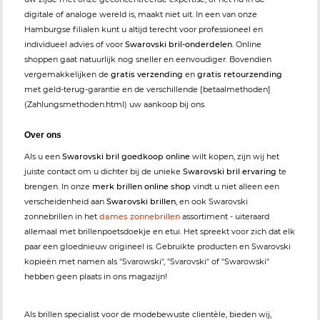
digitale of analoge wereld is, maakt niet uit. In een van onze
Hamburgse filialen kunt u altijd terecht voor professioneel en
individueel advies of voor
Swarovski bril-onderdelen
. Online
shoppen gaat natuurlijk nog sneller en eenvoudiger. Bovendien
vergemakkelijken de
gratis verzending
en
gratis retourzending
met geld-terug-garantie en de verschillende [betaalmethoden]
(Zahlungsmethoden.html) uw aankoop bij ons.
Over ons
Als u een
Swarovski bril goedkoop online
wilt kopen, zijn wij het
juiste contact om u dichter bij de unieke
Swarovski bril ervaring
te
brengen. In onze
merk brillen online shop
vindt u niet alleen een
verscheidenheid aan
Swarovski brillen
, en ook Swarovski
zonnebrillen in het
dames zonnebrillen
assortiment - uiteraard
allemaal met brillenpoetsdoekje en etui. Het spreekt voor zich dat elk
paar een gloednieuw origineel is. Gebruikte producten en Swarovski
kopieën met namen als "Svarowski", "Svarovski" of "Swarowski"
hebben geen plaats in ons magazijn!
Als brillen specialist voor de modebewuste clientèle, bieden wij,