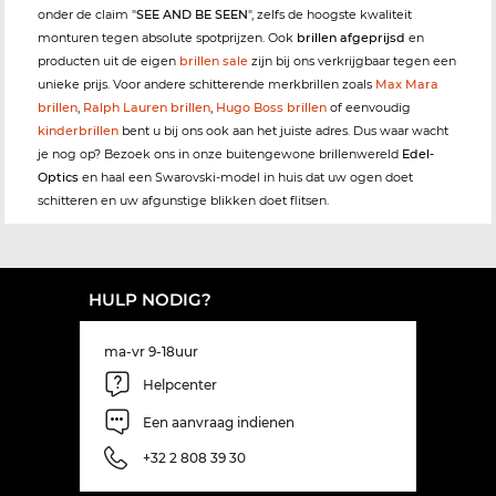
onder de claim "
SEE AND BE SEEN
", zelfs de hoogste kwaliteit
monturen tegen absolute spotprijzen. Ook
brillen afgeprijsd
en
producten uit de eigen
brillen sale
zijn bij ons verkrijgbaar tegen een
unieke prijs. Voor andere schitterende merkbrillen zoals
Max Mara
brillen
,
Ralph Lauren brillen
,
Hugo Boss brillen
of eenvoudig
kinderbrillen
bent u bij ons ook aan het juiste adres. Dus waar wacht
je nog op? Bezoek ons in onze buitengewone brillenwereld
Edel-
Optics
en haal een Swarovski-model in huis dat uw ogen doet
schitteren en uw afgunstige blikken doet flitsen.
HULP NODIG?
ma-vr 9-18uur
Helpcenter
Een aanvraag indienen
+32 2 808 39 30