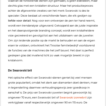
waarvan de fonkelende stenen zijn gemaakt, is geen edelsteen, maar
slechts glas met een kristallen structuur. Maar het productieproces
achter de afgewerkte creaties van het merk Swarovski is des te
specialer. Deze bestaat uit verschillende fasen, die elk gedijen op
liefde voor detail
. Nog voor een ontwerper de pen ter hand neemt,
wordt een trendanalyse uitgevoerd. Gekoppeld aan de juiste inspiratie
en het daaropvolgende branding concept, wordt een kristalheldere
visie gecreëerd en gevolgd tot aan het uitstalraam van de juwelier.
Om zijn leidende positie op de markt te behouden en aan de eigen
eisen te voldoen, ontwikkelt het Tiroolse familiebedrijf voortdurend
de functies van de machines die het zelf bouwt. Het doel is perfect
geslepen glas dat invallend licht zo vaak mogelijk breekt in zijn
kristalvorm.
De Swarovski bril
Het optische effect van Swarovski-stenen geniet bij veel mensen
grote populariteit, omdat het sterk aan diamanten doet denken, maar
in tegenstelling daarmee verhoudingsgewijs zeer goedkoop in
aanschaf is. De prijs van Swarovski-juwelen begint gewoonlijk bij
ongeveer 70 euro, een Swarovski bril of
Swarovski zonnebril
zijn
verkrijgbaar vanaf respectievelijk ongeveer 90 en 115 euro. De