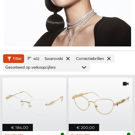
filter
Swarovski
Correctiebrillen
402
€ 184,00
€ 200,00