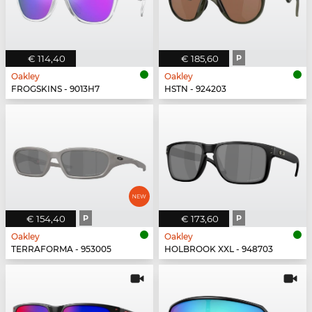
€ 114,40
€ 185,60
P
Oakley
Oakley
FROGSKINS - 9013H7
HSTN - 924203
€ 154,40
P
€ 173,60
P
Oakley
Oakley
TERRAFORMA - 953005
HOLBROOK XXL - 948703