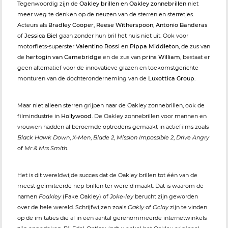
Tegenwoordig zijn de
Oakley brillen en Oakley zonnebrillen
niet
meer weg te denken op de neuzen van de sterren en sterretjes.
Acteurs als
Bradley Cooper
,
Reese Witherspoon
,
Antonio Banderas
of
Jessica Biel
gaan zonder hun bril het huis niet uit. Ook voor
motorfiets-superster
Valentino Rossi
en
Pippa Middleton
, de zus van
de
hertogin van Camebridge
en de zus van
prins William
, bestaat er
geen alternatief voor de innovatieve glazen en toekomstgerichte
monturen van de dochteronderneming van de
Luxottica Group
.
Maar niet alleen sterren grijpen naar de Oakley zonnebrillen, ook de
filmindustrie in
Hollywood
. De Oakley zonnebrillen voor mannen en
vrouwen hadden al beroemde optredens gemaakt in actiefilms zoals
Black Hawk Down
,
X-Men
,
Blade 2
,
Mission Impossible 2
,
Drive Angry
of
Mr & Mrs Smith
.
Het is dit wereldwijde succes dat de Oakley brillen tot één van de
meest geïmiteerde nep-brillen ter wereld maakt. Dat is waarom de
namen
Foakley
(Fake Oakley) of
Joke-ley
berucht zijn geworden
over de hele wereld. Schrijfwijzen zoals
Oakly
of
Oclay
zijn te vinden
op de imitaties die al in een aantal gerenommeerde internetwinkels