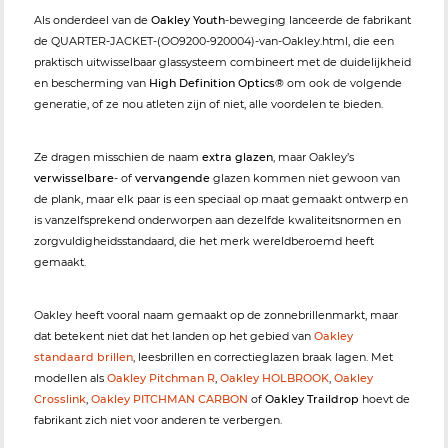
Als onderdeel van de
Oakley Youth
-beweging lanceerde de fabrikant
de QUARTER-JACKET-(OO9200-920004)-van-Oakley.html, die een
praktisch uitwisselbaar glassysteem combineert met de duidelijkheid
en bescherming van
High Definition Optics®
om ook de volgende
generatie, of ze nou atleten zijn of niet, alle voordelen te bieden.
Ze dragen misschien de naam
extra glazen
, maar Oakley’s
verwisselbare
- of
vervangende
glazen kommen niet gewoon van
de plank, maar elk paar is een speciaal op maat gemaakt ontwerp en
is vanzelfsprekend onderworpen aan dezelfde kwaliteitsnormen en
zorgvuldigheidsstandaard, die het merk wereldberoemd heeft
gemaakt.
Oakley heeft vooral naam gemaakt op de zonnebrillenmarkt, maar
dat betekent niet dat het landen op het gebied van
Oakley
standaard brillen
, leesbrillen en correctieglazen braak lagen. Met
modellen als
Oakley Pitchman R
,
Oakley HOLBROOK
,
Oakley
Crosslink
,
Oakley PITCHMAN CARBON
of
Oakley Traildrop
hoevt de
fabrikant zich niet voor anderen te verbergen.