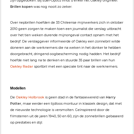
zijn opgedoken. Bij Edel-Optics vindt u enkel het Oakley origineel.
Brillen kopen
was nog nooit zo zeker.
Over nepbrillen hoefden de 33 Chileense mijnwerkers zich in oktober
2010 geen zorgen te maken toen een journalist die verslag uitbracht
over het tien weken durende mijnongeval contact opnam met het
bedrijf. De verslaggever informeerde of Oakley een zonnebril wilde
doneren aan de werknemers die na weken in het donker te hebben
doorgebracht, dringend oogbescherming nodig hadden. Het bedrijf
hoefde niet lang na te denken en stuurde 35 paar brillen van hun
Oakley Radar
sportbril met een speciale tint naar de werknemers.
Modellen
De
Oakley Holbrook
is geen stad in de fantasiewereld van
Harry
Potter
, maar eerder een tijdloos montuur in klassiek design, dat met
de nieuwste technologie is versmolten. Geïnspireerd door de
filmsterren uit de jaren 1940, 50 en 60, zijn de zonnebrillen gebaseerd
op prestaties en stijl.