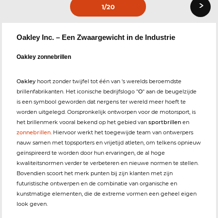
›
1
/20
Oakley Inc. – Een Zwaargewicht in de Industrie
Oakley zonnebrillen
Oakley
hoort zonder twijfel tot één van 's werelds beroemdste
brillenfabrikanten. Het iconische bedrijfslogo "
O
" aan de beugelzijde
is een symbool geworden dat nergens ter wereld meer hoeft te
worden uitgelegd. Oorspronkelijk ontworpen voor de motorsport, is
het brillenmerk vooral bekend op het gebied van
sportbrillen
en
zonnebrillen
. Hiervoor werkt het toegewijde team van ontwerpers
nauw samen met topsporters en vrijetijd atleten, om telkens opnieuw
geïnspireerd te worden door hun ervaringen, de al hoge
kwaliteitsnormen verder te verbeteren en nieuwe normen te stellen.
Bovendien scoort het merk punten bij zijn klanten met zijn
futuristische ontwerpen en de combinatie van organische en
kunstmatige elementen, die de extreme vormen een geheel eigen
look geven.