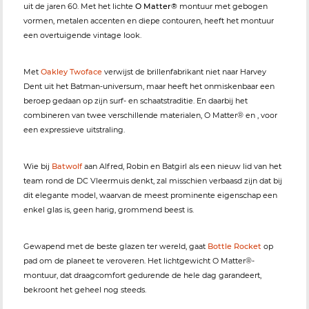
uit de jaren 60. Met het lichte
O Matter®
montuur met gebogen
vormen, metalen accenten en diepe contouren, heeft het montuur
een overtuigende vintage look.
Met
Oakley Twoface
verwijst de brillenfabrikant niet naar Harvey
Dent uit het Batman-universum, maar heeft het onmiskenbaar een
beroep gedaan op zijn surf- en schaatstraditie. En daarbij het
combineren van twee verschillende materialen, O Matter® en
, voor
een expressieve uitstraling.
Wie bij
Batwolf
aan Alfred, Robin en Batgirl als een nieuw lid van het
team rond de DC Vleermuis denkt, zal misschien verbaasd zijn dat bij
dit elegante model, waarvan de meest prominente eigenschap een
enkel glas is, geen harig, grommend beest is.
Gewapend met de beste glazen ter wereld, gaat
Bottle Rocket
op
pad om de planeet te veroveren. Het lichtgewicht O Matter®-
montuur, dat draagcomfort gedurende de hele dag garandeert,
bekroont het geheel nog steeds.