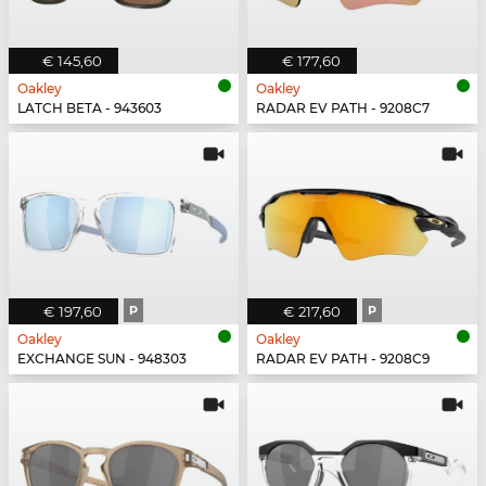
€ 145,60
€ 177,60
Oakley
Oakley
LATCH BETA - 943603
RADAR EV PATH - 9208C7
€ 197,60
P
€ 217,60
P
Oakley
Oakley
EXCHANGE SUN - 948303
RADAR EV PATH - 9208C9