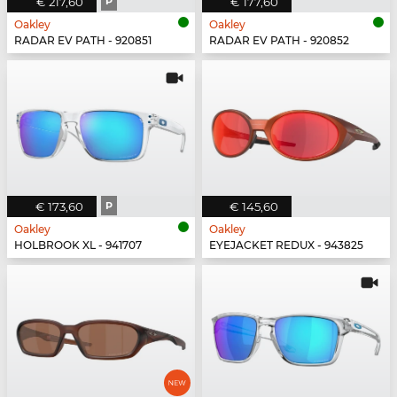
€ 217,60
P
€ 177,60
Oakley
Oakley
RADAR EV PATH - 920851
RADAR EV PATH - 920852
€ 173,60
P
€ 145,60
Oakley
Oakley
HOLBROOK XL - 941707
EYEJACKET REDUX - 943825