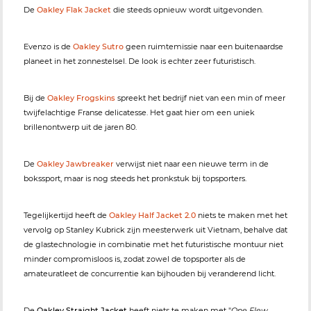
De
Oakley Flak Jacket
die steeds opnieuw wordt uitgevonden.
Evenzo is de
Oakley Sutro
geen ruimtemissie naar een buitenaardse
planeet in het zonnestelsel. De look is echter zeer futuristisch.
Bij de
Oakley Frogskins
spreekt het bedrijf niet van een min of meer
twijfelachtige Franse delicatesse. Het gaat hier om een uniek
brillenontwerp uit de jaren 80.
De
Oakley Jawbreaker
verwijst niet naar een nieuwe term in de
bokssport, maar is nog steeds het pronkstuk bij topsporters.
Tegelijkertijd heeft de
Oakley Half Jacket 2.0
niets te maken met het
vervolg op Stanley Kubrick zijn meesterwerk uit Vietnam, behalve dat
de glastechnologie in combinatie met het futuristische montuur niet
minder compromisloos is, zodat zowel de topsporter als de
amateuratleet de concurrentie kan bijhouden bij veranderend licht.
De
Oakley Straight Jacket
heeft niets te maken met "
One Flew