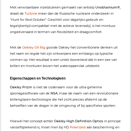
Met verwisselbare inzetstukken gemaakt van antislip
Unobtainium®
,
draait de
Turbine
meer dan de Russische nucleaire onderzeeër in
"
Hunt for Red October
". Geschikt voor dagelijks gebruik en
tegelijkertijd compatibel met de actieve levensstijl, is het montuur
ongeëvenaard in termen van flexibiliteit en draagcomfort.
Met de
Oakley Oil Rig
gooide Oakley het conventionele denken uit
het raam en legde het zijn ontwerpers een embargo op typische
vormen op. Het resultaat is een uniek booreiland dat in een zee van
brillen en monturen boven het wateroppervlak uitsteekt.
Eigenschappen en Technologieën
Oakley Prizm
is niet de codenaam voor de ultra-geheime
spionagesoftware van de
NSA
, maar de naam van een revolutionaire
brillenglazen-technologie die het zicht precies afstemt op de
behoeften van de drager in de omgeving of bij specifieke sporten.
Hoewel het concept achter
Oakley High Definition Optics
in principe
vanzelfsprekend is, moet men bij HD
Polarized
aan bescherming en