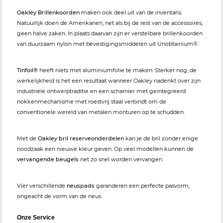
Oakley Brillenkoorden
maken ook deel uit van de inventaris.
Natuurlijk doen de Amerikanen, net als bij de rest van de accessoires,
geen halve zaken. In plaats daarvan zijn er verstelbare brillenkoorden
van duurzaam nylon met bevestigingsmiddelen uit Unobtainium®.
Tinfoil®
heeft niets met aluminiumfolie te maken. Sterker nog, de
werkelijkheid is het een resultaat wanneer Oakley nadenkt over zijn
industriële ontwerptraditie en een scharnier met geïntegreerd
nokkenmechanisme met roestvrij staal verbindt om de
conventionele wereld van metalen monturen op te schudden.
Met de
Oakley bril reserveonderdelen
kan je de bril zonder enige
noodzaak een nieuwe kleur geven. Op veel modellen kunnen de
vervangende beugels
net zo snel worden vervangen.
Vier verschillende
neuspads
garanderen een perfecte pasvorm,
ongeacht de vorm van de neus.
Onze Service