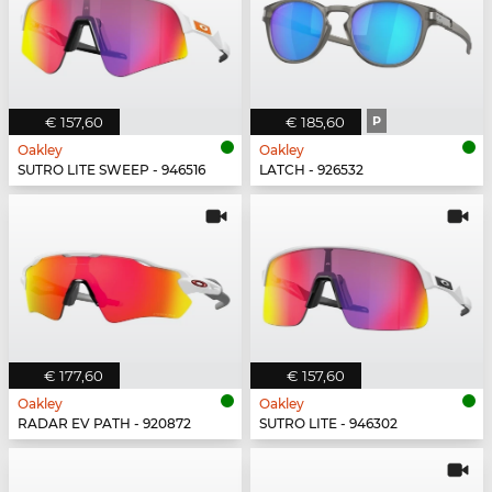
€ 157,60
€ 185,60
P
Oakley
Oakley
SUTRO LITE SWEEP - 946516
LATCH - 926532
€ 177,60
€ 157,60
Oakley
Oakley
RADAR EV PATH - 920872
SUTRO LITE - 946302