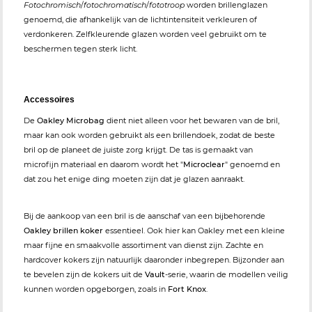
Fotochromisch
/
fotochromatisch
/
fototroop
worden brillenglazen
genoemd, die afhankelijk van de lichtintensiteit verkleuren of
verdonkeren. Zelfkleurende glazen worden veel gebruikt om te
beschermen tegen sterk licht.
Accessoires
De
Oakley Microbag
dient niet alleen voor het bewaren van de bril,
maar kan ook worden gebruikt als een brillendoek, zodat de beste
bril op de planeet de juiste zorg krijgt. De tas is gemaakt van
microfijn materiaal en daarom wordt het "
Microclear
" genoemd en
dat zou het enige ding moeten zijn dat je glazen aanraakt.
Bij de aankoop van een bril is de aanschaf van een bijbehorende
Oakley brillen koker
essentieel. Ook hier kan Oakley met een kleine
maar fijne en smaakvolle assortiment van dienst zijn. Zachte en
hardcover kokers zijn natuurlijk daaronder inbegrepen. Bijzonder aan
te bevelen zijn de kokers uit de
Vault
-serie, waarin de modellen veilig
kunnen worden opgeborgen, zoals in
Fort Knox
.