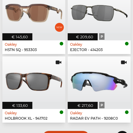
€ 145,60
€ 209,60
P
Oakley
Oakley
HSTN SQ - 953303
EJECTOR - 414203
€ 133,60
€ 217,60
P
Oakley
Oakley
HOLBROOK XL - 941702
RADAR EV PATH - 9208C0