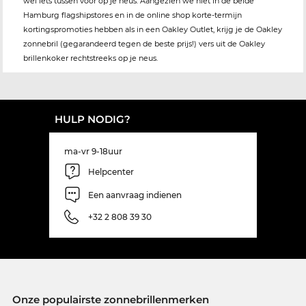
wel iets tussen voor op je neus. Aangezien we niet in de beide
Hamburg flagshipstores en in de online shop korte-termijn
kortingspromoties hebben als in een Oakley Outlet, krijg je de Oakley
zonnebril (gegarandeerd tegen de beste prijs!) vers uit de Oakley
brillenkoker rechtstreeks op je neus.
HULP NODIG?
ma-vr 9-18uur
Helpcenter
Een aanvraag indienen
+32 2 808 39 30
Onze populairste zonnebrillenmerken