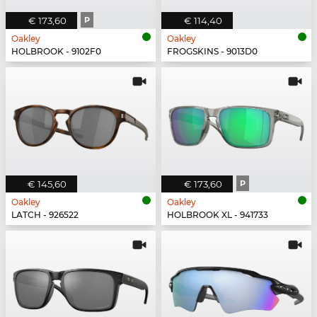
€ 173,60
P
€ 114,40
Oakley
Oakley
HOLBROOK - 9102F0
FROGSKINS - 9013D0
€ 145,60
€ 173,60
P
Oakley
Oakley
LATCH - 926522
HOLBROOK XL - 941733