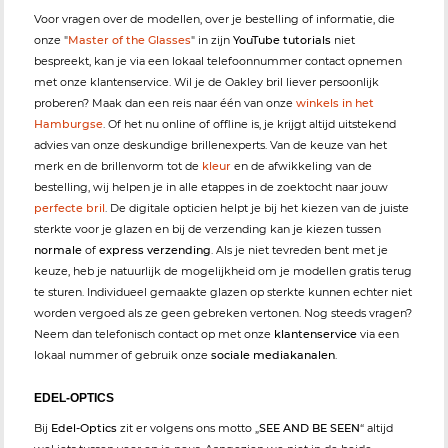
Voor vragen over de modellen, over je bestelling of informatie, die
onze "
Master of the Glasses
" in zijn
YouTube tutorials
niet
bespreekt, kan je via een lokaal telefoonnummer contact opnemen
met onze klantenservice. Wil je de Oakley bril liever persoonlijk
proberen? Maak dan een reis naar één van onze
winkels in het
Hamburgse
. Of het nu online of offline is, je krijgt altijd uitstekend
advies van onze deskundige brillenexperts. Van de keuze van het
merk en de brillenvorm tot de
kleur
en de afwikkeling van de
bestelling, wij helpen je in alle etappes in de zoektocht naar jouw
perfecte bril
. De digitale opticien helpt je bij het kiezen van de juiste
sterkte voor je glazen en bij de verzending kan je kiezen tussen
normale
of
express verzending
. Als je niet tevreden bent met je
keuze, heb je natuurlijk de mogelijkheid om je modellen gratis terug
te sturen. Individueel gemaakte glazen op sterkte kunnen echter niet
worden vergoed als ze geen gebreken vertonen. Nog steeds vragen?
Neem dan telefonisch contact op met onze
klantenservice
via een
lokaal nummer of gebruik onze
sociale mediakanalen
.
EDEL-OPTICS
Bij
Edel-Optics
zit er volgens ons motto „
SEE AND BE SEEN
“ altijd