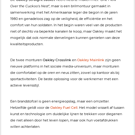
Over the Cuckoo's Nest
", maar is een brilmontuur gemaakt in
samenwerking met het Amerikaanse leger die begon in de jaren
1980 en genadeloos zag op de veiligheid, de efficiëntie en het
comfort van hun soldaten. In het begin waren veel van de producten
niet of slechts via beperkte kanalen te koop, maar Oakley maakt het
mogelijk dat ook normale stervelingen kunnen genieten van deze
kwaliteitsproducten.
De twee monturen
Oakley Crosslink
en
Oakley Mainlink
zijn geen
nieuwe platforms in het sociale media-universum, maar monturen
die comfortabel op de oren en neus zitten, zowel op kantoor als bij
sportactiviteiten. De beste oplossing voor de werknemer met een
actieve levensstijl.
Een brandstofcel is geen energieopslag, maar een omzetter.
Hetzelfde geldt voor de
Oakley Fuel Cell
. Het model wisselt af tussen
kunst en technologie om duidelijke lijnen te trekken voor diegenen
die niet alleen door het leven lopen, maar ook hun voetafdrukken
willen achterlaten.