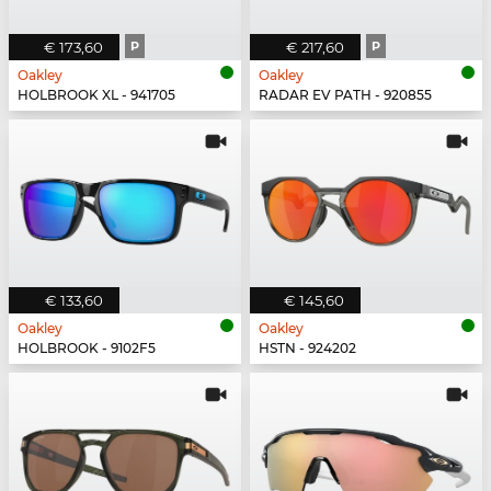
€ 173,60
P
€ 217,60
P
Oakley
Oakley
HOLBROOK XL - 941705
RADAR EV PATH - 920855
€ 133,60
€ 145,60
Oakley
Oakley
HOLBROOK - 9102F5
HSTN - 924202