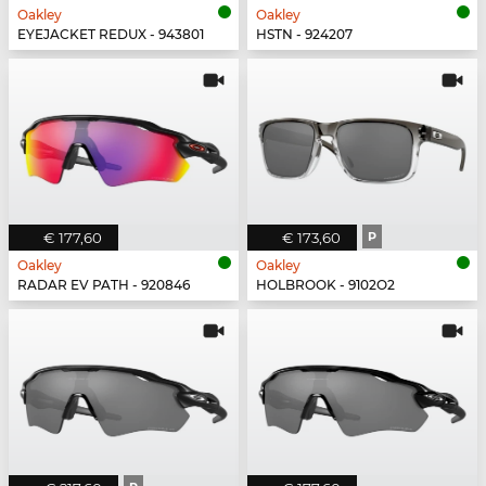
Oakley
Oakley
EYEJACKET REDUX - 943801
HSTN - 924207
€ 177,60
€ 173,60
P
Oakley
Oakley
RADAR EV PATH - 920846
HOLBROOK - 9102O2