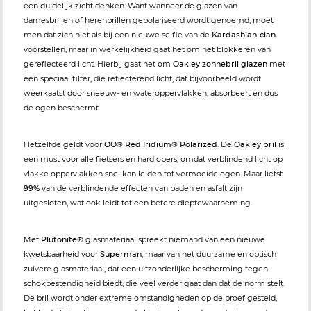
een duidelijk zicht denken. Want wanneer de glazen van
damesbrillen of herenbrillen gepolariseerd wordt genoemd, moet
men dat zich niet als bij een nieuwe selfie van de
Kardashian-clan
voorstellen, maar in werkelijkheid gaat het om het blokkeren van
gereflecteerd licht. Hierbij gaat het om
Oakley zonnebril glazen
met
een speciaal filter, die reflecterend licht, dat bijvoorbeeld wordt
weerkaatst door sneeuw- en wateroppervlakken, absorbeert en dus
de ogen beschermt.
Hetzelfde geldt voor
OO® Red Iridium® Polarized
. De
Oakley bril
is
een must voor alle fietsers en hardlopers, omdat verblindend licht op
vlakke oppervlakken snel kan leiden tot vermoeide ogen. Maar liefst
99%
van de verblindende effecten van paden en asfalt zijn
uitgesloten, wat ook leidt tot een betere dieptewaarneming.
Met
Plutonite®
glasmateriaal spreekt niemand van een nieuwe
kwetsbaarheid voor
Superman
, maar van het duurzame en optisch
zuivere glasmateriaal, dat een uitzonderlijke bescherming tegen
schokbestendigheid biedt, die veel verder gaat dan dat de norm stelt.
De bril wordt onder extreme omstandigheden op de proef gesteld,