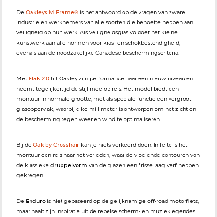
De
Oakleys M Frame®
is het antwoord op de vragen van zware
industrie en werknemers van alle soorten die behoefte hebben aan
veiligheid op hun werk. Als veiligheidsglas voldoet het kleine
kunstwerk aan alle normen voor kras- en schokbestendigheid,
evenals aan de noodzakelijke Canadese beschermingscriteria.
Met
Flak 2.0
tilt Oakley zijn performance naar een nieuw niveau en
neemt tegelijkertijd de stijl mee op reis. Het model biedt een
montuur in normale grootte, met als speciale functie een vergroot
glasoppervlak, waarbij elke millimeter is ontworpen om het zicht en
de bescherming tegen weer en wind te optimaliseren.
Bij de
Oakley Crosshair
kan je niets verkeerd doen. In feite is het
montuur een reis naar het verleden, waar de vloeiende contouren van
de klassieke
druppelvorm
van de glazen een frisse laag verf hebben
gekregen.
De
Enduro
is niet gebaseerd op de gelijknamige off-road motorfiets,
maar haalt zijn inspiratie uit de rebelse scherm- en muzieklegendes