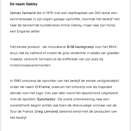
De naam Oakley
James Jannard
die in 1975 met een startkapitaal van 300 dollar een
eenmanszaak in zijn eigen garage oprichtte, noemde het bedrijf niet
naar de beroemde kunstenares Annie Oakley, maar naar zijn hond,
een Engelse setter.
Het eerste product - de innovatieve
B-1B-handgreep
voor het BMX-
stuur, dat bij natheid of zweet de grip versterkte in plaats van gladder
maakte, verkocht Jennard uit de kofferbak van zijn auto bij
motorcrossevenementen.
In 1980 ontwierp de oprichter van het bedrijf de eerste veiligheidsbril
onder de naam
O-Frame
, waarvan het ontwerp ook als inspiratie
diende voor het logo. Vier jaar later werd het assortiment uitgebreid
met de sportbril "
Eyeshades
". De snelle ontwikkeling naar een
wereldmerk begon echter pas toen de drievoudige winnaar van de
Tour de France,
Greg Lemond
, bekend werd met de producten van
het bedrijf.