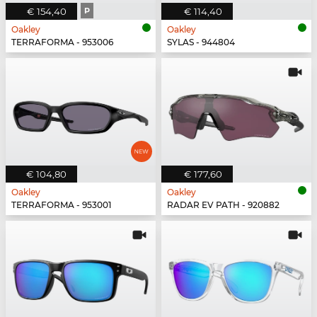
€ 154,40
P
€ 114,40
Oakley
Oakley
TERRAFORMA - 953006
SYLAS - 944804
€ 104,80
€ 177,60
Oakley
Oakley
TERRAFORMA - 953001
RADAR EV PATH - 920882