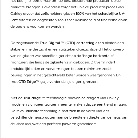
het bedrijf streeft ernaar om de best presterende producten op de
markt te brengen. Bovendien zorgt het unieke productieproces van
Oakley ervoor dat zelfs heldere glazen
100%
van het
schadelijke UV-
licht
filteren en oogziekten zoals sneeuwblindheid of troebelheid van
de ooglens voorkomen worden.
De zogenaamde
True Digital ™ (OTD)-correctieglazen
bieden een
stabiel en helder zicht en een uitstekend gezichtsveld. Het ontwerp
van de glazen was specifiek gericht op de "
hoge horizontale
"
monturen, die langs de zijkanten zijn gebogen. Dit vermindert
onduidelijkheden en vervormingen tot een minimum zodat
bewegingen in het gezichtsveld beter worden waargenomen. En
met
OTD Edge™
ga je verder dan je eigen grenzen.
Met de
TruBridge ™
-technologie hoeven brildragers van Oakley
modellen zich geen zorgen meer te maken dat ze een trend missen.
De revolutionaire technologie past zich in de vorm van vier
verschillende neusbruggen aan de breedte en diepte van de neus van
de klant aan, wat een perfecte pasvorm garandeert.