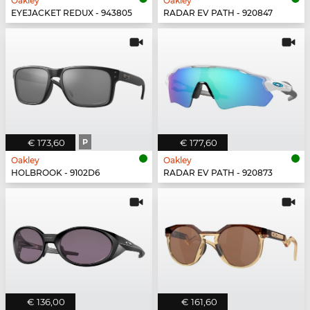
Oakley
Oakley
EYEJACKET REDUX - 943805
RADAR EV PATH - 920847
€ 173,60
P
€ 177,60
Oakley
Oakley
HOLBROOK - 9102D6
RADAR EV PATH - 920873
€ 136,00
€ 161,60