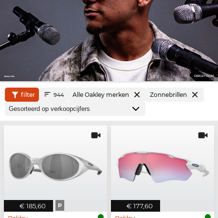
filter
Alle Oakley merken
Zonnebrillen
944
€ 185,60
P
€ 177,60