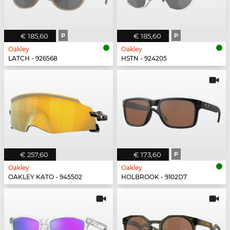
€ 185,60
P
€ 185,60
P
Oakley
Oakley
LATCH - 926568
HSTN - 924205
€ 257,60
€ 173,60
P
Oakley
Oakley
OAKLEY KATO - 945502
HOLBROOK - 9102D7