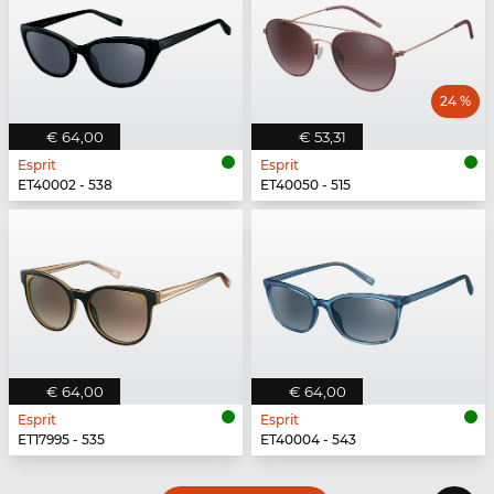
24 %
€ 64,00
€ 53,31
Esprit
Esprit
ET40002 - 538
ET40050 - 515
€ 64,00
€ 64,00
Esprit
Esprit
ET17995 - 535
ET40004 - 543