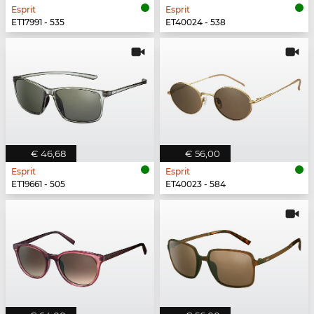
Esprit
Esprit
ET17991 - 535
ET40024 - 538
€ 46,68
€ 56,00
Esprit
Esprit
ET19661 - 505
ET40023 - 584