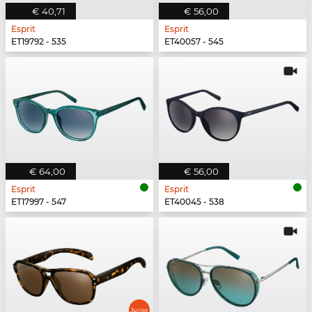
€ 40,71
€ 56,00
Esprit
Esprit
ET19792 - 535
ET40057 - 545
€ 64,00
€ 56,00
Esprit
Esprit
ET17997 - 547
ET40045 - 538