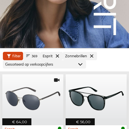
filter
Esprit
Zonnebrillen
369
€ 64,00
€ 56,00