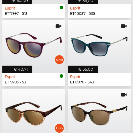
€ 64,00
€ 56,00
Esprit
Esprit
ET17997 - 513
ET40037 - 535
€ 40,71
€ 56,00
Esprit
Esprit
ET19793 - 531
ET17970 - 543