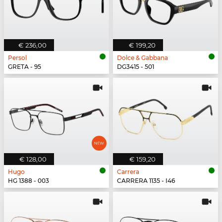
€ 236,00
€ 199,20
Persol
Dolce & Gabbana
GRETA - 95
DG3415 - 501
€ 128,00
€ 159,20
Hugo
Carrera
HG 1388 - 003
CARRERA 1135 - I46