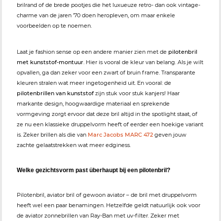
brilrand of de brede pootjes die het luxueuze retro- dan ook vintage-
charme van de jaren ’70 doen heropleven, om maar enkele
voorbeelden op te noemen.
Laat je fashion sense op een andere manier zien met de
pilotenbril
met kunststof-montuur
. Hier is vooral de kleur van belang. Als je wilt
opvallen, ga dan zeker voor een zwart of bruin frame. Transparante
kleuren stralen wat meer ingetogenheid uit. En vooral: de
pilotenbrillen van kunststof
zijn stuk voor stuk kanjers! Haar
markante design, hoogwaardige materiaal en sprekende
vormgeving zorgt ervoor dat deze bril altijd in the spotlight staat, of
ze nu een klassieke druppelvorm heeft of eerder een hoekige variant
is. Zeker brillen als die van
Marc Jacobs MARC 472
geven jouw
zachte gelaatstrekken wat meer edginess.
Welke gezichtsvorm past überhaupt bij een pilotenbril?
Pilotenbril, aviator bril of gewoon aviator – de bril met druppelvorm
heeft wel een paar benamingen. Hetzelfde geldt natuurlijk ook voor
de aviator zonnebrillen van Ray-Ban met uv-filter. Zeker met