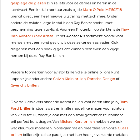
gespiegelde glazen
zijn ze iets voor de dames en heren in de
luchtvaart. Een kristal montuur zoals bij de
Marc O’Polo MP502118
brengt direct een heel nieuwe uitstraling met zich mee. Onder
andere de Aviator Large Metal is een Ray Ban zonnebril met
bescherming tegen uv-licht. Voor een Pilotenbril op sterkte is de
Ray-
Ban Aviator Black Arista
uit het
Aviator RB
sortiment. Vooral voor
mensen met een rond gezicht is deze zeker een aanrader! Ook
diegenen met een hoekig gezicht kunnen best even een kijkje
nemen bij deze Ray Ban brillen.
Verdere topmerken voor aviator brillen die je online bij ons kunt
kopen zijn onder andere
Calvin Klein brillen
,
Porsche Design
of
Givenchy brillen
.
Diverse klassiekers onder de aviator brillen voor heren vind je bij
Tom
Ford brillen
in stoer zwart en in alle mogelijke maten voor aviators
van klein tot XL, zodat je ook met een smal gezicht deze iconische
bril perfect kunt dragen. Van
Michael Kors brillen
hebben we ook
wat kleurrijke modellen in ons gamma en meerdere van onze
Guess
brillen
brillen zijn echte pareltjes met hun heerlijk versierde metalen