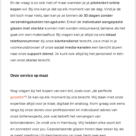
En de vraag is zo ook niet of maar wanneer je je
pilotenbril online
kopen
wil. Bij ons kan je dat op elk moment van de dag. Vind je de
bril toch maar niets, dan kan je ze binnen de
30 dagen zonder
verzendingskosten terugsturen
. Enkel de
individueel aangepaste
glazen met sterkte
kunnen niet worden retourneerd, behalve als het
gaat om een materiaalfout. Bij vragen kan je altijd via ons
lokaal
telefoonnummer
bij onze
klantendienst
terecht, via e-mail in je
voorkeursbrowser of onze
social media-kanalen
een bericht sturen
naar onze
support-dienst
. Je kunt ook altijd bij het personeel in één
van onze
stores
terecht.
Onze service op maat
Nog vragen bij het kopen van een bril, zoals over „de perfecte
grootte
“? Je kan op elk moment bij ons terecht. Wij staan met onze
expertise altijd voor je klaar, digitaal én analoog. Kom graag ook eens
langs bij onze stores voor professioneel en individueel advies van
onze brillenexperts, ook wat betreft het vervangen van
brilonderdelen. Je vindt ons in Hamburg. Wij hebben elke soort bril
en zonnebril voor jou. Gepolariseerde glazen horen daar zeker bij: als
je naast naadloze UV-bescherming op zoek bent naar een