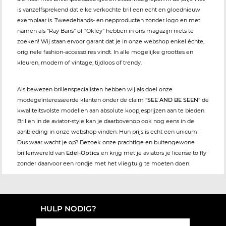
is vanzelfsprekend dat elke verkochte bril een echt en gloednieuw
exemplaar is. Tweedehands- en nepproducten zonder logo en met
namen als “Ray Bans” of “Okley” hebben in ons magazijn niets te
zoeken! Wij staan ervoor garant dat je in onze webshop enkel échte,
originele fashion-accessoires vindt. In alle mogelijke groottes en
kleuren, modern of vintage, tijdloos of trendy.
Als bewezen brillenspecialisten hebben wij als doel onze
modegeïnteresseerde klanten onder de claim “
SEE AND BE SEEN
” de
kwaliteitsvolste modellen aan absolute koopjesprijzen aan te bieden.
Brillen in de aviator-style kan je daarbovenop ook nog eens in de
aanbieding in onze webshop vinden. Hun prijs is echt een unicum!
Dus waar wacht je op? Bezoek onze prachtige en buitengewone
brillenwereld van
Edel-Optics
en krijg met je aviators je license to fly
zonder daarvoor een rondje met het vliegtuig te moeten doen.
HULP NODIG?