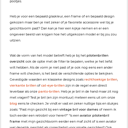
pootjes.
Heb je voor een bepaald glaskleur, een frame of en bepaald design
gekozen maar ben je niet zeker of je favoriete accessoire wel bij je
gezichtsvorm past? Dan kan je hier een kijkje nemen en er een
ongeveer beeld van krijgen hoe het uitgekozen model er bij jou zou
uitzien.
Wat de vorm van het model betreft heb je bij het
pilotenbrillen
overzicht
ook de optie met de filter te bepalen, welke je het liefst
wilt hebben. Als de vorm je niet past of je ook nog eens een ander
frame wilt checken, is het best de verschillende opties te bekijken.
Gevestigde waarden en klassieke designs zoals
rechthoekige brillen
,
vierkante brillen
of
cat-eye-brillen
zijn in de regel even direct
leverbaar als onze
panto-brillen
. Heb je je bril in de hand maar zit nog
met vragen? Test je bril (en zijn montuur) meteen eens uit om onze
blog
eens te checken. Je vindt er vast en zeker nuttige tips en stukjes
zoals: “Past mijn gezicht bij een
vintage bril voor dames
of neem ik
toch eerder een retrobril voor heren?” “Is een
aviator pilotenbril
frame
met mijn gezichtsvorm eerder een maf zicht of is een aviator
wel degelijk geschikt als correctiebril voor smalle gezichten? Ook