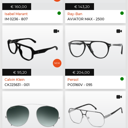
€ 160,00
€ 143,20
Isabel Marant
Ray-Ban
IM 0236 - 807
AVIATOR MAX - 2500
€ 95,20
€ 204,00
Calvin Klein
Persol
CKJ25631 - 001
PO3160V - 095