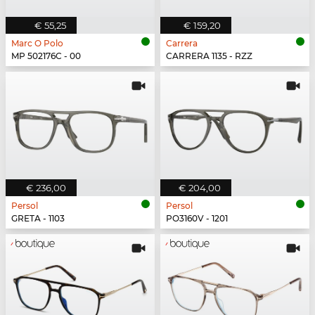
€ 55,25
€ 159,20
Marc O Polo
Carrera
MP 502176C - 00
CARRERA 1135 - RZZ
€ 236,00
€ 204,00
Persol
Persol
GRETA - 1103
PO3160V - 1201