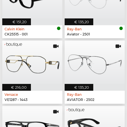
€ 151,20
€ 135,20
Calvin Klein
Ray-Ban
CK25515 - 001
Aviator - 2501
€ 216,00
€ 135,20
Versace
Ray-Ban
VE1287 - 1443
AVIATOR - 2502