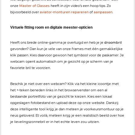
onze
Master of Glasses
heeft in zijn video’s een hoop tips. Zo
bijvoorbeeld over
aviator-monturen repareren
of
aanpassen
.
Virtuele fitting room en digitale meester-opticien
Heeft ons brede online-gamma je overtuigd en heb je je
droombril
gevonden? Dan kun je vele van onze frames met één gemakkelijke
klik passen. Kies daarvoor gewoon het symbool voor de paskamer. Je
webcam opent automatisch om je gezicht op je scherm van je
favoriete bril te voorzien.
Beschik je niet over een webcam? Klik via het kleine icoontje met
het +-teken beneden links in het browservenster om een al
bestaande portretfoto van je gezicht te kiezen. Kies een lokaal
opgeslagen fotobestand en upload deze op onze website. Dankzij
deze intelligente tool krijg je dan meteen je voorkeursmontuur op je
neus getoverd. Et voilà, meteen krijg je een realistisch beeld over hoe
je lievelingszonnebril er in het echte leven zou uitzien.