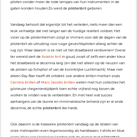
piloten zonder meer de rode lampjes van hun instrumenten in de
gaten konden houden.Zo werd de
pilotenbril
geboren.
Vandaag behoort dat eigenlijk tot het verleden, niets meer dan een
leuk verhaaltje dat niet langer aan de huidige realiteit voldoet. Het
vizier op de pilotenhelmen zorgt er immers voor dat de dagen van de
pilotenbril als uitrusting voor ruige gevechtspiloten allang achter de
rug zijn. Maar daarom is ze niet uit het straatbeeld verdwenen! Overal
ter wereld siert de
Aviator bril
in goud, zwart of zelfs een ander kleur
het straatbeeld al decennia lang (en dat niet alleen op de neuzen van
de piloten op Schiphol of van de koninklijke Luchtmacht). Maar niet
alleen Ray-Ban heeft dit ontdekt: ook andere brillen-merken zoals
Carrera brillen
of
Marc Jacobs brillen
weten met hun collecties het
glorieuze vliegenierstijdperk toen echte vrijheid nog boven de
wolken te vinden was te verbeelden. En met heel wat succes:
aanhangers van de dunne en minimalistische brilrand zijn er al sinds
decennia, de echte
pilotenbril
die-hards.
Ook daarom is de klassieke pilotenbril vandaag op de straten van
onze metropolen even tegenwoordig als handtassen, t-shirts en blue