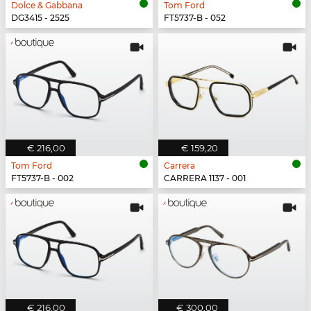
Dolce & Gabbana
Tom Ford
DG3415 - 2525
FT5737-B - 052
€ 216,00
€ 159,20
Tom Ford
Carrera
FT5737-B - 002
CARRERA 1137 - 001
€ 216,00
€ 300,00