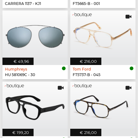
CARRERA 1137 - KJ1
FT5665-B - 001
€ 49,96
€ 216,00
Humphreys
Tom Ford
HU 581069C - 30
FT5737-B - 045
€ 199,20
€ 216,00