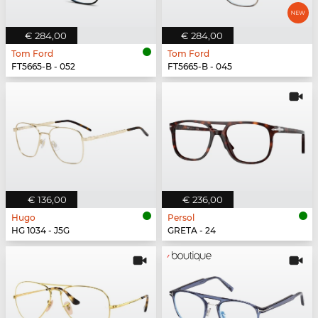
€ 284,00
€ 284,00
Tom Ford
Tom Ford
FT5665-B - 052
FT5665-B - 045
€ 136,00
€ 236,00
Hugo
Persol
HG 1034 - J5G
GRETA - 24