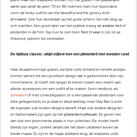
jeans. Maar een klassieker konden zich de glazen met
pilotenbril
vorm
pas vanaf de jaren ’70 en ’80 noemen, toen hun bijzondere
vorm de funky outfits van the beautiful and the groovy écht
afmaakte. Ook hun doorbraak op het grote scherm liet niet lang op
zich wachten. Een groot deel van het publiek kreeg de
aviator bril
of
pilotenbril in de film
Top Gun
te zien toen
Tom Cruise
in zijn rol as
Maverick
opklom tot wereldster.
De tijdloze classic: altijd stijlvol met een pilotenbril met metalen rand
Haar druppelvormige glazen, sierlijke volle brilrand en smalle pootjes
komen samen tot een puristisch design dat is gekenmerkt door zijn
minimalisme. Je hoeft niet langer te kiezen tussen een resem aan
allerlei accessoires om een outfit af te maken. Semi-randloos, als
zonnebril
of met correctieglazen, er is een passende pilotenbril voor
elke gelegenheid, en je staat er altijd beeldig mee! Ray-Ban is echt
de koploper wat Aviator-designs betreft. Maar ook andere designer-
en fashionlabels zijn gek op het
pilotenbril-silhouet
. Ze geven het
dan ook een prominente plaats in hun collecties. Elk model heeft
steeds zijn eigen, unieke details die het doen uitsteken boven de
brede massa. Zo zijn er de hippe dubbele brug, de klassieke volle