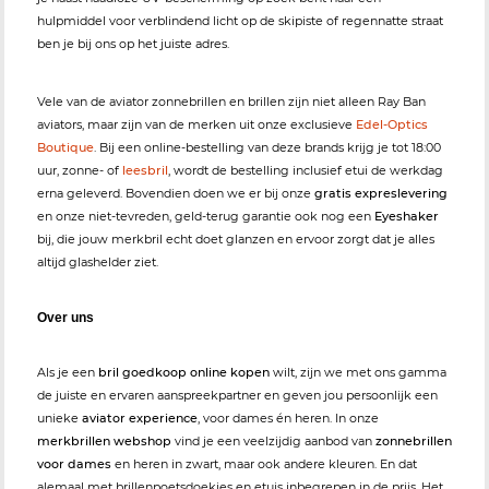
hulpmiddel voor verblindend licht op de skipiste of regennatte straat
ben je bij ons op het juiste adres.
Vele van de aviator zonnebrillen en brillen zijn niet alleen Ray Ban
aviators, maar zijn van de merken uit onze exclusieve
Edel-Optics
Boutique
. Bij een online-bestelling van deze brands krijg je tot 18:00
uur, zonne- of
leesbril
, wordt de bestelling inclusief etui de werkdag
erna geleverd. Bovendien doen we er bij onze
gratis expreslevering
en onze niet-tevreden, geld-terug garantie ook nog een
Eyeshaker
bij, die jouw merkbril echt doet glanzen en ervoor zorgt dat je alles
altijd glashelder ziet.
Over uns
Als je een
bril goedkoop online kopen
wilt, zijn we met ons gamma
de juiste en ervaren aanspreekpartner en geven jou persoonlijk een
unieke
aviator experience
, voor dames én heren. In onze
merkbrillen webshop
vind je een veelzijdig aanbod van
zonnebrillen
voor dames
en heren in zwart, maar ook andere kleuren. En dat
alemaal met brillenpoetsdoekjes en etuis inbegrepen in de prijs. Het