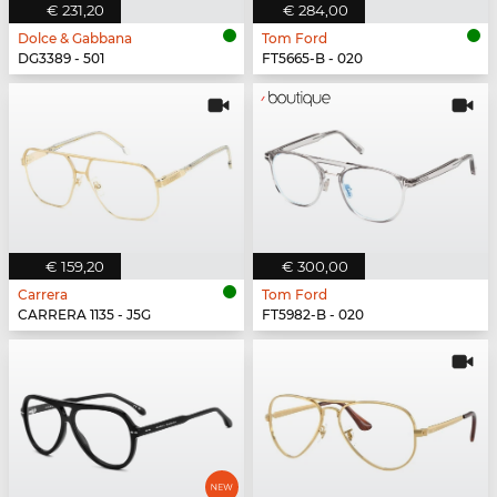
€ 231,20
€ 284,00
Dolce & Gabbana
Tom Ford
DG3389 - 501
FT5665-B - 020
€ 159,20
€ 300,00
Carrera
Tom Ford
CARRERA 1135 - J5G
FT5982-B - 020