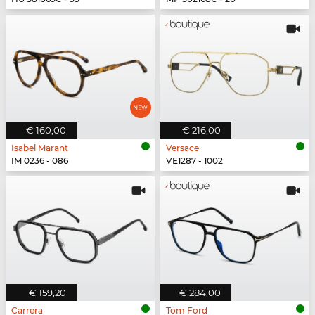
€ 160,00
€ 216,00
Isabel Marant
Versace
IM 0236 - 086
VE1287 - 1002
€ 159,20
€ 284,00
Carrera
Tom Ford