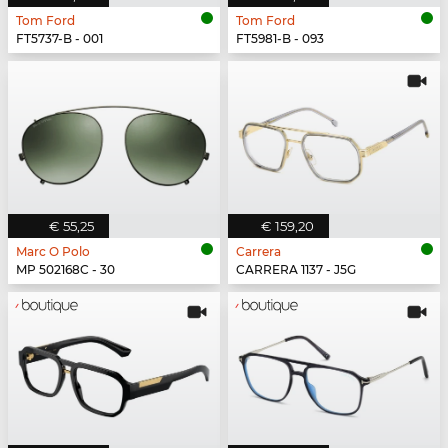
Tom Ford
Tom Ford
FT5737-B - 001
FT5981-B - 093
€ 55,25
€ 159,20
Marc O Polo
Carrera
MP 502168C - 30
CARRERA 1137 - J5G