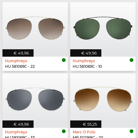
€ 49,96
€ 49,96
Humphreys
Humphreys
HU 581069C - 22
HU 581069C - 10
€ 49,96
€ 55,25
Humphreys
Marc O Polo
HU 581069C - 33
MP 502168C - 20