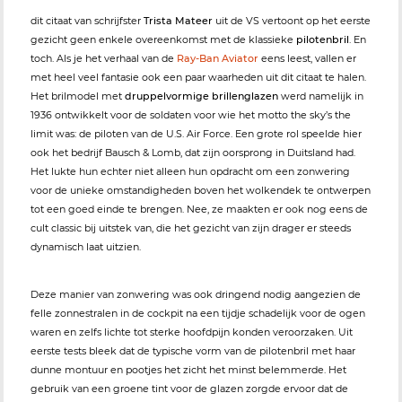
dit citaat van schrijfster
Trista Mateer
uit de VS vertoont op het eerste
gezicht geen enkele overeenkomst met de klassieke
pilotenbril
. En
toch. Als je het verhaal van de
Ray-Ban Aviator
eens leest, vallen er
met heel veel fantasie ook een paar waarheden uit dit citaat te halen.
Het brilmodel met
druppelvormige brillenglazen
werd namelijk in
1936 ontwikkelt voor de soldaten voor wie het motto the sky’s the
limit was: de piloten van de U.S. Air Force. Een grote rol speelde hier
ook het bedrijf Bausch & Lomb, dat zijn oorsprong in Duitsland had.
Het lukte hun echter niet alleen hun opdracht om een zonwering
voor de unieke omstandigheden boven het wolkendek te ontwerpen
tot een goed einde te brengen. Nee, ze maakten er ook nog eens de
cult classic bij uitstek van, die het gezicht van zijn drager er steeds
dynamisch laat uitzien.
Deze manier van zonwering was ook dringend nodig aangezien de
felle zonnestralen in de cockpit na een tijdje schadelijk voor de ogen
waren en zelfs lichte tot sterke hoofdpijn konden veroorzaken. Uit
eerste tests bleek dat de typische vorm van de pilotenbril met haar
dunne montuur en pootjes het zicht het minst belemmerde. Het
gebruik van een groene tint voor de glazen zorgde ervoor dat de