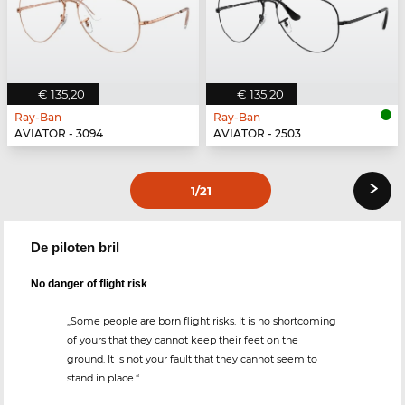
€ 135,20
€ 135,20
Ray-Ban
Ray-Ban
AVIATOR - 3094
AVIATOR - 2503
›
1
/21
De piloten bril
No danger of flight risk
„Some people are born flight risks. It is no shortcoming
of yours that they cannot keep their feet on the
ground. It is not your fault that they cannot seem to
stand in place.“