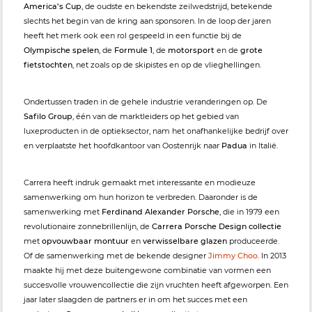
America’s Cup
, de oudste en bekendste zeilwedstrijd, betekende
slechts het begin van de kring aan sponsoren. In de loop der jaren
heeft het merk ook een rol gespeeld in een functie bij de
Olympische spelen
, de
Formule 1
, de
motorsport
en de
grote
fietstochten
, net zoals op de skipistes en op de vlieghellingen.
Ondertussen traden in de gehele industrie veranderingen op. De
Safilo Group
, één van de marktleiders op het gebied van
luxeproducten in de optieksector, nam het onafhankelijke bedrijf over
en verplaatste het hoofdkantoor van Oostenrijk naar
Padua
in Italië.
Carrera heeft indruk gemaakt met interessante en modieuze
samenwerking om hun horizon te verbreden. Daaronder is de
samenwerking met
Ferdinand Alexander Porsche
, die in 1979 een
revolutionaire zonnebrillenlijn, de
Carrera Porsche Design collectie
met
opvouwbaar montuur
en
verwisselbare glazen
produceerde.
Of de samenwerking met de bekende designer
Jimmy Choo
. In 2013
maakte hij met deze buitengewone combinatie van vormen een
succesvolle vrouwencollectie die zijn vruchten heeft afgeworpen. Een
jaar later slaagden de partners er in om het succes met een