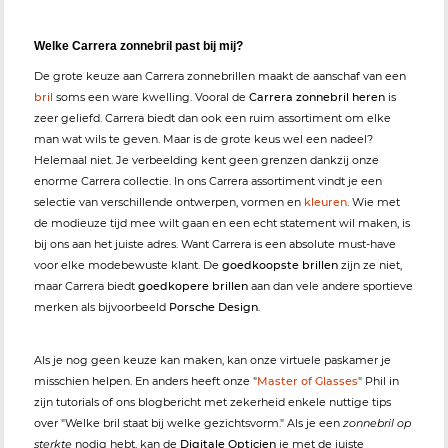
Welke Carrera zonnebril past bij mij?
De grote keuze aan Carrera zonnebrillen maakt de aanschaf van een
bril
soms een ware kwelling. Vooral de
Carrera zonnebril heren
is
zeer geliefd. Carrera biedt dan ook een ruim assortiment om elke
man wat wils te geven. Maar is de grote keus wel een nadeel?
Helemaal niet. Je verbeelding kent geen grenzen dankzij onze
enorme Carrera collectie. In ons Carrera assortiment vindt je een
selectie van verschillende ontwerpen, vormen en
kleuren
. Wie met
de modieuze tijd mee wilt gaan en een echt statement wil maken, is
bij ons aan het juiste adres. Want Carrera is een absolute must-have
voor elke modebewuste klant. De
goedkoopste brillen
zijn ze niet,
maar Carrera biedt
goedkopere brillen
aan dan vele andere sportieve
merken als bijvoorbeeld
Porsche Design
.
Als je nog geen keuze kan maken, kan onze virtuele paskamer je
misschien helpen. En anders heeft onze "
Master of Glasses
" Phil in
zijn tutorials of ons blogbericht met zekerheid enkele nuttige tips
over "Welke bril staat bij welke gezichtsvorm." Als je een
zonnebril op
sterkte
nodig hebt, kan de
Digitale Opticien
je met de juiste