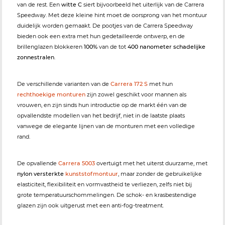
van de rest. Een
witte C
siert bijvoorbeeld het uiterlijk van de Carrera
Speedway. Met deze kleine hint moet de oorsprong van het montuur
duidelijk worden gemaakt. De pootjes van de Carrera Speedway
bieden ook een extra met hun gedetailleerde ontwerp, en de
brillenglazen blokkeren
100%
van de tot
400 nanometer schadelijke
zonnestralen
.
De verschillende varianten van de
Carrera 172 S
met hun
rechthoekige monturen
zijn zowel geschikt voor mannen als
vrouwen, en zijn sinds hun introductie op de markt één van de
opvallendste modellen van het bedrijf, niet in de laatste plaats
vanwege de elegante lijnen van de monturen met een volledige
rand.
De opvallende
Carrera 5003
overtuigt met het uiterst duurzame, met
nylon versterkte
kunststofmontuur
, maar zonder de gebruikelijke
elasticiteit, flexibiliteit en vormvastheid te verliezen, zelfs niet bij
grote temperatuurschommelingen. De schok- en krasbestendige
glazen zijn ook uitgerust met een anti-fog-treatment.