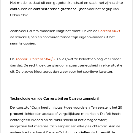
Het model bestaat uit een gegoten kunststof en staat met zijn
zachte
contouren
en
contrasterende grafische lijnen
voor het begrip van
Urban Chic.
Zoals veel Carrera modellen volgt het montuur van de
Carrera 5039
de strakke lijnen en contouren zonder zijn eigen waarden uit het
raam te gooien.
De
zonnbril Carrera 5041/S
is alles, wat ze belooft en nog veel meer
dan dat. De rechthoekige glas-vorm straalt serieusheid in elke situatie
uit. De blauwe kleur zorgt dan weer voor het sportieve karakter.
Technologie van de Carrera bril en Carrera zonnebril
De kunststof
Optyl
heeft in totaal twee voordelen. Ten eerste is het
20
procent
lichter dan acetaat of vergelijkbare materialen. Dit feit heeft
echter geen invloed op de robuustheid of het draagcomfort,
aangezien het materiaal zich aanpast aan elke gezichtsvorm. Aan de
andere kant gedraagt Carrera Optyl zich
antiallergisch
, terwijl de