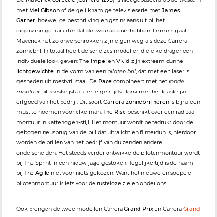
De
Maverick collectie
(
Carrera 129S
) is niet gebaseerd op de western
met
Mel Gibson
of de gelijknamige televisieserie met
James
Garner
, hoewel de beschrijving enigszins aansluit bij het
eigenzinnige karakter dat de twee acteurs hebben. Immers gaat
Maverick net zo onverschrokken zijn eigen weg als deze Carrera
zonnebril. In totaal heeft de serie zes modellen die elke drager een
individuele look geven: The
Impel
en
Vivid
zijn extreem dunne
lichtgewichte
in de vorm van een
piloten bril
, dat met een laser is
gesneden uit roestvrij staal. De
Pace
combineert met het
ronde
montuur
uit roestvrijstaal een eigentijdse look met het klankrijke
erfgoed van het bedrijf. Dit soort
Carrera zonnebril heren
is bijna een
must te noemen voor elke man. The
Rise
beschikt over een radicaal
montuur in kattenogen-stijl. Het montuur wordt benadrukt door de
gebogen neusbrug van de bril dat ultralicht en flinterdun is, hierdoor
worden de brillen van het bedrijf van duizenden andere
onderscheiden. Het steeds verder ontwikkelde pilotenmontuur wordt
bij The Sprint in een nieuw jasje gestoken. Tegelijkertijd is de naam
bij
The Agile
niet voor niets gekozen. Want het nieuwe en soepele
pilotenmontuur is iets voor de rusteloze zielen onder ons.
Ook brengen de twee modellen Carrera
Grand Prix
en Carrera
Grand