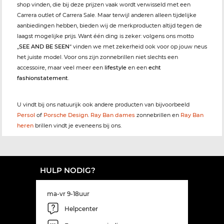
shop vinden, die bij deze prijzen vaak wordt verwisseld met een
Carrera outlet of Carrera Sale. Maar terwijl anderen alleen tijdelijke
aanbiedingen hebben, bieden wij de merkproducten altijd tegen de
laagst mogelijke prijs. Want één ding is zeker: volgens ons motto
„
SEE AND BE SEEN
“ vinden we met zekerheid ook voor op jouw neus
het juiste model. Voor ons zijn zonnebrillen niet slechts een
accessoire, maar veel meer een
lifestyle
en een
echt
fashionstatement
.
U vindt bij ons natuurijk ook andere producten van bijvoorbeeld
Persol
of
Porsche Design
.
Ray Ban dames
zonnebrillen en
Ray Ban
heren
brillen vindt je eveneens bij ons.
HULP NODIG?
ma-vr 9-18uur
Helpcenter