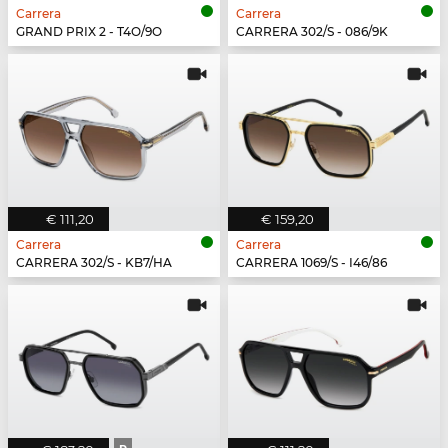
Carrera
Carrera
GRAND PRIX 2 - T4O/9O
CARRERA 302/S - 086/9K
€ 111,20
€ 159,20
Carrera
Carrera
CARRERA 302/S - KB7/HA
CARRERA 1069/S - I46/86