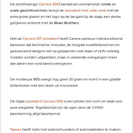
De rechthoekige
Carrera 5003
benadrukt voornamelijk
ronde
en
ovale gezichtsvormen
, terwijl de
zonnebril met volle rand
met de
extra grote glazen en het logo op de beugels bij de slaap, een sterke
gelijkenis vertoont met de
Blues Brothers
.
Met de
Carrera 167 zonnebril
heeft Carrera opnieuw indrukwekkend
bewezen dat technische innovatie, de hoogste kwaliteitsnormen en
geavanceerd designs niet op gespannen voet staan of zelfs volledig
moeten worden uitgesloten, maar in vloeiende overgangen meer
dan alleen een rond beeld weergeven.
De modieuze
91/S
weegt nog geen 30 gram en komt in een gladde
brillenkoker met een doek uit microvezel.
De hippe
zonnebril Carrera 1016
is een piloten bril vorm en staat voor
pure elegantie. Tegelijkertijd zijn de ogen door de UV400-
bescherming altijd beschermd.
Topcar
heeft niets met autoverhuurders of autowasstraten te maken.