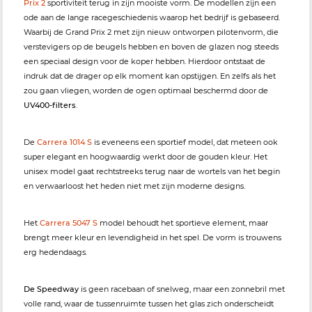
Prix 2
sportiviteit terug in zijn mooiste vorm. De modellen zijn een
ode aan de lange racegeschiedenis waarop het bedrijf is gebaseerd.
Waarbij de Grand Prix 2 met zijn nieuw ontworpen pilotenvorm, die
verstevigers op de beugels hebben en boven de glazen nog steeds
een speciaal design voor de koper hebben. Hierdoor ontstaat de
indruk dat de drager op elk moment kan opstijgen. En zelfs als het
zou gaan vliegen, worden de ogen optimaal beschermd door de
UV400-filters
.
De
Carrera 1014 S
is eveneens een sportief model, dat meteen ook
super elegant en hoogwaardig werkt door de gouden kleur. Het
unisex model gaat rechtstreeks terug naar de wortels van het begin
en verwaarloost het heden niet met zijn moderne designs.
Het
Carrera 5047 S
model behoudt het sportieve element, maar
brengt meer kleur en levendigheid in het spel. De vorm is trouwens
erg hedendaags.
De Speedway
is geen racebaan of snelweg, maar een zonnebril met
volle rand, waar de tussenruimte tussen het glas zich onderscheidt