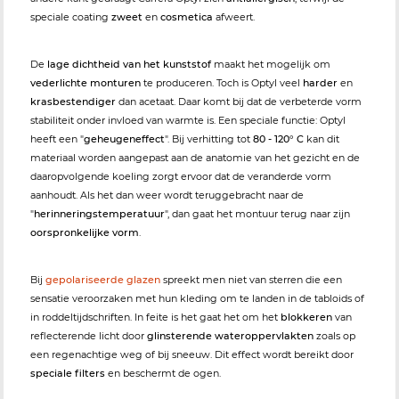
speciale coating
zweet
en
cosmetica
afweert.
De
lage dichtheid van het kunststof
maakt het mogelijk om
vederlichte monturen
te produceren. Toch is Optyl veel
harder
en
krasbestendiger
dan acetaat. Daar komt bij dat de verbeterde vorm
stabiliteit onder invloed van warmte is. Een speciale functie: Optyl
heeft een "
geheugeneffect
". Bij verhitting tot
80 - 120° C
kan dit
materiaal worden aangepast aan de anatomie van het gezicht en de
daaropvolgende koeling zorgt ervoor dat de veranderde vorm
aanhoudt. Als het dan weer wordt teruggebracht naar de
"
herinneringstemperatuur
", dan gaat het montuur terug naar zijn
oorspronkelijke vorm
.
Bij
gepolariseerde glazen
spreekt men niet van sterren die een
sensatie veroorzaken met hun kleding om te landen in de tabloids of
in roddeltijdschriften. In feite is het gaat het om het
blokkeren
van
reflecterende licht door
glinsterende wateroppervlakten
zoals op
een regenachtige weg of bij sneeuw. Dit effect wordt bereikt door
speciale filters
en beschermt de ogen.