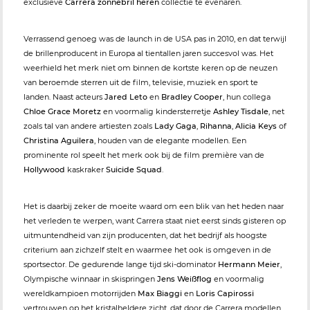
exclusieve
Carrera zonnebril heren
collectie te evenaren.
Verrassend genoeg was de launch in de USA pas in 2010, en dat terwijl
de brillenproducent in Europa al tientallen jaren succesvol was. Het
weerhield het merk niet om binnen de kortste keren op de neuzen
van beroemde sterren uit de film, televisie, muziek en sport te
landen. Naast acteurs
Jared Leto
en
Bradley Cooper
, hun collega
Chloe Grace Moretz
en voormalig kindersterretje
Ashley Tisdale
, net
zoals tal van andere artiesten zoals
Lady Gaga
,
Rihanna
,
Alicia Keys
of
Christina Aguilera
, houden van de elegante modellen. Een
prominente rol speelt het merk ook bij de film première van de
Hollywood
kaskraker
Suicide Squad
.
Het is daarbij zeker de moeite waard om een blik van het heden naar
het verleden te werpen, want Carrera staat niet eerst sinds gisteren op
uitmuntendheid van zijn producenten, dat het bedrijf als hoogste
criterium aan zichzelf stelt en waarmee het ook is omgeven in de
sportsector. De gedurende lange tijd ski-dominator
Hermann Meier
,
Olympische winnaar in skispringen
Jens Weißflog
en voormalig
wereldkampioen motorrijden
Max Biaggi
en
Loris Capirossi
vertrouwen op het kristalheldere zicht, dat door de Carrera modellen