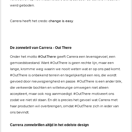
werd geboden.
Carrera heeft het credo:
change is easy
.
De zonnebril van Carrera - Out There
Onder het motto
#OutThere
geeft Carrera een levensgevoel, een
gemoedstoestand. Want #OutThere is geen rechte lijn, maar een
lange, kromme weg waarin we nooit weten wat er op ons pad komt.
#OutThere is onbekend terrein en tegelijkertijd een reis, die wordt
gevoed door nieuwsgierigheid en passie. #OutThere is een ander blik,
die verkeerde bochten en willekeurige omwegen niet alleen
accepteert, maar ook nog aanmoedigt. #OutThere motiveert ons
zodat we niet stil staan. En dit is precies het gevoel wat Carrera met
haar producten wil overbrengen, omdat #OutThere zich in ieder van
ons bevindt.
Carrera zonnebrillen altijd in het edelste design