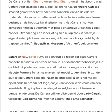
De Carrera brillen
Champion
en
New Champion
zijn het begrip waar
Carrera voor staat: elegantie. Zoek je online naar
zonnebril Carrera
staat dit garant voor het vinden van zonnebrillen van de edelste
materialen die samensmelten met technische innovatie, modieuze
designs en de hoogste kwaliteitsnormen. Het Carrera montuur
combineert tijdloze vormen met passie en actieve urbaniteit, zodat
zonder uitzondering een ieder, of hij zich nu op zoek is naar zijn
eigen beste tijd of naar wat anders, zich voelt als
Rocky
nadat hij de
trappen van het
Philadeplhias Museum of Art
heeft beklommen.
Safari
en
New Safari
: Om de eenvoudige reden dat deze Carrera
zonnebrillen niet alleen voor oerwoud- en savanneliefhebbers zijn. De
cocktail uit pilotenvorm en racebril met een vleugje cockpit en een
vleugje Formule 1-charme maken het model tot een heel bijzonder
stuk uit de Carrera collectie. Naast de druppelglazen is het meest
opvallende kenmerk het logo, dat je kan vinden in de vorm van een
kunststofvulling in plaats van de gebruikelijke cut-out tussen de
beugel en de brug. De Carrera bril werd beroemd door
Lady Gaga
's
videoclip "
Bad Romance
" van het album "
The Fame Monster
".