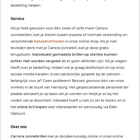
bestelling helpen.
Service
Als je hebt gekozen voor één, twee of zelfs meer Carrera
zonnebrillen, kan je kiezen tussen express of normale verzending en
verschillende
betaalmethoden
in onze online shop. Als je niet
tevreden bent met je Carrera zonnebril, kan je deze gratis
terugsturen.
Individueel gemaakte brillen op sterkte kunnen
echter niet worden vergoed
als er geen defecten zijn. Als je vragen
heeft over je bestelling, helpen we je graag telefonisch en op onze
sociale media-kanalen. Is een persoonlijk gesprek bij de opticien
belangrijk voor je? Geen probleem! Bezoek gewoon één van onze
winkels in de buurt van Hamburg. Het gespecialiseerde personeel ter
plaatse adviseert je op basis van je wensen en helpt je zo bij het
vinden van je droombril. Uiteraard hoeft u niet zo ver te reizen, en is
het
online bril kopen
veel interessanter en eenvoudig via Edel-
Optics.nl.
Over ons
Carrera zonnebrillen
kan je doodeenvoudig online in onze online