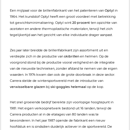
Een mijlpaal voor de brillenfabrikant van het patenteren van
Optyl
in
1964. Het kunststof Optyl heeft een groot voordeel met betrekking
tot gewichtsminimalisering. Optyl wint
20 procent
ten opzichte van
acetaten
en andere
thermoplastische materialen
, terwijl het zich
tegelijkertijd aan het gezicht van elke individuele drager aanpast.
Zes jaar later breidde de brillenfabrikant zijn assortiment uit en
verdiepte zich in de productie van
skibrillen
en helmen. Op de
voorgrond stond bij de productie vooral veiligheid en de integratie
van de nieuwste technieken, zonder afstand te nemen van de eigen
waarden. In 1974 kwam dan ook de grote doorbraak in deze sector.
Carrera stelde de wintersportwereld met de introductie van
verwisselbare glazen
bij
ski-goggles helemaal
op de kop.
Het snel groeiende bedrijf bereikte zijn voorlopige hoogtepunt in
1981. Het eigen verkoopnetwerk bestond uit 16 landen, terwijl de
Carrera producten al in de etalages van 80 landen was te
bewonderen. In het jaar 1987 opende de fabrikant een nieuw
hoofdstuk en is sindsdien duidelijk actiever in de sportwereld. De