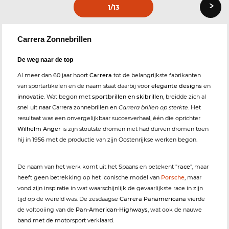
›
1
/13
Carrera Zonnebrillen
De weg naar de top
Al meer dan 60 jaar hoort
Carrera
tot de belangrijkste fabrikanten
van sportartikelen en de naam staat daarbij voor
elegante designs
en
innovatie
. Wat begon met
sportbrillen en skibrillen
, breidde zich al
snel uit naar Carrera zonnebrillen en
Carrera brillen op sterkte
. Het
resultaat was een onvergelijkbaar succesverhaal, één die oprichter
Wilhelm Anger
is zijn stoutste dromen niet had durven dromen toen
hij in 1956 met de productie van zijn Oostenrijkse werken begon.
De naam van het werk komt uit het Spaans en betekent "
race
", maar
heeft geen betrekking op het iconische model van
Porsche
, maar
vond zijn inspiratie in wat waarschijnlijk de gevaarlijkste race in zijn
tijd op de wereld was. De zesdaagse
Carrera Panamericana
vierde
de voltooiing van de
Pan-American-Highways
, wat ook de nauwe
band met de motorsport verklaard.