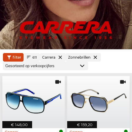
filter
Carrera
Zonnebrillen
611
€ 148,00
€ 159,20