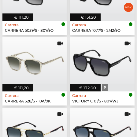
€ 111,20
€ 151,20
Carrera
Carrera
CARRERA 5039/S - 807/9O
CARRERA 1077/S - 2M2/9O
€ 111,20
€ 172,00
P
Carrera
Carrera
CARRERA 328/S - 10A/9K
VICTORY C 01/S - 807/WJ