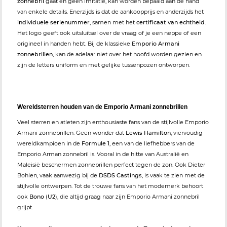
zonnebril
gaat en geen imitatie, kan worden bepaald aan de hand
van enkele details. Enerzijds is dat de aankoopprijs en anderzijds het
individuele serienummer
, samen met het
certificaat van echtheid
.
Het logo geeft ook uitsluitsel over de vraag of je een neppe of een
origineel in handen hebt. Bij de klassieke
Emporio Armani
zonnebrillen
, kan de adelaar niet over het hoofd worden gezien en
zijn de letters uniform en met gelijke tussenpozen ontworpen.
Wereldsterren houden van de Emporio Armani zonnebrillen
Veel sterren en atleten zijn enthousiaste fans van de stijlvolle Emporio
Armani zonnebrillen. Geen wonder dat
Lewis Hamilton
, viervoudig
wereldkampioen in de
Formule 1
, een van de liefhebbers van de
Emporio Arman zonnebril is. Vooral in de hitte van Australië en
Maleisië beschermen zonnebrillen perfect tegen de zon. Ook Dieter
Bohlen, vaak aanwezig bij de
DSDS Castings
, is vaak te zien met de
stijlvolle ontwerpen. Tot de trouwe fans van het modemerk behoort
ook
Bono
(
U2
), die altijd graag naar zijn Emporio Armani zonnebril
grijpt.