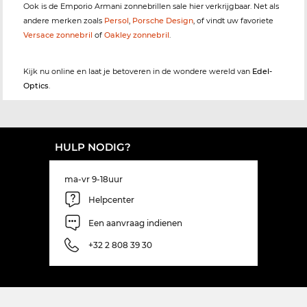
Ook is de Emporio Armani zonnebrillen sale hier verkrijgbaar. Net als
andere merken zoals
Persol
,
Porsche Design
, of vindt uw favoriete
Versace zonnebril
of
Oakley zonnebril
.
Kijk nu online en laat je betoveren in de wondere wereld van
Edel-
Optics
.
HULP NODIG?
ma-vr 9-18uur
Helpcenter
Een aanvraag indienen
+32 2 808 39 30