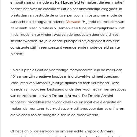
er nooit naar om mode als
Karl Lagerfeld
te maken, die een motief
neemt, het over de catwalk stuurt en het onmiddellijk weggooit. In
plaats daarvan vestigde de ontwerper voor zijn begrip van mode de
aandacht op de oogverblindende
Versace
: "Hij trekt de moeders van
Italië aan!". Maar in feite is bij Armani een fijne, onvergelijkbare kunst
in de modellen te vinden, waarvan de producten door de tijd niet
slechter worden. "Mijn leidende principe is altijd geweest om een
consistente stijl in een constant veranderende modewereld aan te
bieden."
En dit is precies wat de voormalige raamdecorateur in de meer dan
40 jaar van zijn creatieve loopbaan indrukwekkend heeft gedaan.
Producten van Armani zijn altijd: tijdloos en toch verrassend. Deze
waarden zijn ook een beslissend onderdeel voor het immense succes
van de
zonnebrillen van Emporio Armani
. De
Emorio Armini
zonnebril modellen
staan voor klassieke en sportieve elegantie en
maken de monturen tot modieuze musthaves voor dames en heren
die voldoen aan de hoogste eisen in de modewereld.
Of het zich bij de aankoop nu om een echte
Emporio Armani