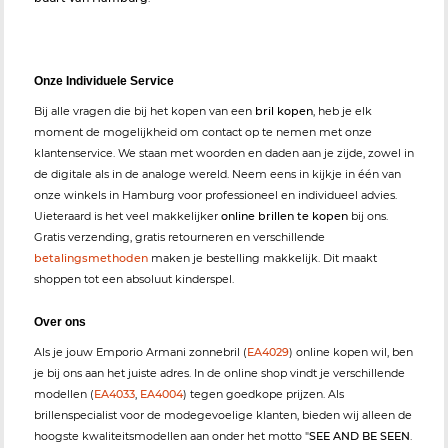
Onze Individuele Service
Bij alle vragen die bij het kopen van een
bril kopen
, heb je elk
moment de mogelijkheid om contact op te nemen met onze
klantenservice. We staan met woorden en daden aan je zijde, zowel in
de digitale als in de analoge wereld. Neem eens in kijkje in één van
onze winkels in Hamburg voor professioneel en individueel advies.
Uieteraard is het veel makkelijker
online brillen te kopen
bij ons.
Gratis verzending, gratis retourneren en verschillende
betalingsmethoden
maken je bestelling makkelijk. Dit maakt
shoppen tot een absoluut kinderspel.
Over ons
Als je jouw Emporio Armani zonnebril (
EA4029
) online kopen wil, ben
je bij ons aan het juiste adres. In de online shop vindt je verschillende
modellen (
EA4033
,
EA4004
) tegen goedkope prijzen. Als
brillenspecialist voor de modegevoelige klanten, bieden wij alleen de
hoogste kwaliteitsmodellen aan onder het motto "
SEE AND BE SEEN
.