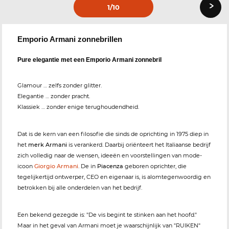
›
1
/10
Emporio Armani zonnebrillen
Pure elegantie met een Emporio Armani zonnebril
Glamour … zelfs zonder glitter.
Elegantie … zonder pracht.
Klassiek … zonder enige terughoudendheid.
Dat is de kern van een filosofie die sinds de oprichting in 1975 diep in
het
merk Armani
is verankerd. Daarbij oriënteert het Italiaanse bedrijf
zich volledig naar de wensen, ideeën en voorstellingen van mode-
icoon
Giorgio Armani
. De in
Piacenza
geboren oprichter, die
tegelijkertijd ontwerper, CEO en eigenaar is, is alomtegenwoordig en
betrokken bij alle onderdelen van het bedrijf.
Een bekend gezegde is: "De vis begint te stinken aan het hoofd."
Maar in het geval van Armani moet je waarschijnlijk van "RUIKEN"