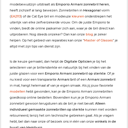
modebewustzijn uitstraalt als
Emporio Armani zonnebril heren
,
heeft zichzelf al lang bewezen. Zonnebrillen in
Hexagonal
vorm
(
EA2113
) of de Cat Eye bril en modieuze
kleuren
onderstrepen het
uiterlijk van elke zelfverzekerde vrouw. Om de juiste Emporio te
vinden, biedt de online paskamer zich aan, waar je de bril direct kan
uitproberen. Nog steeds onzeker? Dan kan onze
blog
je zeker
helpen. Op het gebied van reparaties kan onze "
Master of Glasses
" je
altijd met zijn tips van dienst zijn.
Is de keuze gemaakt, dan helpt de
Digitale Opticien
je bij het
selecteren van je brillensterkte en natuurlijk bij het vinden van de
juiste glazen voor een
Emporio Armani zonnebril op sterkte
. Of je
nu kiest voor een transparante
Armani bril
of een
Armani zonnebril
in mat, hangt helemaal af van je eigen smaak. Als jij jouw favoriete
modellen
hebt gevonden, kan je de Emporio Armani zonnebrillen
goedkoop online bestellen. Bovendien kun je je Emporio Armani
zonnebril gewoon terugsturen als de bril je niet bevalt.
Alleen
individueel gemaakte zonnebrillen op sterkte
kunnen niet worden
retourneerd, tenzij het om technische gebreken gaat. Als je vragen
hebt, bel dan naar onze
of bezoek ons in één van onze
winkels in de
buurt van Hamburg
.