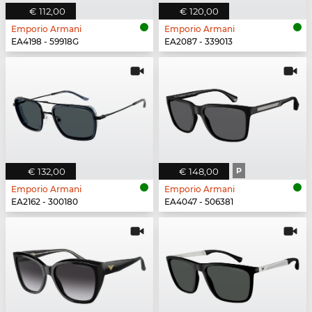
€ 112,00
€ 120,00
Emporio Armani
Emporio Armani
EA4198 - 59918G
EA2087 - 339013
€ 132,00
€ 148,00
P
Emporio Armani
Emporio Armani
EA2162 - 300180
EA4047 - 506381