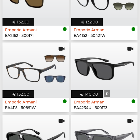
€ 132,00
€ 132,00
Emporio Armani
Emporio Armani
EA2162 - 300171
EA4152 - 50421W
€ 132,00
€ 140,00
P
Emporio Armani
Emporio Armani
EA4115 - 50891W
EA4234U - 5001T3