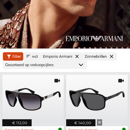
filter
Emporio Armani
Zonnebrillen
443
€ 112,00
€ 140,00
P