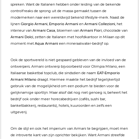
spreken. Want de Italianen hebben onder leiding van de bekende
controlfreaks de sprong uit de massa gemaakt tussen de
modemerken naar een wereldwijd bekend lifestyle-merk. Naast de
lijnen
Giorgio Armani
,
Emporio Armani
en
Armani Collezioni
, het
interieur van
Armani Casa
, bloemen van
Armani Fiori
, chocolade van
Armani Dolci
, zetten de Italianen met hoofdkantoor in Milaan op dit
moment met
Aqua Armani
een mineraalwater-bedrijf op.
Ook de sportwereld is niet gespaard gebleven van de invloed van de
ontwerpers. Armani ontwierp bijvoorbeeld voor Olimpia Milano, een
Italiaanse basketbal topclub, die sindsdien de naam
EA7-Emporio
Armani Milano
draagt. Hiermee maakte het bedrijf tegelijkertijd
gebruik van de mogelijkheid om een podium te bieden voor de
gelijknamige sportlijn. Maar alsof dat nog niet genoeg is, beheert het
bedrijf ook onder meer horecabedrijven (cafés, sushi bar,
banketbakkerij, restaurants), hotels, kuuroorden en zelfs een
uitgeverij.
Om de stijl en ook het imperium van Armani te begrijpen, moet men
de introverte kant van zijn oprichter bekijken. Want Armani streefde