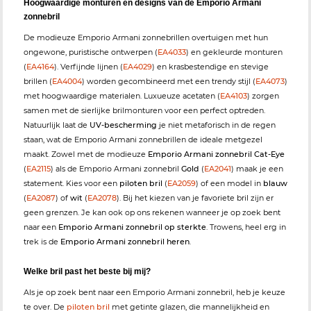
Hoogwaardige monturen en designs van de Emporio Armani
zonnebril
De modieuze Emporio Armani zonnebrillen overtuigen met hun
ongewone, puristische ontwerpen (
EA4033
) en gekleurde monturen
(
EA4164
). Verfijnde lijnen (
EA4029
) en krasbestendige en stevige
brillen (
EA4004
) worden gecombineerd met een trendy stijl (
EA4073
)
met hoogwaardige materialen. Luxueuze acetaten (
EA4103
) zorgen
samen met de sierlijke brilmonturen voor een perfect optreden.
Natuurlijk laat de
UV-bescherming
je niet metaforisch in de regen
staan, wat de Emporio Armani zonnebrillen de ideale metgezel
maakt. Zowel met de modieuze
Emporio Armani zonnebril Cat-Eye
(
EA2115
) als de Emporio Armani zonnebril
Gold
(
EA2041
) maak je een
statement. Kies voor een
piloten bril
(
EA2059
) of een model in
blauw
(
EA2087
) of
wit
(
EA2078
). Bij het kiezen van je favoriete bril zijn er
geen grenzen. Je kan ook op ons rekenen wanneer je op zoek bent
naar een
Emporio Armani zonnebril op sterkte
. Trowens, heel erg in
trek is de
Emporio Armani zonnebril heren
.
Welke bril past het beste bij mij?
Als je op zoek bent naar een Emporio Armani zonnebril, heb je keuze
te over. De
piloten bril
met getinte glazen, die mannelijkheid en