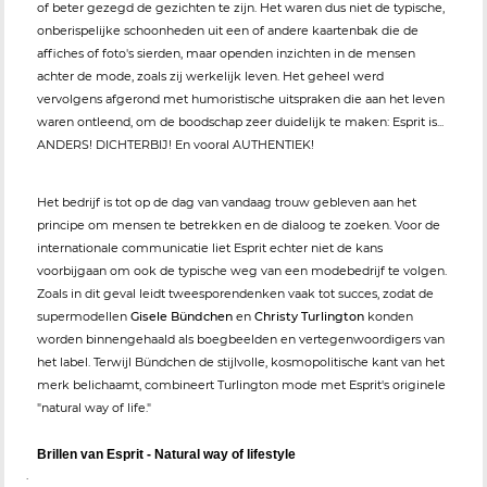
of beter gezegd de gezichten te zijn. Het waren dus niet de typische,
onberispelijke schoonheden uit een of andere kaartenbak die de
affiches of foto's sierden, maar openden inzichten in de mensen
achter de mode, zoals zij werkelijk leven. Het geheel werd
vervolgens afgerond met humoristische uitspraken die aan het leven
waren ontleend, om de boodschap zeer duidelijk te maken: Esprit is...
ANDERS! DICHTERBIJ! En vooral AUTHENTIEK!
Het bedrijf is tot op de dag van vandaag trouw gebleven aan het
principe om mensen te betrekken en de dialoog te zoeken. Voor de
internationale communicatie liet Esprit echter niet de kans
voorbijgaan om ook de typische weg van een modebedrijf te volgen.
Zoals in dit geval leidt tweesporendenken vaak tot succes, zodat de
supermodellen
Gisele Bündchen
en
Christy Turlington
konden
worden binnengehaald als boegbeelden en vertegenwoordigers van
het label. Terwijl Bündchen de stijlvolle, kosmopolitische kant van het
merk belichaamt, combineert Turlington mode met Esprit's originele
"natural way of life."
Brillen van Esprit - Natural way of lifestyle
.