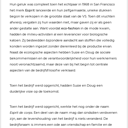
Hun geluk was compleet toen het echtpaar in 1968 in San Francisco
het merk
Esprit
lanceerde en hun zelfgemaakte, unieke stukken
begon te verkopen in de grootste staat van de VS. Toen dit vruchten
afwierp, vergaten zij hun waarden niet, maar gaven zij er als geen
ander gestalte aan. Want voordat
eco-fashion
in de mode kwam,
hadden de milieu-activisten al een leverancier voor biologische
katoen. Zij besteedden bijzondere aandacht aan stoffen die volledig
konden worden ingezet zonder dierenleed bij de productie ervan.
Naast de ecologische aspecten hebben Susie en Doug de sociale
bekommernissen en de verantwoordelijkheid voor hun werknemers
nooit veronachtzaamd, maar deze van bij het begin tot centrale
aspecten van de bedrijfsfilosofie verklaard.
Toen het bedrijf werd opgericht, hadden Susie en Doug een
duidelijke visie op de toekomst.
Toen het bedrijf werd opgericht, werkte het nog onder de naam
Esprit de corps
. Een deel van de naam mag dan sindsdien verdwenen
zijn, aan de levenshouding van het bedrijf is niets veranderd. De
bedrijfsnaam is immers een ode aan vriendschap en familie en de