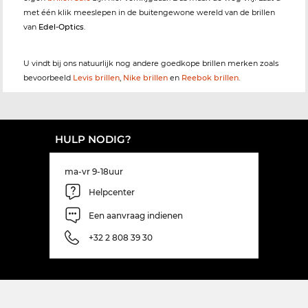
met één klik meeslepen in de buitengewone wereld van de brillen
van
Edel-Optics
.
U vindt bij ons natuurlijk nog andere goedkope brillen merken zoals
bevoorbeeld
Levis brillen
,
Nike brillen
en
Reebok brillen
.
HULP NODIG?
ma-vr 9-18uur
Helpcenter
Een aanvraag indienen
+32 2 808 39 30