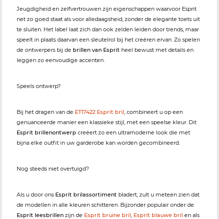
Jeugdigheid en zelfvertrouwen zijn eigenschappen waarvoor Esprit
net zo goed staat als voor alledaagsheid, zonder de elegante toets uit
te sluiten. Het label laat zich dan ook zelden leiden door trends, maar
speelt in plaats daarvan een sleutelrol bij het creëren ervan. Zo spelen
de ontwerpers bij de
brillen van Esprit
heel bewust met details en
leggen zo eenvoudige accenten.
Speels ontwerp?
Bij het dragen van de
ET17422 Esprit bril
, combineert u op een
genuanceerde manier een klassieke stijl, met een speelse kleur. Dit
Esprit brillenontwerp
creëert zo een ultramoderne look die met
bijna elke outfit in uw garderobe kan worden gecombineerd.
Nog steeds niet overtuigd?
Als u door ons
Esprit brilassortiment
bladert, zult u meteen zien dat
de modellen in alle kleuren schitteren. Bijzonder populair onder de
Esprit leesbrillen
zijn de
Esprit bruine bril
,
Esprit blauwe bril
en als