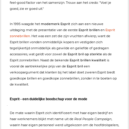
feel-good factor van het samenzijn. Trouw aan het credo: "Voel je
goed, zie er goed uit."
In 1995 waagde het
modemerk Esprit
zich aan een nieuwe
uitdaging met de presentatie van de eerste
Esprit brillen
en
Esprit
zonnebrillen
. Het was een zet die zijn vruchten afwierp, want de
Esprit brillen vonden onmiddellijk kopers en vestigden zich
tegelijkertijd onmiddellijk als gewilde en geliefde of gedragen
accessoires, wat geldt voor zowel de
Esprit bril op sterkte
als de
Esprit zonnebrillen. Naast de bekende
Esprit brillen kwaliteit
is
vooral de aantrekkelijke prijs van de
Esprit bril
een
verkoopargument dat klanten bij het label doet zweren.Esprit biedt
goedkope brillen en goedkope zonnebrillen, zonder in te boeten op
de kwaliteit.
Esprit - een duidelijke boodschap voor de mode
.
De mate waarin Esprit zich identificeert met haar eigen bedrijf en
haar werknemers blijkt met name uit de
Real People Campaign
,
waarin haar eigen personeel werd uitgekozen om de hoofdrolspelers,