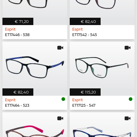
€ 71,20
€ 82,40
Esprit
Esprit
ET17446 - 538
ET17542 - 545
€ 82,40
€ 115,20
Esprit
Esprit
ET17464 - 523
ET17125 - 547