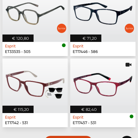
€ 120,80
€ 71,20
Esprit
Esprit
ET33535 - 505
ET17446 - 586
€ 115,20
€ 82,40
Esprit
Esprit
ET17142 - 531
ET17457 - 531