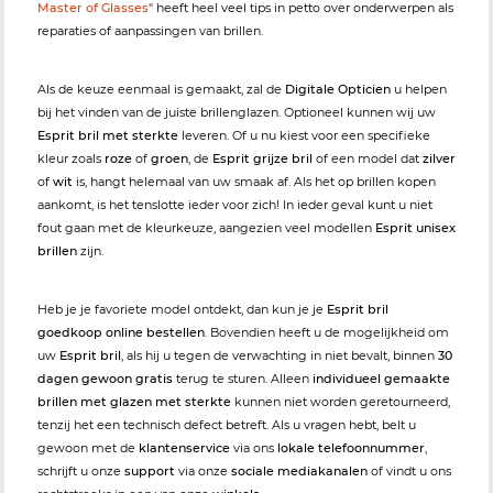
Master of Glasses
" heeft heel veel tips in petto over onderwerpen als
reparaties of aanpassingen van brillen.
Als de keuze eenmaal is gemaakt, zal de
Digitale Opticien
u helpen
bij het vinden van de juiste brillenglazen. Optioneel kunnen wij uw
Esprit bril met sterkte
leveren. Of u nu kiest voor een specifieke
kleur zoals
roze
of
groen
, de
Esprit grijze bril
of een model dat
zilver
of
wit
is, hangt helemaal van uw smaak af. Als het op brillen kopen
aankomt, is het tenslotte ieder voor zich! In ieder geval kunt u niet
fout gaan met de kleurkeuze, aangezien veel modellen
Esprit unisex
brillen
zijn.
Heb je je favoriete model ontdekt, dan kun je je
Esprit bril
goedkoop online bestellen
. Bovendien heeft u de mogelijkheid om
uw
Esprit bril
, als hij u tegen de verwachting in niet bevalt, binnen
30
dagen gewoon gratis
terug te sturen. Alleen
individueel gemaakte
brillen met glazen met sterkte
kunnen niet worden geretourneerd,
tenzij het een technisch defect betreft. Als u vragen hebt, belt u
gewoon met de
klantenservice
via ons
lokale telefoonnummer
,
schrijft u onze
support
via onze
sociale mediakanalen
of vindt u ons