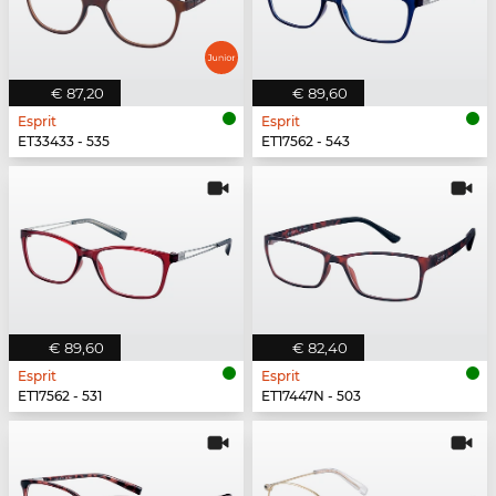
€ 87,20
€ 89,60
Esprit
Esprit
ET33433 - 535
ET17562 - 543
€ 89,60
€ 82,40
Esprit
Esprit
ET17562 - 531
ET17447N - 503