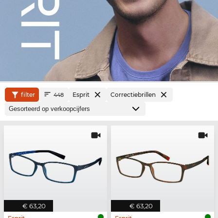
filter
Esprit
Correctiebrillen
448
€ 63,20
€ 63,20