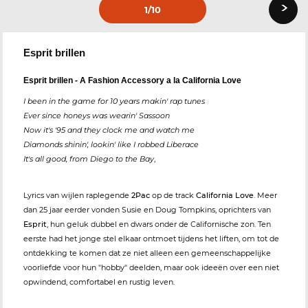
›
1
/10
Esprit brillen
Esprit brillen - A Fashion Accessory a la California Love
I been in the game for 10 years makin' rap tunes
Ever since honeys was wearin' Sassoon
Now it's '95 and they clock me and watch me
Diamonds shinin', lookin' like I robbed Liberace
It's all good, from Diego to the Bay
,
Lyrics van wijlen raplegende
2Pac
op de track
California Love
. Meer
dan 25 jaar eerder vonden Susie en Doug Tompkins, oprichters van
Esprit
, hun geluk dubbel en dwars onder de Californische zon. Ten
eerste had het jonge stel elkaar ontmoet tijdens het liften, om tot de
ontdekking te komen dat ze niet alleen een gemeenschappelijke
voorliefde voor hun "hobby" deelden, maar ook ideeën over een niet
opwindend, comfortabel en rustig leven.