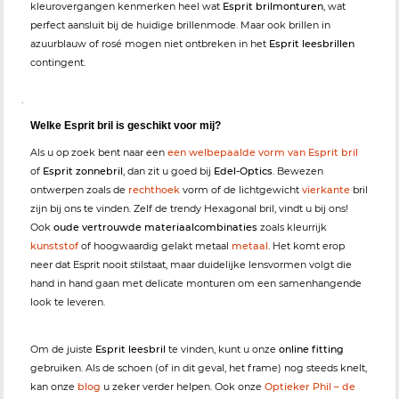
kleurovergangen kenmerken heel wat
Esprit brilmonturen
, wat
perfect aansluit bij de huidige brillenmode. Maar ook brillen in
azuurblauw of rosé mogen niet ontbreken in het
Esprit leesbrillen
contingent.
.
Welke Esprit bril is geschikt voor mij?
Als u op zoek bent naar een
een welbepaalde vorm van Esprit bril
of
Esprit zonnebril
, dan zit u goed bij
Edel-Optics
. Bewezen
ontwerpen zoals de
rechthoek
vorm of de lichtgewicht
vierkante
bril
zijn bij ons te vinden. Zelf de trendy Hexagonal bril, vindt u bij ons!
Ook
oude vertrouwde materiaalcombinaties
zoals kleurrijk
kunststof
of hoogwaardig gelakt metaal
metaal
. Het komt erop
neer dat Esprit nooit stilstaat, maar duidelijke lensvormen volgt die
hand in hand gaan met delicate monturen om een samenhangende
look te leveren.
Om de juiste
Esprit leesbril
te vinden, kunt u onze
online fitting
gebruiken. Als de schoen (of in dit geval, het frame) nog steeds knelt,
kan onze
blog
u zeker verder helpen. Ook onze
Optieker Phil – de