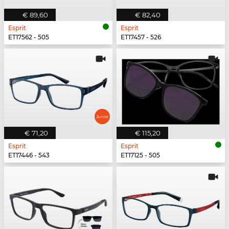
€ 89,60
€ 82,40
Esprit
Esprit
ET17562 - 505
ET17457 - 526
€ 71,20
€ 115,20
Esprit
Esprit
ET17446 - 543
ET17125 - 505