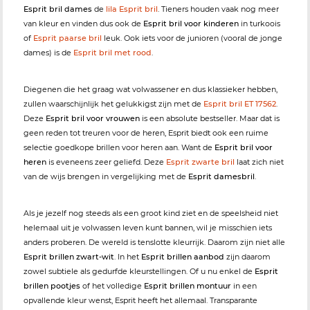
Esprit bril dames
de
lila Esprit bril
. Tieners houden vaak nog meer
van kleur en vinden dus ook de
Esprit bril voor kinderen
in turkoois
of
Esprit paarse bril
leuk. Ook iets voor de junioren (vooral de jonge
dames) is de
Esprit bril met rood
.
Diegenen die het graag wat volwassener en dus klassieker hebben,
zullen waarschijnlijk het gelukkigst zijn met de
Esprit bril ET 17562
.
Deze
Esprit bril voor vrouwen
is een absolute bestseller. Maar dat is
geen reden tot treuren voor de heren, Esprit biedt ook een ruime
selectie goedkope brillen voor heren aan. Want de
Esprit bril voor
heren
is eveneens zeer geliefd. Deze
Esprit zwarte bril
laat zich niet
van de wijs brengen in vergelijking met de
Esprit damesbril
.
Als je jezelf nog steeds als een groot kind ziet en de speelsheid niet
helemaal uit je volwassen leven kunt bannen, wil je misschien iets
anders proberen. De wereld is tenslotte kleurrijk. Daarom zijn niet alle
Esprit brillen zwart-wit
. In het
Esprit brillen aanbod
zijn daarom
zowel subtiele als gedurfde kleurstellingen. Of u nu enkel de
Esprit
brillen pootjes
of het volledige
Esprit brillen montuur
in een
opvallende kleur wenst, Esprit heeft het allemaal. Transparante