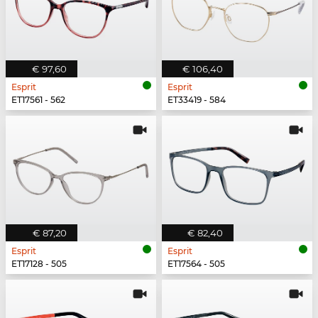
€ 97,60
€ 106,40
Esprit
Esprit
ET17561 - 562
ET33419 - 584
€ 87,20
€ 82,40
Esprit
Esprit
ET17128 - 505
ET17564 - 505