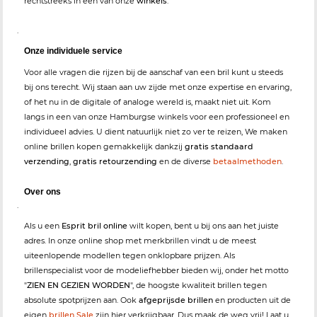
rechtstreeks in een van onze
winkels
.
.
Onze individuele service
Voor alle vragen die rijzen bij de aanschaf van een bril kunt u steeds
bij ons terecht. Wij staan aan uw zijde met onze expertise en ervaring,
of het nu in de digitale of analoge wereld is, maakt niet uit. Kom
langs in een van onze Hamburgse winkels voor een professioneel en
individueel advies. U dient natuurlijk niet zo ver te reizen, We maken
online brillen kopen gemakkelijk dankzij
gratis standaard
verzending
,
gratis retourzending
en de diverse
betaalmethoden
.
Over ons
.
Als u een
Esprit bril online
wilt kopen, bent u bij ons aan het juiste
adres. In onze online shop met merkbrillen vindt u de meest
uiteenlopende modellen tegen onklopbare prijzen. Als
brillenspecialist voor de modeliefhebber bieden wij, onder het motto
"
ZIEN EN GEZIEN WORDEN
", de hoogste kwaliteit brillen tegen
absolute spotprijzen aan. Ook
afgeprijsde brillen
en producten uit de
eigen
brillen Sale
zijn hier verkrijgbaar. Dus maak de weg vrij! Laat u