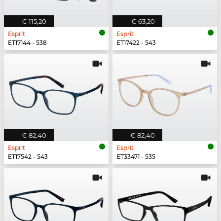
€ 115,20
€ 63,20
Esprit
Esprit
ET17144 - 538
ET17422 - 543
€ 82,40
€ 82,40
Esprit
Esprit
ET17542 - 543
ET33471 - 535