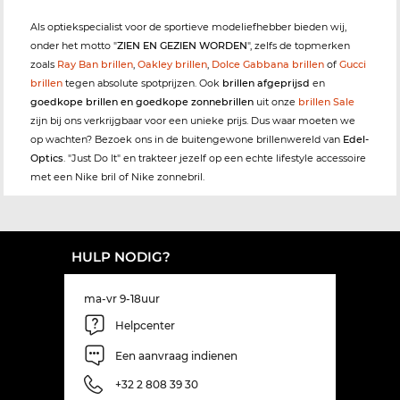
Als optiekspecialist voor de sportieve modeliefhebber bieden wij,
onder het motto "
ZIEN EN GEZIEN WORDEN
", zelfs de topmerken
zoals
Ray Ban brillen
,
Oakley brillen
,
Dolce Gabbana brillen
of
Gucci
brillen
tegen absolute spotprijzen. Ook
brillen afgeprijsd
en
goedkope brillen en goedkope zonnebrillen
uit onze
brillen Sale
zijn bij ons verkrijgbaar voor een unieke prijs. Dus waar moeten we
op wachten? Bezoek ons in de buitengewone brillenwereld van
Edel-
Optics
. "Just Do It" en trakteer jezelf op een echte lifestyle accessoire
met een Nike bril of Nike zonnebril.
HULP NODIG?
ma-vr 9-18uur
Helpcenter
Een aanvraag indienen
+32 2 808 39 30