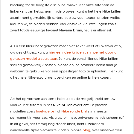
blocking tot de hoogste discipline maakt. Met onze filter aan de
linkerkant van het scherm in de browser kunt u het hele Nike brillen
assortiment gemakkelijk sorteren op uw voorkeuren en zien welke
kleuren wij te bieden hebben. Van klassieke kleurstellingen zoals
zwart tot de eeuwige favoriet
Havana bruin
, het is er allemaal.
Als u een kleur hebt gekozen maar niet zeker weet of uw favoriet bij
uw gezicht past, kunt u
hier een idee krijgen van hoe het door u
gekozen model u zou staan
. Je kunt de verschillende Nike brillen
snel en gemakkelijk passen in onze online probeerrubriek door je
webcam te gebruiken of een opgeslagen foto te uploaden. Hier kunt
u het hele Nike-assortiment bekijken en online
brillen kopen
.
.
Als het op vormen aankomt, hebt u ook de mogelijkheid om uw
voorkeur te filteren in het
Nike brillen overzicht
. Beproefde
modellen zoals
hoekige bril
of
Nike ronde bril
zijn meestal
permanent in voorraad. Als u uw bril hebt ontvangen en de schoen (of
in dit geval, het frame) nog steeds knelt, bent u zeker om
waardevolle tips en advies te vinden in onze
blog
, over onderwerpen