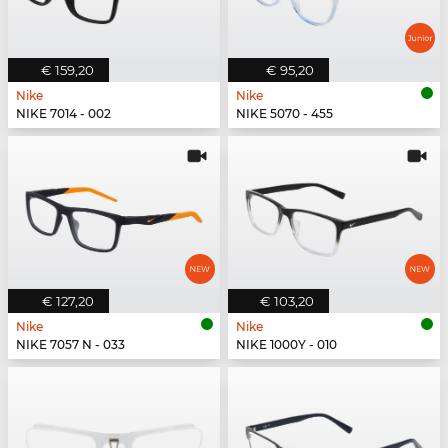
€ 159,20
€ 95,20
Nike
Nike
NIKE 7014 - 002
NIKE 5070 - 455
€ 127,20
€ 103,20
Nike
Nike
NIKE 7057 N - 033
NIKE 1000Y - 010