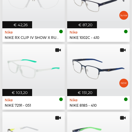
€ 42,26
€ 87,20
Nike
Nike
NIKE RX CLIP IV SHOW X RUSH - 900
NIKE 1002C - 410
€ 103,20
€ 151,20
Nike
Nike
NIKE 7291 - 051
NIKE 8185 - 410