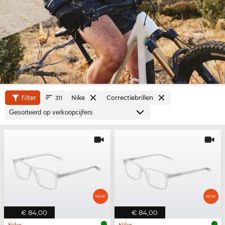
filter
Nike
Correctiebrillen
311
€ 84,00
€ 84,00