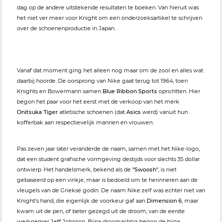
dag op de andere uitstekende resultaten te boeken. Van hieruit was
het niet ver meer voor Knight om een onderzoeksartikel te schrijven
over de schoenenproductie in Japan.
Vanaf dat moment ging het alleen nog maar om de zool en alles wat
daarbij hoorde. De oorsprong van Nike gaat terug tot 1964, toen
Knights en Bowermann samen
Blue Ribbon Sports
oprichtten. Hier
begon het paar voor het eerst met de verkoop van het merk
Onitsuka Tiger
atletische schoenen (dat
Asics
werd) vanuit hun
kofferbak aan respectievelijk mannen en vrouwen.
Pas zeven jaar later veranderde de naam, samen met het Nike-logo,
dat een student grafische vormgeving destijds voor slechts 35 dollar
ontwierp. Het handelsmerk, bekend als de
"Swoosh"
, is niet
gebaseerd op een vinkje, maar is bedoeld om te herinneren aan de
vleugels van de Griekse godin. De naam Nike zelf was echter niet van
Knight's hand, die eigenlijk de voorkeur gaf aan
Dimension 6
, maar
kwam uit de pen, of beter gezegd uit de droom, van de eerste
werknemer Jeff Johnson. Bijna droomachtig begon de bijna