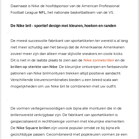
Daarnaast is Nike de hoofdsponsor van de American Professional
Football League
NFL
, het nationale basketbalteam van de VS.
De Nike bril - sportief design met kleuren, hoeken en randen
.
De meest succesvolle fabrikant van sportartikelen ter wereld is al lang
niet meer schuldig aan het bewijs dat de Amerikaanse Amerikanen
zoveel meer zijn dan alleen maar stijlvolle sneakers en coole kicks.
Dit is niet in de laatste plaats te zien aan de
Nike zonnebrillen
en de
brillen op sterkte van Nike
. De kleurrijke ontwerpen en fantasievolle
patronen van Nike brilmonturen trekken altijd positieve aandacht.
Verschillende kleurencombinaties bieden u een breed scala aan
mogelijkheden om uw Nike bril te combineren met uw outfit.
.
De vormen vertegenwoordigen ook bijna alle monturen die in de
brillenwereld verkrijgbaar zijn. De fabrikant van sportartikelen is
gespecialiseerd in rechthoekige vormen met kleurrijke elementen.
De
Nike Square brillen
zijn vooral populair omdat ze bij bijna elk
gezichtstype passen. Gecombineerd met popkleuren vormen ze een