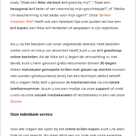
zoals, "Staat een
Nike vierkant bril
goed bij mij? ", "Staat een
hexagonal bril
beter of net vreemd bij mijn gezichtstype?", of "Welke
UV-bescherming is het beste voor mijn ogen?". Onze "
Brillen
meester Phil
" heeft ook een heleboel tips over punten als hoe een
bril kopen
, een Nike bril herstellen of aanpassen in zijn repertoire.
Als u, na het bekijken van onze uitgebreide selectie, hebt besloten
welke vorm en kleur uw droombril heeft, kunt u uw
bril goedkoop
online bestellen
. Als de Nike bril u, tegen de verwachting in, niet
bevalt, kunt u hem gewoon gratis retourneren binnen
30 dagen
.
Alleen
individueel gemaakte brillen met glazen op sterkte
kunnen
niet worden geretourneerd, tenzij het een technisch defect betreft.
Als u vragen hebt, belt u gewoon de
klantenservice
via ons
lokale
telefoonnummer
, stuurt u ons een mailtje via onze
support
of vindt
u ons via onze
sociale mediakanalen
of rechtstreeks in een van onze
Stores
.
Onze individuele service
.
Voor alle vragen die rijzen bij het
online brillen kopen
, kunt u te allen
tijde bij ons terecht. Wij staan altijd aan uw zijde met onze expertise,