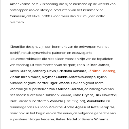
Amerikaanse bereik is zodanig dat bijna niemand op de wereld kan
ontsnappen aan de lifestyle-producten van het kernmerk of
Converse
, dat Nike in 2003 voor meer dan 300 miljoen dollar
overnam.
Kleurrijke designs zijn een kenmerk van de ontwerpen van het
bedrijf, net als dynamische patronen en extravagante
kleurencombinaties die niet alleen voorzien zijn van de topatleten
van vandaag uit vele facetten van de sport, zoals
LeBron James
,
Kevin Durant
,
Anthony Davis
,
Cristiano Ronaldo
,
Jérôme Boateng
,
Zlatan Ibrahimovic
,
Neymar
Giannis Antetokounmpo
, Kylian
Mbappé of golfsuperster
Tiger Woods
. Ook een groot aantal
voormalige supersterren zoals
Michael Jordan
, de naamgever van
het meest succesvolle submerk
Jordan
,
Kobe Bryant
,
Dirk Nowitzki
,
Braziliaanse supersterren
Ronaldo
(The Original),
Ronaldinho
en
tennislegendes als
John McEnroe
,
Andre Agassi
of
Pete Sampras
,
maar ook, in het begin van de 21e eeuw, de volgende generatie van
supersterren
Roger Federer
,
Rafael Nadal
of
Serena Williams
.