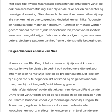
Met dezelfde kwaliteitsaanspraak benaderen de ontwerpers van Nike
ook hun accessoireafdeling. Hier blijven de
Nike brillen
niet achter bij
hun eigen bewering. Nike dames brillen en Nike heren brillen zijn op
alle vlakken net zo overtuigend als kinderbrillen van Nike. Robuuste
en hoogwaardige materialen (titanium, kunststof of metaal) worden
gecombineerd met verfijnde veerscharnieren, zodat vooral sporters
waar voor hun geld krijgen. Want
verende pootjes
zorgen voor een
betere, stevigere pasvorm van het frame tijdens snelle bewegingen.
De geschiedenis en visie van Nike
.
Nike-oprichter Phil Knight hat zich waarschijnlijk nooit kunnen
voorstellen welke plaats zijn bedrijf ooit op het wereldtoneel zou
innemen toen hij met
zijn idee
op de proppen kwam. Dat idee om
zijn eigen merk te beginnen, dat ontstond bij de gepassioneerde
maar, naar hij zelf toegeeft, "middelmatig goede
middenafstandsloper" op de atletiekbaan van Hayward Field van de
Universiteit van Oregon, kreeg eerst gestalte in de collegezalen van
de Stanford Business School. Zijn toenmalige coach bij Oregon,
Bill
Bowerman
, legde er de basis voor door met professionele
loopschoenen voor zijn atleten te knutselen en vrijwel van de ene