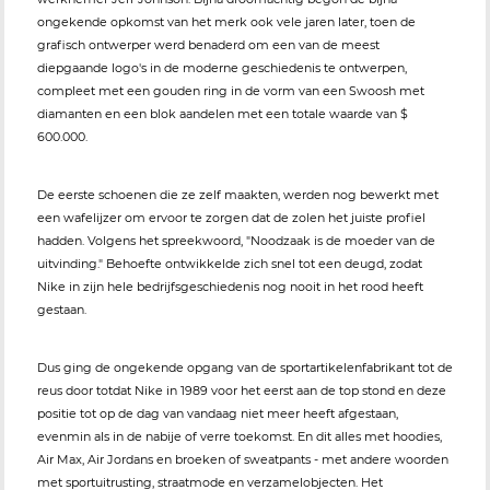
ongekende opkomst van het merk ook vele jaren later, toen de
grafisch ontwerper werd benaderd om een van de meest
diepgaande logo's in de moderne geschiedenis te ontwerpen,
compleet met een gouden ring in de vorm van een Swoosh met
diamanten en een blok aandelen met een totale waarde van $
600.000.
De eerste schoenen die ze zelf maakten, werden nog bewerkt met
een wafelijzer om ervoor te zorgen dat de zolen het juiste profiel
hadden. Volgens het spreekwoord, "Noodzaak is de moeder van de
uitvinding." Behoefte ontwikkelde zich snel tot een deugd, zodat
Nike in zijn hele bedrijfsgeschiedenis nog nooit in het rood heeft
gestaan.
Dus ging de ongekende opgang van de sportartikelenfabrikant tot de
reus door totdat Nike in 1989 voor het eerst aan de top stond en deze
positie tot op de dag van vandaag niet meer heeft afgestaan,
evenmin als in de nabije of verre toekomst. En dit alles met hoodies,
Air Max, Air Jordans en broeken of sweatpants - met andere woorden
met sportuitrusting, straatmode en verzamelobjecten. Het