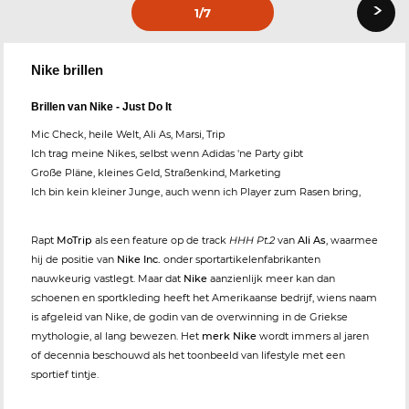
›
1
/7
Nike brillen
Brillen van Nike - Just Do It
Mic Check, heile Welt, Ali As, Marsi, Trip
Ich trag meine Nikes, selbst wenn Adidas 'ne Party gibt
Große Pläne, kleines Geld, Straßenkind, Marketing
Ich bin kein kleiner Junge, auch wenn ich Player zum Rasen bring,
Rapt
MoTrip
als een feature op de track
HHH Pt.2
van
Ali As
, waarmee
hij de positie van
Nike Inc.
onder sportartikelenfabrikanten
nauwkeurig vastlegt. Maar dat
Nike
aanzienlijk meer kan dan
schoenen en sportkleding heeft het Amerikaanse bedrijf, wiens naam
is afgeleid van Nike, de godin van de overwinning in de Griekse
mythologie, al lang bewezen. Het
merk Nike
wordt immers al jaren
of decennia beschouwd als het toonbeeld van lifestyle met een
sportief tintje.