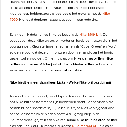
spannend contrast tussen traditionele stijl en speels design. U kunt het
beste accenten leggen met Nike leesbrillen als de pootjes een
kleurverloop hebben, zoals bijvoorbeeld het geval is met de
Nike
7090
. Hier gaat donkergrijs zachtjes over in een rode tint.
Een kleurrijk detail uit de Nike-collectie is de
Nike 5509-bril
. De
pootjes van deze Nike unisex bril vertonen harde contrasten die in het
oog springen. Kleurstellingen met namen als "Cyber Green" en "Volt"
zorgen ervoor dat deze brilmonturen door niemand over het hoofd
gezien zullen worden. Of het nu gaat om
Nike damesbrillen, Nike
brillen voor heren of Nike juniorbrillen / kinderbrillen
, je look krijgt
zeker een sportief tintje met
een bril van Nike
.
Nike biedt je meer dan alleen kicks - Welke Nike bril past bij mij
.
Als u zich sportief kleedt, moet bijna elk model bij uw outfit passen. In
ons Nike brillenassortiment zijn honderden monturen te vinden die
passen bij een sportieve stijl. Qua kleur is bijna alles verkrijgbaar wat
het brillenspectrum te bieden heeft. Als u graag diep in de
kleurenemmer grijpt, bieden verschillende
Nike multicolored brillen
zich aan. Een kleurrijk voorbeeld is deze
Nike metaal bril
, die color