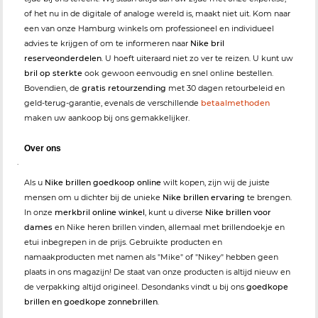
of het nu in de digitale of analoge wereld is, maakt niet uit. Kom naar
een van onze Hamburg winkels om professioneel en individueel
advies te krijgen of om te informeren naar
Nike bril
reserveonderdelen
. U hoeft uiteraard niet zo ver te reizen. U kunt uw
bril op sterkte
ook gewoon eenvoudig en snel online bestellen.
Bovendien, de
gratis retourzending
met 30 dagen retourbeleid en
geld-terug-garantie, evenals de verschillende
betaalmethoden
maken uw aankoop bij ons gemakkelijker.
Over ons
.
Als u
Nike brillen goedkoop online
wilt kopen, zijn wij de juiste
mensen om u dichter bij de unieke
Nike brillen ervaring
te brengen.
In onze
merkbril online winkel
, kunt u diverse
Nike brillen voor
dames
en Nike heren brillen vinden, allemaal met brillendoekje en
etui inbegrepen in de prijs. Gebruikte producten en
namaakproducten met namen als "Mike" of "Nikey" hebben geen
plaats in ons magazijn! De staat van onze producten is altijd nieuw en
de verpakking altijd origineel. Desondanks vindt u bij ons
goedkope
brillen en goedkope zonnebrillen
.