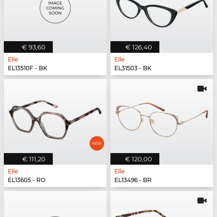
€ 93,60
€ 126,40
Elle
Elle
EL13510F - BK
EL31503 - BK
€ 111,20
€ 120,00
Elle
Elle
EL13605 - RO
EL13496 - BR