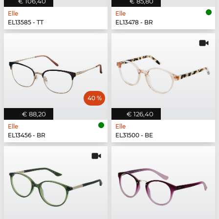
€ 106,40
€ 85,80
Elle
Elle
EL13585 - TT
EL13478 - BR
40 %
€ 88,20
€ 126,40
Elle
Elle
EL13456 - BR
EL31500 - BE