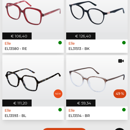
€ 106,40
€ 126,40
Elle
Elle
EL13580 - RE
EL31513 - BK
49 %
€ 111,20
€ 59,34
Elle
Elle
EL13593 - BL
EL13514 - BR