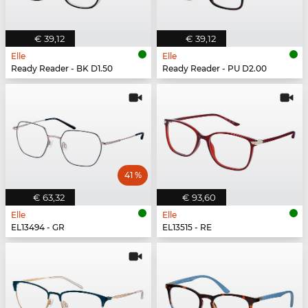
€ 39,12
€ 39,12
Elle
Elle
Ready Reader - BK D1.50
Ready Reader - PU D2.00
41 %
€ 63,32
€ 93,60
Elle
Elle
EL13494 - GR
EL13515 - RE