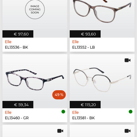
€ 97,60
€ 93,60
Elle
Elle
EL13536 - BK
EL13552 - LB
49 %
€ 59,34
€ 115,20
Elle
Elle
EL13460 - GR
EL13581 - BK