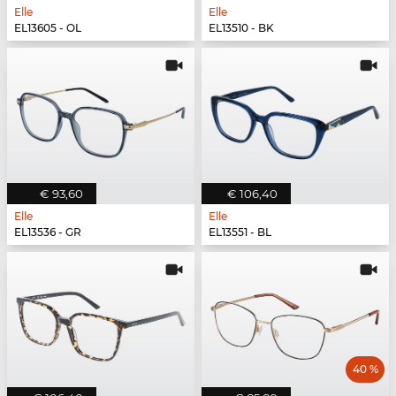
Elle
Elle
EL13605 - OL
EL13510 - BK
€ 93,60
€ 106,40
Elle
Elle
EL13536 - GR
EL13551 - BL
40 %