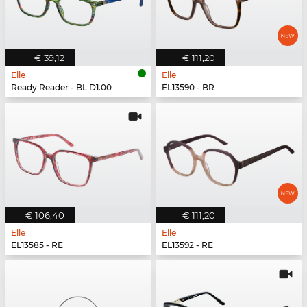
€ 39,12
€ 111,20
Elle
Elle
Ready Reader - BL D1.00
EL13590 - BR
€ 106,40
€ 111,20
Elle
Elle
EL13585 - RE
EL13592 - RE