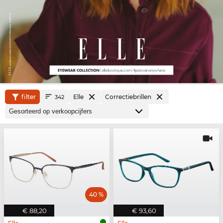
filter
Elle
Correctiebrillen
342
40 %
€ 88,20
€ 93,60