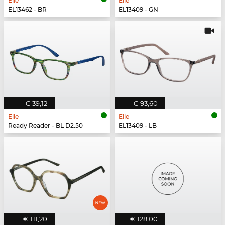
Elle
Elle
EL13462 - BR
EL13409 - GN
€ 39,12
€ 93,60
Elle
Elle
Ready Reader - BL D2.50
EL13409 - LB
€ 111,20
€ 128,00