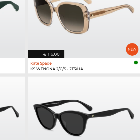
€ 116,00
Kate Spade
KS WENONA 2/G/S - 2T3/HA