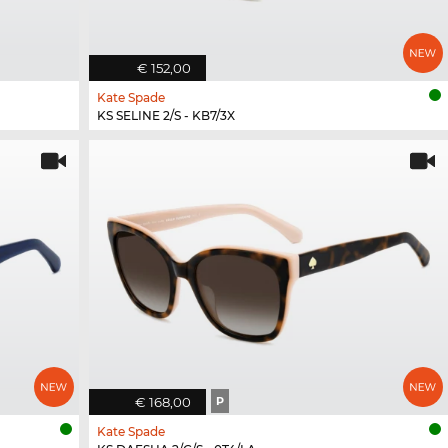
€ 152,00
Kate Spade
KS SELINE 2/S - KB7/3X
€ 168,00
P
Kate Spade