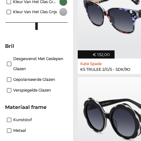
Kleur Van Het Glas Groen
Kleur Van Het Glas Grijs
Bril
€ 152,00
Desgewenst Met Geslepen
Kate Spade
Glazen
KS TRULEE 2/G/S - SDK/9O
Gepolariseerde Glazen
Verspiegelde Glazen
Materiaal frame
Kunststof
Metaal