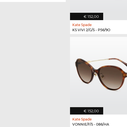
€ 152,00
Kate Spade
KS VIVI 2/G/S - P56/9O
€ 152,00
Kate Spade
VONNIE/F/S - 086/HA