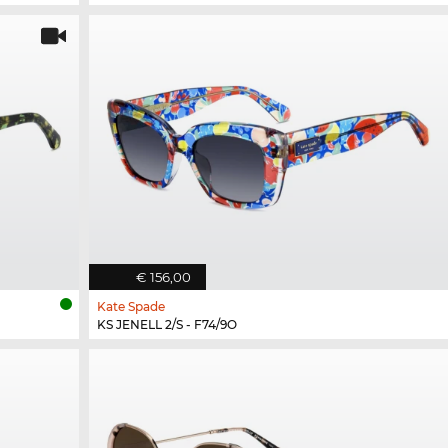
€ 156,00
Kate Spade
KS JENELL 2/S - F74/9O