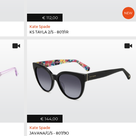
€ 112,00
Kate Spade
KS TAYLA 2/S - 807/IR
€ 144,00
Kate Spade
JAVANA/G/S - 807/9O