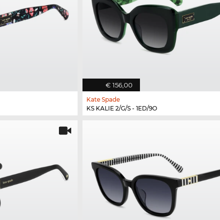
€ 156,00
Kate Spade
KS KALIE 2/G/S - 1ED/9O