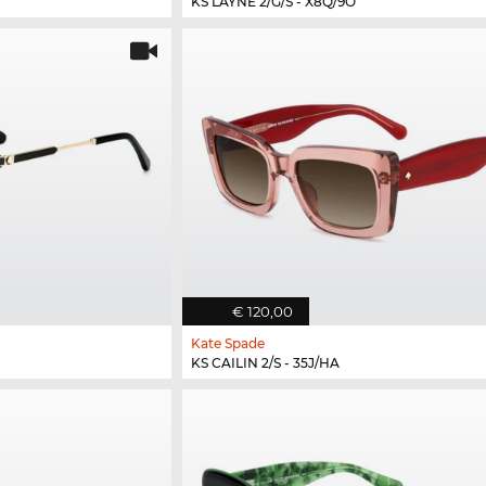
KS LAYNE 2/G/S - X8Q/9O
€ 120,00
Kate Spade
KS CAILIN 2/S - 35J/HA