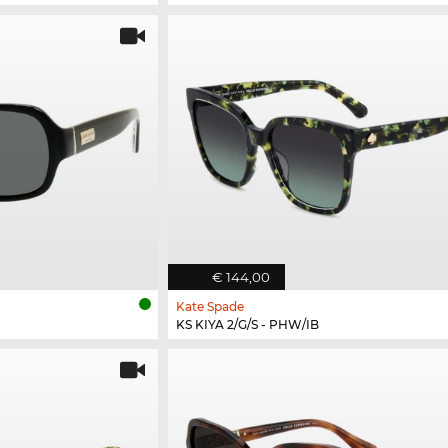
€ 144,00
Kate Spade
KS KIYA 2/G/S - PHW/IB