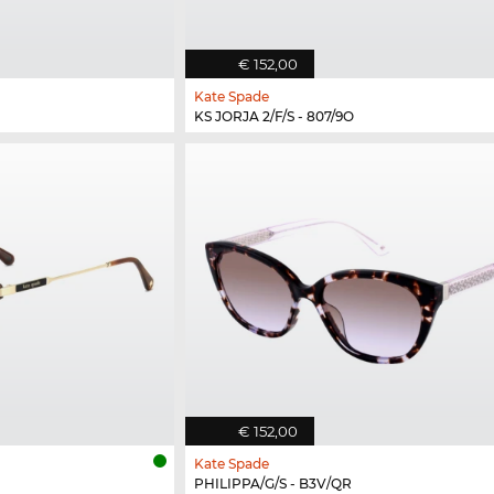
€ 152,00
Kate Spade
KS JORJA 2/F/S - 807/9O
€ 152,00
Kate Spade
PHILIPPA/G/S - B3V/QR