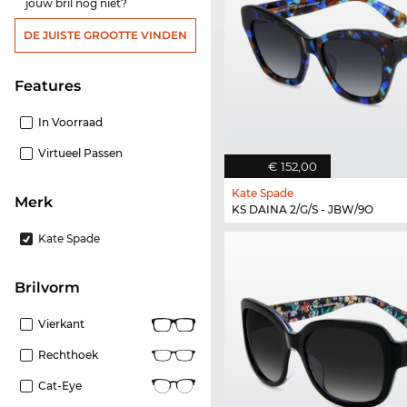
jouw bril nog niet?
DE JUISTE GROOTTE VINDEN
features
In Voorraad
Virtueel Passen
€ 152,00
Kate Spade
Merk
KS DAINA 2/G/S - JBW/9O
Kate Spade
Brilvorm
Vierkant
Rechthoek
Cat-Eye