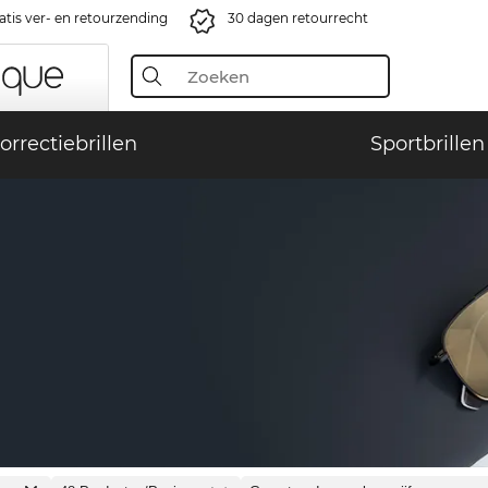
atis ver- en retourzending
30 dagen retourrecht
orrectiebrillen
Sportbrillen
N