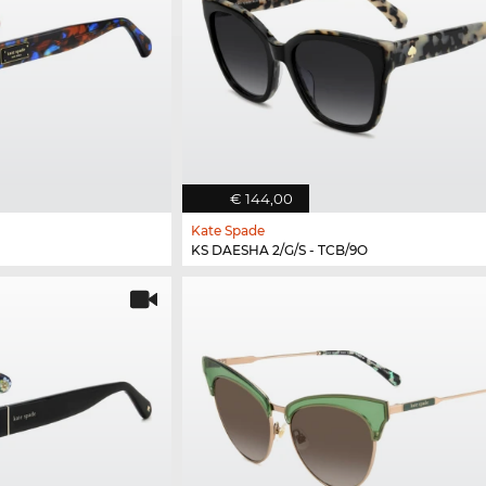
€ 144,00
Kate Spade
KS DAESHA 2/G/S - TCB/9O