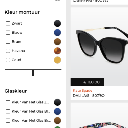
CAMRYN/S - 807/WJ
Kleur montuur
Zwart
Blauw
Bruin
Havana
Goud
€ 160,00
Kate Spade
Glaskleur
DALILA/S - 807/9O
Kleur Van Het Glas Zwart
Kleur Van Het Glas Blauw
Kleur Van Het Glas Bruin