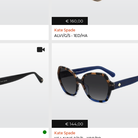
€ 160,00
Kate Spade
ALVI/G/S - 1ED/HA
€ 144,00
Kate Spade