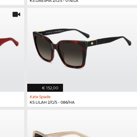
KS DAESHA 2/G/S - 0T4/LA
€ 152,00
Kate Spade
KS LILAH 2/G/S - 086/HA