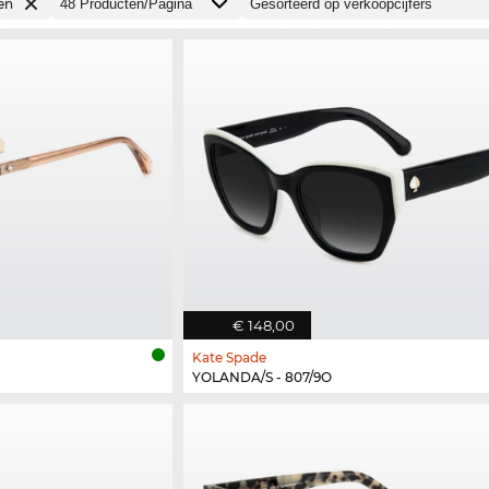
en
€ 148,00
Kate Spade
YOLANDA/S - 807/9O