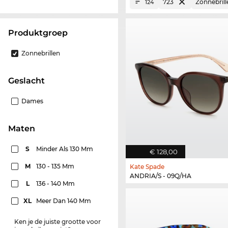
723
Zonnebrill
124
Produktgroep
Zonnebrillen
Geslacht
Dames
Maten
S
Minder Als 130 Mm
€ 128,00
M
130 - 135 Mm
Kate Spade
ANDRIA/S - 09Q/HA
L
136 - 140 Mm
XL
Meer Dan 140 Mm
Ken je de juiste grootte voor