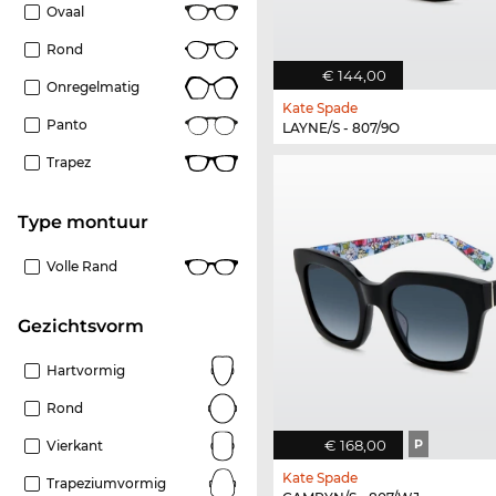
Ovaal
Rond
€ 144,00
Onregelmatig
Kate Spade
Panto
LAYNE/S - 807/9O
Trapez
Type montuur
Volle Rand
Gezichtsvorm
Hartvormig
Rond
€ 168,00
P
Vierkant
Kate Spade
Trapeziumvormig