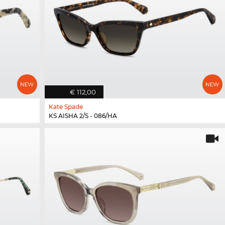
€ 112,00
Kate Spade
KS AISHA 2/S - 086/HA