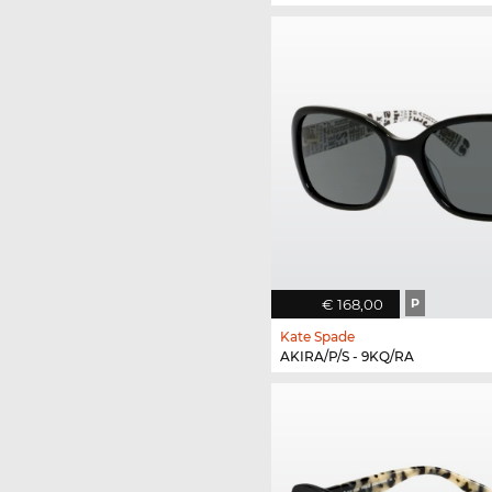
€ 168,00
P
Kate Spade
AKIRA/P/S - 9KQ/RA