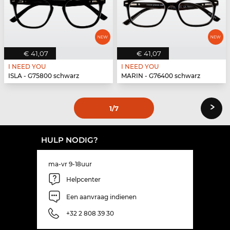
€ 41,07
€ 41,07
I NEED YOU
I NEED YOU
ISLA - G75800 schwarz
MARIN - G76400 schwarz
›
1
/7
HULP NODIG?
ma-vr 9-18uur
Helpcenter
Een aanvraag indienen
+32 2 808 39 30