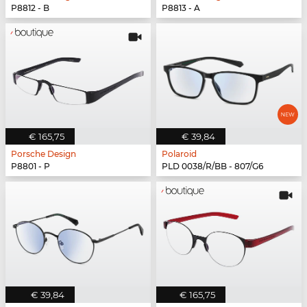
P8812 - B
P8813 - A
€ 165,75
€ 39,84
Porsche Design
Polaroid
P8801 - P
PLD 0038/R/BB - 807/G6
€ 39,84
€ 165,75