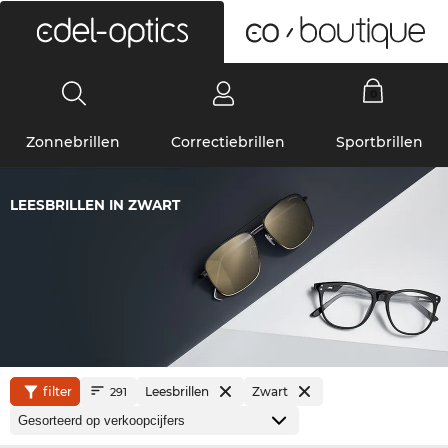
0
Zonnebrillen
Correctiebrillen
Sportbrillen
LEESBRILLEN IN ZWART
filter
Leesbrillen
Zwart
291