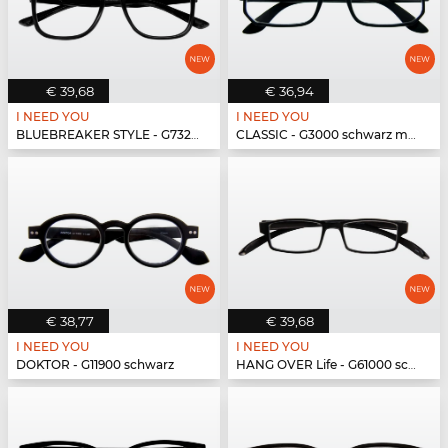
€ 39,68
€ 36,94
I NEED YOU
I NEED YOU
BLUEBREAKER STYLE - G73200 schwarz
CLASSIC - G3000 schwarz matt
€ 38,77
€ 39,68
I NEED YOU
I NEED YOU
DOKTOR - G11900 schwarz
HANG OVER Life - G61000 schwarz