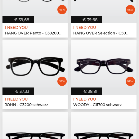
€ 39,68
€ 39,68
I NEED YOU
I NEED YOU
HANG OVER Panto - G59200 schwarz
HANG OVER Selection - G50900 schwarz
€ 37,33
€ 38,81
I NEED YOU
I NEED YOU
JOHN - G3200 schwarz
WOODY - G11700 schwarz