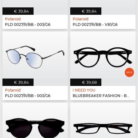
€ 39,84
€ 39,84
Polaroid
Polaroid
PLD 0027/R/BB - 003/G6
PLD 0027/R/BB - V81/G6
€ 39,84
€ 39,68
Polaroid
I NEED YOU
PLD 0027/R/BB - 003/G6
BLUEBREAKER FASHION - BLUEBR Fashion G79400 s...