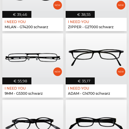
€ 39,46
€ 38,55
I NEED YOU
I NEED YOU
MILAN - G74200 schwarz
ZIPPER - G27000 schwarz
€ 55,98
€ 35,17
I NEED YOU
I NEED YOU
9MM - G5300 schwarz
ADAM - G14700 schwarz