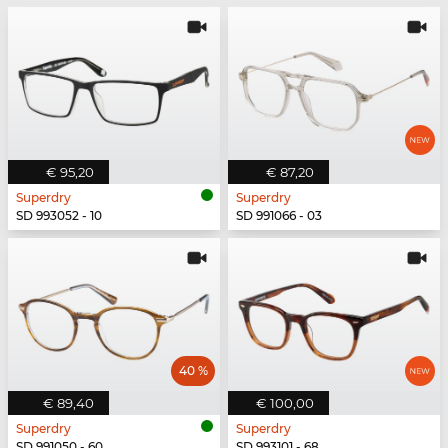
€ 95,20
€ 87,20
Superdry
Superdry
SD 993052 - 10
SD 991066 - 03
40 %
€ 89,40
€ 100,00
Superdry
Superdry
SD 991050 - 60
SD 993101 - 68