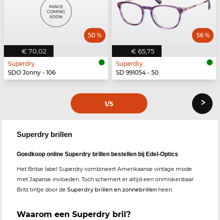
50 %
56 %
€ 70,02
€ 65,75
Superdry
Superdry
SDO Jonny - 106
SD 991054 - 50
›
1
/5
Superdry brillen
Goedkoop online Superdry brillen bestellen bij Edel-Optics
Het Britse label Superdry combineert Amerikaanse vintage mode
met Japanse invloeden. Toch schemert er altijd een onmiskenbaar
Brits tintje door de
Superdry brillen en zonnebrillen
heen.
Waarom een Superdry bril?