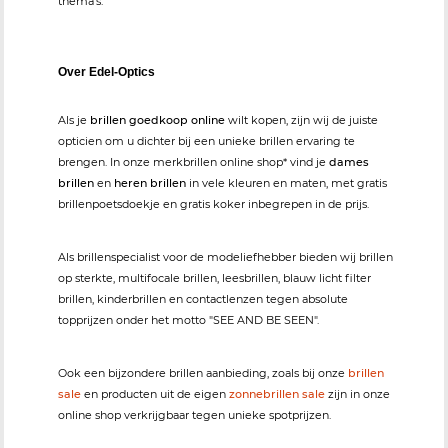
thema's.
Over Edel-Optics
Als je
brillen goedkoop online
wilt kopen, zijn wij de juiste
opticien om u dichter bij een unieke brillen ervaring te
brengen. In onze merkbrillen online shop* vind je
dames
brillen
en
heren brillen
in vele kleuren en maten, met gratis
brillenpoetsdoekje en gratis koker inbegrepen in de prijs.
Als brillenspecialist voor de modeliefhebber bieden wij brillen
op sterkte, multifocale brillen, leesbrillen, blauw licht filter
brillen, kinderbrillen en contactlenzen tegen absolute
topprijzen onder het motto "SEE AND BE SEEN".
Ook een bijzondere brillen aanbieding, zoals bij onze
brillen
sale
en producten uit de eigen
zonnebrillen sale
zijn in onze
online shop verkrijgbaar tegen unieke spotprijzen.