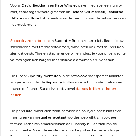
Vooral
David Beckham
en
Kate Winslet
gaven het label een jump-
start, zodat tegenwoordig sterren als
Helena Christensen
,
Leonardo
DiCaprio
of
Pixie Lott
steeds weer te zien zijn met de ontwerpen van
het modemerk.
Superdry zonnebrillen
en
Superdry Brillen
zetten niet alleen nieuwe
standaarden met trendy ontwerpen, maar laten ook met stijlbreuken
zien dat de stoffige en stagnerende brillenindustrie voor onverwachte
verrassingen kan zorgen met nieuwe elementen en invloeden.
De urban
Superdry monturen
in de
retrolook
met sportief karakter,
zorgen ervoor dat de
Superdry brillen
elke outfit zonder mitsen en
maren opfleuren. Superdry biedt zowel
dames brillen
als
heren
brillen
.
De gebruikte materialen zoals bamboe en hout, die naast klassieke
monturen van
metaal
en
acetaat
worden gebruikt, zijn ook een
feature. Technisch onderscheiden de Superdry brillen zich van de
concurrentie. Naast de eersteklas afwerking staat het zevendelige