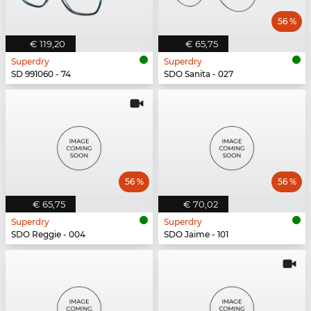
56 %
€ 119,20
€ 65,75
Superdry
Superdry
SD 991060 - 74
SDO Sanita - 027
56 %
56 %
€ 65,75
€ 70,02
Superdry
Superdry
SDO Reggie - 004
SDO Jaime - 101