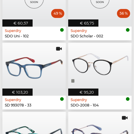
49 %
56 %
€ 60,57
€ 65,75
Superdry
Superdry
SDO Uni - 102
SDO Scholar - 002
€ 103,20
€ 95,20
Superdry
Superdry
SD 993078 - 33
SDO-2008 - 104