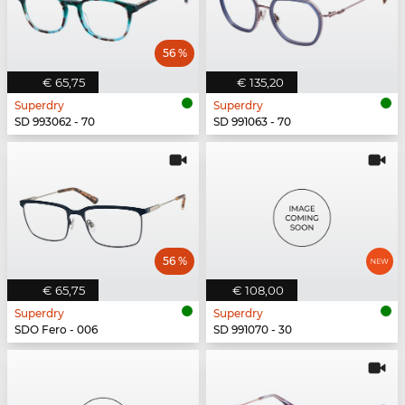
56 %
€ 65,75
€ 135,20
Superdry
Superdry
SD 993062 - 70
SD 991063 - 70
56 %
€ 65,75
€ 108,00
Superdry
Superdry
SDO Fero - 006
SD 991070 - 30