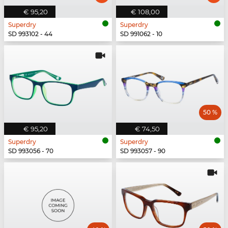
€ 95,20
€ 108,00
Superdry
Superdry
SD 993102 - 44
SD 991062 - 10
50 %
€ 95,20
€ 74,50
Superdry
Superdry
SD 993056 - 70
SD 993057 - 90