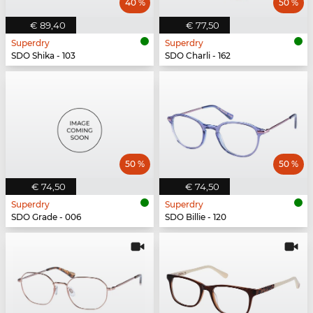
40 %
50 %
€ 89,40
€ 77,50
Superdry
Superdry
SDO Shika - 103
SDO Charli - 162
50 %
50 %
€ 74,50
€ 74,50
Superdry
Superdry
SDO Grade - 006
SDO Billie - 120