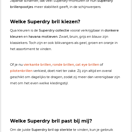
Japanse scharnier, dat veel Superdry-monturen of hun
Superdry
brillenpootjes
meer stabiliteit geeft, in de schijnwerpers.
Welke Superdry bril kiezen?
Qua kleuren is de
Superdry collectie
vooral verkrijgbaar in
donkere
kleuren
en
havana motieven
. Zwart, bruin, grijs en blauw zijn
klassiekers. Toch zijn er ook blikvangers als geel, groen en oranje in
het assortiment te vinden.
Of je nu
vierkante brillen
,
ronde brillen
,
cat eye brillen
of
pilotenbrillen
verkiest, doet niet ter zake. Zij zijn altijd en overal
geschikt om dagelijks te dragen, zodat zij meer dan verenigbaar zijn
met om het even welke kledingstijl.
Welke Superdry bril past bij mij?
Om de juiste
Superdry bril op sterkte
te vinden, kun je gebruik