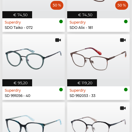
50 %
50 %
€ 74,50
€ 74,50
Superdry
Superdry
SDO Taiko - 072
SDO Alix - 181
€ 95,20
€ 119,20
Superdry
Superdry
SD 991056 - 40
SD 992053 - 33