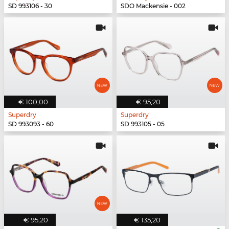
SD 993106 - 30
SDO Mackensie - 002
€ 100,00
€ 95,20
Superdry
Superdry
SD 993093 - 60
SD 993105 - 05
€ 95,20
€ 135,20