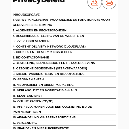
INHOUDSOPGAVE
1. VERWERKINGSVERANTWOORDELIJKE EN FUNCTIONARIS VOOR
GEGEVENSBESCHERMING
2. ALGEMEEN EN RECHTSGRONDEN
3. BESCHIKBAARSTELLING VAN DE WEBSITE EN
SERVERLOGBESTANDEN
4. CONTENT DELIVERY NETWORK (CLOUDFLARE)
5. COOKIES EN TOESTEMMINGSBEHEER
6. BIJ CONTACTOPNAME
7. BESTELLING, KLANTACCOUNT EN BETAALGEGEVENS
8. GEZONDHEIDSGEGEVENS (STERKTEWAARDEN)
9. KREDIETWAARDIGHEIDS- EN RISICOTOETSING
10. ABONNEMENTEN
11. NIEUWSBRIEF EN DIRECT MARKETING
12. VERLANGLIJST EN NOTIFICATIE-E-MAILS
13. KLANTENDIENST
14. ONLINE PASSEN (2D/3D)
15. AFSPRAAK MAKEN VOOR EEN OOGMETING BIJ DE
PARTNEROPTICIEN
16. AFHANDELING VIA PARTNEROPTICIENS
17. VERZENDING
18. FRAUDE- EN MISBRUIKPREVENTIE