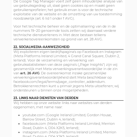
De Google Tag Manager voert zelf geen inhoudelijke analyse van
uw gebruiksgedrag uit, slaat geen cookies op en maakt geen
gebruikersprofielen; het gebruik ervan is voor de technische
exploitatie van de website en de omzetting van uw toestemming
noodzakelijk (art. 6 lid 1 onder f AVG).
Voor het technische beheer en de optimalisering van de in de
nummers 19–20 genoemde tools zetten wij daarnaast verdere
technische dienstverleners in. Met deze bestaan telkens
verwerkersovereenkomsten op grond van art. 28 AVG.
22. SOCIALMEDIA-AANWEZIGHEID
Wij exploiteren eigen bedrijfspagina's op Facebook en Instagram
(Meta Platforms Ireland Limited, 4 Grand Canal Square, Dublin 2,
Ierland). Voor de verzameling en verwerking van
gebruiksstatistieken van deze pagina's („Page Insights") zijn wij
gezamenlijk met Meta verwerkingsverantwoordelijke in de zin
van
art. 26 AVG
. De overeenkomst inzake gezamenlijke
verwerkingsverantwoordelijkheid stelt Meta beschikbaar op
facebook.com/legal/terms/page_controller_addendum.
Betrokkenenrechten kunt u primair jegens Meta uitoefenen; wij
ondersteunen u binnen onze mogelijkheden.
23. LINKS NAAR DIENSTEN VAN DERDEN
Wij hebben op onze website links naar websites van derden
opgenomen, met name naar:
youtube.com (Google Ireland Limited, Gordon House,
Barrow Street, Dublin 4, Ierland);
facebook.com (Meta Platforms Ireland Limited, Merrion
Road, Dublin 4, D04 X2K5, Ierland);
instagram.com (Meta Platforms Ireland Limited, Merrion
Road, Dublin 4, D04 X2K5, Ierland);