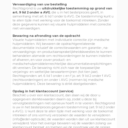
Vervaardiging van uw bestelling
Rechtsgrond is uw
uitdrukkelijke toestemming op grond van
art. 9 lid 2 onder a AVG
, die u in het bestelproces geeft, in
samenhang met art. 6 lid 1 onder b AVG. De toestemming kunt u
te allen tijde met werking voor de toekomst intrekken. Zonder
deze gegevens kunnen wij visuele hulpmiddelen met correctie
niet vervaardigen.
Bewaring na afronding van de opdracht
Visuele hulpmiddelen met individuele correctie zijn medische
hulpmiddelen. Wij bewaren de opdrachtgerelateerde
documentatie inclusief de correctiewaarden om garantie-, na-
vervaardigings- en productaansprakelijkheidskwesties te kunnen
behandelen alsmede om rechtsvorderingen te kunnen instellen
of afweren, en voor zover product- en
medischehulpmiddelenrechtelijke documentatieverplichtingen
dit vereisen. De bewaring richt zich naar de toepasselijke
verjarings- en wettelijke bewaartermijnen (tot tien jaar).
Rechtsgronden: art. 6 lid 1 onder c en f jo. art. 9 lid 2 onder f AVG
(rechtsvorderingen) en onder i AVG (normen bij medische
hulpmiddelen). Deze bewaring is strikt doelgebonden.
Opslag in het klantaccount (service)
Beschikt u over een klantaccount, dan slaan wij de door u
opgegeven sterktewaarden daarin op, zodat u deze bij
vervolgbestellingen niet opnieuw hoeft in te voeren. Rechtsgrond
is uw in het bestelproces gegeven toestemming (art. 9 lid 2 onder
a AVG). U kunt deze te allen tijde met werking voor de toekomst
intrekken of ons vormvrij verzoeken de waarden te verwijderen
(info@edel-optics.de); de waarden worden dan uit uw klantaccount
verwijderd. Voor het overige bewaren wij de waarden zolang uw
klantaccount bestaat, en toetsen wij de noodzaak van de opslag