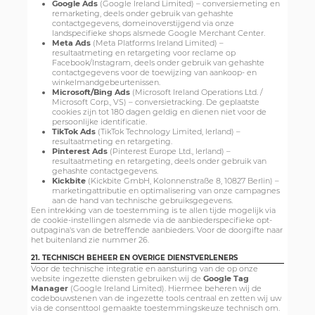
Google Ads
(Google Ireland Limited) – conversiemeting en
remarketing, deels onder gebruik van gehashte
contactgegevens, domeinoverstijgend via onze
landspecifieke shops alsmede Google Merchant Center.
Meta Ads
(Meta Platforms Ireland Limited) –
resultaatmeting en retargeting voor reclame op
Facebook/Instagram, deels onder gebruik van gehashte
contactgegevens voor de toewijzing van aankoop- en
winkelmandgebeurtenissen.
Microsoft/Bing Ads
(Microsoft Ireland Operations Ltd. /
Microsoft Corp., VS) – conversietracking. De geplaatste
cookies zijn tot 180 dagen geldig en dienen niet voor de
persoonlijke identificatie.
TikTok Ads
(TikTok Technology Limited, Ierland) –
resultaatmeting en retargeting.
Pinterest Ads
(Pinterest Europe Ltd., Ierland) –
resultaatmeting en retargeting, deels onder gebruik van
gehashte contactgegevens.
Kickbite
(Kickbite GmbH, Kolonnenstraße 8, 10827 Berlin) –
marketingattributie en optimalisering van onze campagnes
aan de hand van technische gebruiksgegevens.
Een intrekking van de toestemming is te allen tijde mogelijk via
de cookie-instellingen alsmede via de aanbiederspecifieke opt-
outpagina's van de betreffende aanbieders. Voor de doorgifte naar
het buitenland zie nummer 26.
21. TECHNISCH BEHEER EN OVERIGE DIENSTVERLENERS
Voor de technische integratie en aansturing van de op onze
website ingezette diensten gebruiken wij de
Google Tag
Manager
(Google Ireland Limited). Hiermee beheren wij de
codebouwstenen van de ingezette tools centraal en zetten wij uw
via de consenttool gemaakte toestemmingskeuze technisch om.