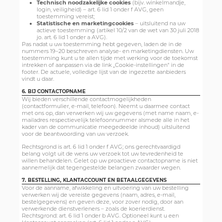
Technisch noodzakelijke cookies
(bijv. winkelmandje,
login, veiligheid) – art. 6 lid 1 onder f AVG, geen
toestemming vereist;
Statistische en marketingcookies
– uitsluitend na uw
actieve toestemming (artikel 10/2 van de wet van 30 juli 2018
jo. art. 6 lid 1 onder a AVG).
Pas nadat u uw toestemming hebt gegeven, laden de in de
nummers 19–20 beschreven analyse- en marketingdiensten. Uw
toestemming kunt u te allen tijde met werking voor de toekomst
intrekken of aanpassen via de link „Cookie-instellingen" in de
footer. De actuele, volledige lijst van de ingezette aanbieders
vindt u daar.
6. BIJ CONTACTOPNAME
Wij bieden verschillende contactmogelijkheden
(contactformulier, e-mail, telefoon). Neemt u daarmee contact
met ons op, dan verwerken wij uw gegevens (met name naam, e-
mailadres respectievelijk telefoonnummer alsmede alle in het
kader van de communicatie meegedeelde inhoud) uitsluitend
voor de beantwoording van uw verzoek.
Rechtsgrond is art. 6 lid 1 onder f AVG; ons gerechtvaardigd
belang volgt uit de wens uw verzoek tot uw tevredenheid te
willen behandelen. Gelet op uw proactieve contactopname is niet
aannemelijk dat tegengestelde belangen zwaarder wegen.
7. BESTELLING, KLANTACCOUNT EN BETAALGEGEVENS
Voor de aanname, afwikkeling en uitvoering van uw bestelling
verwerken wij de vereiste gegevens (naam, adres, e-mail,
bestelgegevens) en geven deze, voor zover nodig, door aan
verwerkende dienstverleners – zoals de koerierdienst.
Rechtsgrond: art. 6 lid 1 onder b AVG. Optioneel kunt u een