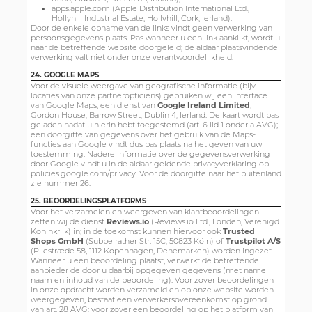
apps.apple.com (Apple Distribution International Ltd.,
Hollyhill Industrial Estate, Hollyhill, Cork, Ierland).
Door de enkele opname van de links vindt geen verwerking van
persoonsgegevens plaats. Pas wanneer u een link aanklikt, wordt u
naar de betreffende website doorgeleid; de aldaar plaatsvindende
verwerking valt niet onder onze verantwoordelijkheid.
24. GOOGLE MAPS
Voor de visuele weergave van geografische informatie (bijv.
locaties van onze partneropticiens) gebruiken wij een interface
van Google Maps, een dienst van
Google Ireland Limited
,
Gordon House, Barrow Street, Dublin 4, Ierland. De kaart wordt pas
geladen nadat u hierin hebt toegestemd (art. 6 lid 1 onder a AVG);
een doorgifte van gegevens over het gebruik van de Maps-
functies aan Google vindt dus pas plaats na het geven van uw
toestemming. Nadere informatie over de gegevensverwerking
door Google vindt u in de aldaar geldende privacyverklaring op
policies.google.com/privacy. Voor de doorgifte naar het buitenland
zie nummer 26.
25. BEOORDELINGSPLATFORMS
Voor het verzamelen en weergeven van klantbeoordelingen
zetten wij de dienst
Reviews.io
(Reviews.io Ltd., Londen, Verenigd
Koninkrijk) in; in de toekomst kunnen hiervoor ook
Trusted
Shops GmbH
(Subbelrather Str. 15C, 50823 Köln) of
Trustpilot A/S
(Pilestræde 58, 1112 Kopenhagen, Denemarken) worden ingezet.
Wanneer u een beoordeling plaatst, verwerkt de betreffende
aanbieder de door u daarbij opgegeven gegevens (met name
naam en inhoud van de beoordeling). Voor zover beoordelingen
in onze opdracht worden verzameld en op onze website worden
weergegeven, bestaat een verwerkersovereenkomst op grond
van art. 28 AVG; voor zover een beoordeling op het platform van