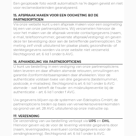
Een geüploade foto wordt automatisch na 14 dagen gewist en niet
voor reclamedoeleinden geanalyseerd.
15. AFSPRAAK MAKEN VOOR EEN OOGMETING BIJ DE
PARTNEROPTICIEN
Via onze website kunt u een afspraak maken voor een oogmeting
bij een van onze partneropticiens. Wij verzamelen hiervoor de
voor het maken van de afspraak vereiste contactgegevens (naam,
e-mail, telefoonnummer, gewenste afspraak/vestiging) en geven
deze ter bevestiging door aan de betreffende partneropticien. De
meting zelf vindt uitsluitend ter plaatse plaats; gezondheids- of
sterktegegevens worden via onze website niet verzameld.
Rechtsgrond: art. 6 lid 1 onder b AVG.
16. AFHANDELING VIA PARTNEROPTICIENS
U kunt uw bestelling in een vestiging van onze partneropticiens
laten leveren en daar afhalen alsmede retouren, omruilingen en
garantie-/conformiteitsaanspraken daar afwikkelen. Voor de
authenticatie volstaan twee van drie gegevens (bestelnummer,
postcode, e-mailadres). Rechtsgrond is art. 6 lid 1 onder b AVG
alsmede – wat betreft de fraude- en misbruikpreventie bij de
authenticatie – art. 6 lid 1 onder f AVG.
Uw gegevens blijven op de systemen van Edeloptics GmbH; de
partneropticiens treden op basis van verwerkersovereenkomsten
op grond van art. 28 AVG uitsluitend op onze instructie op.
17. VERZENDING
De verzending van uw bestelling verloopt via
UPS
en
DHL
.
Hiervoor geven wij de voor de levering vereiste gegevens door
(naam, leveringsadres, eventueel contactgegevens voor de
zendingtracering). Rechtsgrond: art. 6 lid 1 onder b AVG.