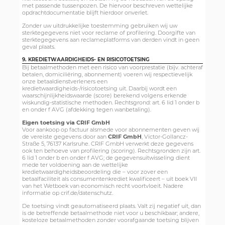
met passende tussenpozen. De hiervoor beschreven wettelijke
opdrachtdocumentatie blijft hierdoor onverlet.
Zonder uw uitdrukkelijke toestemming gebruiken wij uw
sterktegegevens niet voor reclame of profilering. Doorgifte van
sterktegegevens aan reclameplatforms van derden vindt in geen
geval plaats.
9. KREDIETWAARDIGHEIDS- EN RISICOTOETSING
Bij betaalmethoden met een risico van voorprestatie (bijv. achteraf
betalen, domiciliëring, abonnement) voeren wij respectievelijk
onze betaaldienstverleners een
kredietwaardigheids-/risicotoetsing uit. Daarbij wordt een
waarschijnlijkheidswaarde (score) berekend volgens erkende
wiskundig-statistische methoden. Rechtsgrond: art. 6 lid 1 onder b
en onder f AVG (afdekking tegen wanbetaling).
Eigen toetsing via CRIF GmbH
Voor aankoop op factuur alsmede voor abonnementen geven wij
de vereiste gegevens door aan
CRIF GmbH
, Victor-Gollancz-
Straße 5, 76137 Karlsruhe. CRIF GmbH verwerkt deze gegevens
ook ten behoeve van profilering (scoring). Rechtsgronden zijn art.
6 lid 1 onder b en onder f AVG; de gegevensuitwisseling dient
mede ter voldoening aan de wettelijke
kredietwaardigheidsbeoordeling die – voor zover een
betaalfaciliteit als consumentenkrediet kwalificeert – uit boek VII
van het Wetboek van economisch recht voortvloeit. Nadere
informatie op crif.de/datenschutz.
De toetsing vindt geautomatiseerd plaats. Valt zij negatief uit, dan
is de betreffende betaalmethode niet voor u beschikbaar; andere,
kosteloze betaalmethoden zonder voorafgaande toetsing blijven