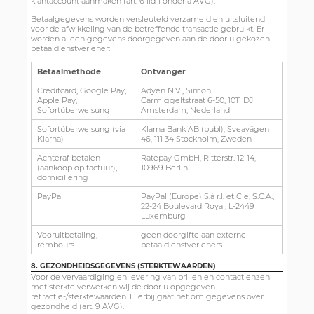
klantaccount aanmaken (art. 6 lid 1 onder a AVG).
Betaalgegevens worden versleuteld verzameld en uitsluitend
voor de afwikkeling van de betreffende transactie gebruikt. Er
worden alleen gegevens doorgegeven aan de door u gekozen
betaaldienstverlener:
Betaalmethode
Ontvanger
Creditcard, Google Pay,
Adyen N.V., Simon
Apple Pay,
Carmiggeltstraat 6-50, 1011 DJ
Sofortüberweisung
Amsterdam, Nederland
Sofortüberweisung (via
Klarna Bank AB (publ), Sveavägen
Klarna)
46, 111 34 Stockholm, Zweden
Achteraf betalen
Ratepay GmbH, Ritterstr. 12-14,
(aankoop op factuur),
10969 Berlin
domiciliëring
PayPal
PayPal (Europe) S.à r.l. et Cie, S.C.A.,
22-24 Boulevard Royal, L-2449
Luxemburg
Vooruitbetaling,
geen doorgifte aan externe
rembours
betaaldienstverleners
8. GEZONDHEIDSGEGEVENS (STERKTEWAARDEN)
Voor de vervaardiging en levering van brillen en contactlenzen
met sterkte verwerken wij de door u opgegeven
refractie-/sterktewaarden. Hierbij gaat het om gegevens over
gezondheid (art. 9 AVG).