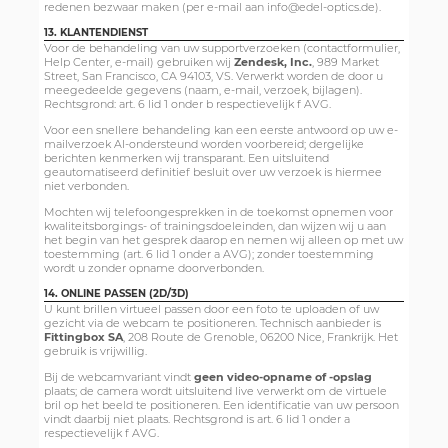
redenen bezwaar maken (per e-mail aan info@edel-optics.de).
13. KLANTENDIENST
Voor de behandeling van uw supportverzoeken (contactformulier,
Help Center, e-mail) gebruiken wij
Zendesk, Inc.
, 989 Market
Street, San Francisco, CA 94103, VS. Verwerkt worden de door u
meegedeelde gegevens (naam, e-mail, verzoek, bijlagen).
Rechtsgrond: art. 6 lid 1 onder b respectievelijk f AVG.
Voor een snellere behandeling kan een eerste antwoord op uw e-
mailverzoek AI-ondersteund worden voorbereid; dergelijke
berichten kenmerken wij transparant. Een uitsluitend
geautomatiseerd definitief besluit over uw verzoek is hiermee
niet verbonden.
Mochten wij telefoongesprekken in de toekomst opnemen voor
kwaliteitsborgings- of trainingsdoeleinden, dan wijzen wij u aan
het begin van het gesprek daarop en nemen wij alleen op met uw
toestemming (art. 6 lid 1 onder a AVG); zonder toestemming
wordt u zonder opname doorverbonden.
14. ONLINE PASSEN (2D/3D)
U kunt brillen virtueel passen door een foto te uploaden of uw
gezicht via de webcam te positioneren. Technisch aanbieder is
Fittingbox SA
, 208 Route de Grenoble, 06200 Nice, Frankrijk. Het
gebruik is vrijwillig.
Bij de webcamvariant vindt
geen video-opname of -opslag
plaats; de camera wordt uitsluitend live verwerkt om de virtuele
bril op het beeld te positioneren. Een identificatie van uw persoon
vindt daarbij niet plaats. Rechtsgrond is art. 6 lid 1 onder a
respectievelijk f AVG.