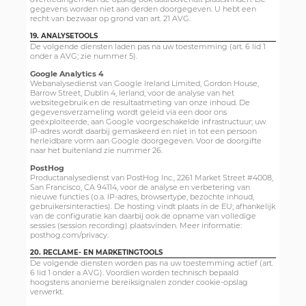
gegevens worden niet aan derden doorgegeven. U hebt een
recht van bezwaar op grond van art. 21 AVG.
19. ANALYSETOOLS
De volgende diensten laden pas na uw toestemming (art. 6 lid 1
onder a AVG; zie nummer 5).
Google Analytics 4
Webanalysedienst van Google Ireland Limited, Gordon House,
Barrow Street, Dublin 4, Ierland, voor de analyse van het
websitegebruik en de resultaatmeting van onze inhoud. De
gegevensverzameling wordt geleid via een door ons
geëxploiteerde, aan Google voorgeschakelde infrastructuur; uw
IP-adres wordt daarbij gemaskeerd en niet in tot een persoon
herleidbare vorm aan Google doorgegeven. Voor de doorgifte
naar het buitenland zie nummer 26.
PostHog
Productanalysedienst van PostHog Inc., 2261 Market Street #4008,
San Francisco, CA 94114, voor de analyse en verbetering van
nieuwe functies (o.a. IP-adres, browsertype, bezochte inhoud,
gebruikersinteracties). De hosting vindt plaats in de EU; afhankelijk
van de configuratie kan daarbij ook de opname van volledige
sessies (session recording) plaatsvinden. Meer informatie:
posthog.com/privacy.
20. RECLAME- EN MARKETINGTOOLS
De volgende diensten worden pas na uw toestemming actief (art.
6 lid 1 onder a AVG). Voordien worden technisch bepaald
hoogstens anonieme bereiksignalen zonder cookie-opslag
verwerkt.