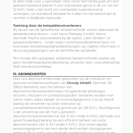
te allen tijde voor u openstaan. Voor zover het hierbij gaat om een
geautomatiseerd besluit in een individueel geval in de zin van art.
22 AVG, hebt u het recht om menselijke tussenkomst te
verlangen, uw standpunt kenbaar te maken en het besluit aan te
vechten (info@edel-optics.de).
Toetsing door de betaaldienstverleners
Bij keuze van de betreffende betaalmethode voeren daarnaast de
betaaldienstverleners – met name Ratepay GmbH, Klarna
alsmede PayPal (bijvoorbeeld bij de opties „Later betalen" of
gespreid betalen) – onder eigen verantwoordelijkheid risico- en
eventueel kredietwaardigheidstoetsingen uit; nadere informatie in
de privacybepalingen van de betreffende aanbieder.
Ten minste één gangbare, kosteloze betaalmethode waarbij wij
geen kredietwaardigheidstoetsing uitvoeren (bijv. vooruitbetaling)
blijft steeds beschikbaar.
10. ABONNEMENTEN
Voor ons abonnementsmodel gebruiken wij de checkout- en
abonnementbeheersoftware van
Circuly GmbH
, Obernstr. 50,
33602 Bielefeld, voor het beheer van
abonnementsovereenkomsten, terugkerende betalingen,
facturen, retouren en contractlooptijden. Verwerkt worden met
name naam, adres, betaal- en contractgegevens. Circuly treedt
daarbij als verwerker op onze instructie op
(verwerkersovereenkomst op grond van art. 28 AVG). Rechtsgrond
is de uitvoering van de met u gesloten
abonnementsovereenkomst (art. 6 lid 1 onder b AVG) alsmede ons
gerechtvaardigd belang bij een efficiënt beheer van onze
abonnementen (art. 6 lid 1 onder f AVG). Voor zover daarbij
persoonsgegevens aan een derde land worden doorgegeven,
gebeurt dit op basis van passende waarborgen op grond van art.