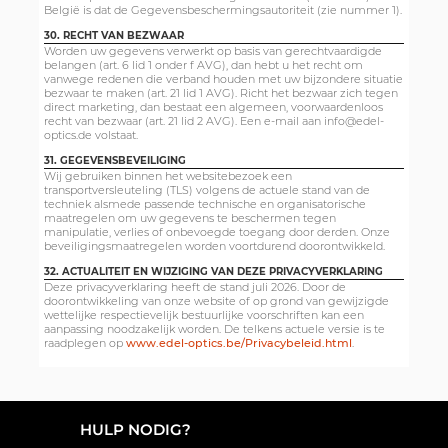
België is dat de Gegevensbeschermingsautoriteit (zie nummer 1).
30. RECHT VAN BEZWAAR
Worden uw gegevens verwerkt op basis van gerechtvaardigde
belangen (art. 6 lid 1 onder f AVG), dan hebt u het recht om
vanwege redenen die verband houden met uw bijzondere situatie
bezwaar te maken (art. 21 lid 1 AVG). Richt het bezwaar zich tegen
direct marketing, dan bestaat een algemeen, voorwaardenloos
recht van bezwaar (art. 21 lid 2 AVG). Een e-mail aan info@edel-
optics.de volstaat.
31. GEGEVENSBEVEILIGING
Wij gebruiken binnen het websitebezoek een
transportversleuteling (TLS) volgens de actuele stand van de
techniek alsmede passende technische en organisatorische
maatregelen om uw gegevens te beschermen tegen
manipulatie, verlies of onbevoegde toegang door derden. Onze
beveiligingsmaatregelen worden voortdurend doorontwikkeld.
32. ACTUALITEIT EN WIJZIGING VAN DEZE PRIVACYVERKLARING
Deze privacyverklaring heeft de stand juli 2026. Door de
doorontwikkeling van onze website of op grond van gewijzigde
wettelijke respectievelijk bestuurlijke voorschriften kan een
aanpassing noodzakelijk worden. De telkens actuele versie is te
raadplegen op
www.edel-optics.be/Privacybeleid.html
.
HULP NODIG?