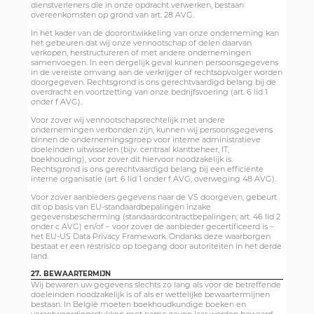
dienstverleners die in onze opdracht verwerken, bestaan
overeenkomsten op grond van art. 28 AVG.
In het kader van de doorontwikkeling van onze onderneming kan
het gebeuren dat wij onze vennootschap of delen daarvan
verkopen, herstructureren of met andere ondernemingen
samenvoegen. In een dergelijk geval kunnen persoonsgegevens
in de vereiste omvang aan de verkrijger of rechtsopvolger worden
doorgegeven. Rechtsgrond is ons gerechtvaardigd belang bij de
overdracht en voortzetting van onze bedrijfsvoering (art. 6 lid 1
onder f AVG).
Voor zover wij vennootschapsrechtelijk met andere
ondernemingen verbonden zijn, kunnen wij persoonsgegevens
binnen de ondernemingsgroep voor interne administratieve
doeleinden uitwisselen (bijv. centraal klantbeheer, IT,
boekhouding), voor zover dit hiervoor noodzakelijk is.
Rechtsgrond is ons gerechtvaardigd belang bij een efficiënte
interne organisatie (art. 6 lid 1 onder f AVG, overweging 48 AVG).
Voor zover aanbieders gegevens naar de VS doorgeven, gebeurt
dit op basis van EU-standaardbepalingen inzake
gegevensbescherming (standaardcontractbepalingen; art. 46 lid 2
onder c AVG) en/of – voor zover de aanbieder gecertificeerd is –
het EU-US Data Privacy Framework. Ondanks deze waarborgen
bestaat er een restrisico op toegang door autoriteiten in het derde
land.
27. BEWAARTERMIJN
Wij bewaren uw gegevens slechts zo lang als voor de betreffende
doeleinden noodzakelijk is of als er wettelijke bewaartermijnen
bestaan. In België moeten boekhoudkundige boeken en