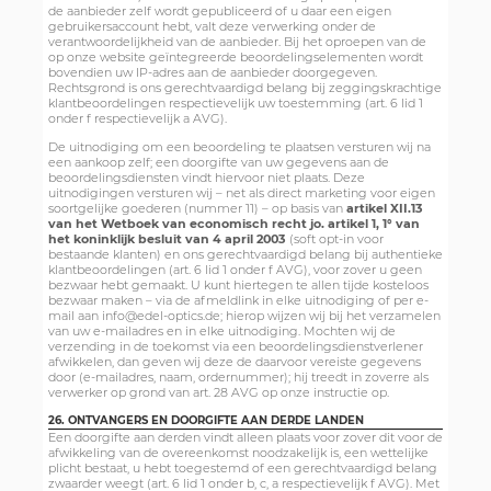
de aanbieder zelf wordt gepubliceerd of u daar een eigen
gebruikersaccount hebt, valt deze verwerking onder de
verantwoordelijkheid van de aanbieder. Bij het oproepen van de
op onze website geïntegreerde beoordelingselementen wordt
bovendien uw IP-adres aan de aanbieder doorgegeven.
Rechtsgrond is ons gerechtvaardigd belang bij zeggingskrachtige
klantbeoordelingen respectievelijk uw toestemming (art. 6 lid 1
onder f respectievelijk a AVG).
De uitnodiging om een beoordeling te plaatsen versturen wij na
een aankoop zelf; een doorgifte van uw gegevens aan de
beoordelingsdiensten vindt hiervoor niet plaats. Deze
uitnodigingen versturen wij – net als direct marketing voor eigen
soortgelijke goederen (nummer 11) – op basis van
artikel XII.13
van het Wetboek van economisch recht jo. artikel 1, 1° van
het koninklijk besluit van 4 april 2003
(soft opt-in voor
bestaande klanten) en ons gerechtvaardigd belang bij authentieke
klantbeoordelingen (art. 6 lid 1 onder f AVG), voor zover u geen
bezwaar hebt gemaakt. U kunt hiertegen te allen tijde kosteloos
bezwaar maken – via de afmeldlink in elke uitnodiging of per e-
mail aan info@edel-optics.de; hierop wijzen wij bij het verzamelen
van uw e-mailadres en in elke uitnodiging. Mochten wij de
verzending in de toekomst via een beoordelingsdienstverlener
afwikkelen, dan geven wij deze de daarvoor vereiste gegevens
door (e-mailadres, naam, ordernummer); hij treedt in zoverre als
verwerker op grond van art. 28 AVG op onze instructie op.
26. ONTVANGERS EN DOORGIFTE AAN DERDE LANDEN
Een doorgifte aan derden vindt alleen plaats voor zover dit voor de
afwikkeling van de overeenkomst noodzakelijk is, een wettelijke
plicht bestaat, u hebt toegestemd of een gerechtvaardigd belang
zwaarder weegt (art. 6 lid 1 onder b, c, a respectievelijk f AVG). Met