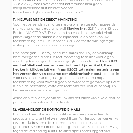
44 e.v. AVG, voor zover voor het betreffende land geen
adequaatheidsbesluit bestaat. Voor de
kredietwaardigheidstoetsing zie nummer 9.
11. NIEUWSBRIEF EN DIRECT MARKETING
Voor het verzenden van onze nieuwsbrief en geautomatiseerde
marketing-e-mails gebruiken wij
Klaviyo Inc.
, 225 Franklin Street,
Boston, MA 02110, VS. De verzending van de nieuwsbrief vindt
plaats volgens de dubbele-opt-inprocedure op basis van uw
toestemming (art. 6 lid 1 onder a AVG); de toestemmingsregie
verloopt technisch via consentmanager.
Daarnaast gebruiken wij het e-mailadres dat u bij een aankoop
hebt meegedeeld om u direct marketing te sturen voor eigen,
aan de gekochte goederen soortgelijke producten (
artikel XII.13
van het Wetboek van economisch recht jo. artikel 1, 1° van
het koninklijk besluit van 4 april 2003 tot reglementering van
het verzenden van reclame per elektronische post
, soft opt-in
voor bestaande klanten). Dit gebeurt zonder afzonderlijke
toestemming, voor zover u geen bezwaar hebt gemaakt; op uw te
allen tijde bestaande, kosteloze recht van bezwaar wijzen wij u bij
het verzamelen en bij elk gebruik.
Afmelden te allen tijde via de link aan het einde van elke e-mail of
per bericht aan info@edel-optics.de.
12. VERLANGLIJST EN NOTIFICATIE-E-MAILS
U kunt zich registreren voor notificaties over geselecteerde
producten (bijv. „artikel weer beschikbaar"). Hiervoor verwerken wij
uw e-mailadres om u te informeren zodra de gekozen
gebeurtenis zich voordoet. Rechtsgrond is art. 6 lid 1 onder f AVG;
tegen de verzending kunt u te allen tijde zonder opgaaf van