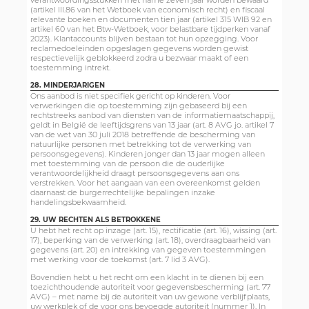
verantwoordingsstukken met name zeven jaar worden bewaard
(artikel III.86 van het Wetboek van economisch recht) en fiscaal
relevante boeken en documenten tien jaar (artikel 315 WIB 92 en
artikel 60 van het Btw-Wetboek, voor belastbare tijdperken vanaf
2023). Klantaccounts blijven bestaan tot hun opzegging. Voor
reclamedoeleinden opgeslagen gegevens worden gewist
respectievelijk geblokkeerd zodra u bezwaar maakt of een
toestemming intrekt.
28. MINDERJARIGEN
Ons aanbod is niet specifiek gericht op kinderen. Voor
verwerkingen die op toestemming zijn gebaseerd bij een
rechtstreeks aanbod van diensten van de informatiemaatschappij,
geldt in België de leeftijdsgrens van 13 jaar (art. 8 AVG jo. artikel 7
van de wet van 30 juli 2018 betreffende de bescherming van
natuurlijke personen met betrekking tot de verwerking van
persoonsgegevens). Kinderen jonger dan 13 jaar mogen alleen
met toestemming van de persoon die de ouderlijke
verantwoordelijkheid draagt persoonsgegevens aan ons
verstrekken. Voor het aangaan van een overeenkomst gelden
daarnaast de burgerrechtelijke bepalingen inzake
handelingsbekwaamheid.
29. UW RECHTEN ALS BETROKKENE
U hebt het recht op inzage (art. 15), rectificatie (art. 16), wissing (art.
17), beperking van de verwerking (art. 18), overdraagbaarheid van
gegevens (art. 20) en intrekking van gegeven toestemmingen
met werking voor de toekomst (art. 7 lid 3 AVG).
Bovendien hebt u het recht om een klacht in te dienen bij een
toezichthoudende autoriteit voor gegevensbescherming (art. 77
AVG) – met name bij de autoriteit van uw gewone verblijfplaats,
uw werkplek of de voor ons bevoegde autoriteit (nummer 1). In