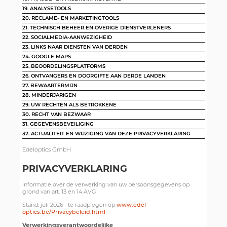
19. ANALYSETOOLS
20. RECLAME- EN MARKETINGTOOLS
21. TECHNISCH BEHEER EN OVERIGE DIENSTVERLENERS
22. SOCIALMEDIA-AANWEZIGHEID
23. LINKS NAAR DIENSTEN VAN DERDEN
24. GOOGLE MAPS
25. BEOORDELINGSPLATFORMS
26. ONTVANGERS EN DOORGIFTE AAN DERDE LANDEN
27. BEWAARTERMIJN
28. MINDERJARIGEN
29. UW RECHTEN ALS BETROKKENE
30. RECHT VAN BEZWAAR
31. GEGEVENSBEVEILIGING
32. ACTUALITEIT EN WIJZIGING VAN DEZE PRIVACYVERKLARING
Edeloptics GmbH
PRIVACYVERKLARING
Informatie over de verwerking van uw persoonsgegevens op
grond van art. 13 en 14 AVG
Stand: juli 2026 · te raadplegen op
www.edel-
optics.be/Privacybeleid.html
Verwerkingsverantwoordelijke