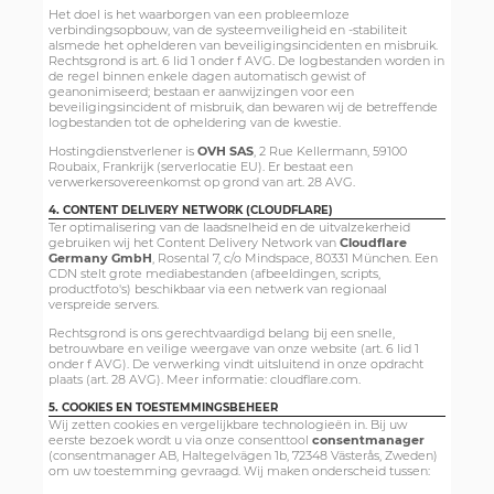
Het doel is het waarborgen van een probleemloze
verbindingsopbouw, van de systeemveiligheid en -stabiliteit
alsmede het ophelderen van beveiligingsincidenten en misbruik.
Rechtsgrond is art. 6 lid 1 onder f AVG. De logbestanden worden in
de regel binnen enkele dagen automatisch gewist of
geanonimiseerd; bestaan er aanwijzingen voor een
beveiligingsincident of misbruik, dan bewaren wij de betreffende
logbestanden tot de opheldering van de kwestie.
Hostingdienstverlener is
OVH SAS
, 2 Rue Kellermann, 59100
Roubaix, Frankrijk (serverlocatie EU). Er bestaat een
verwerkersovereenkomst op grond van art. 28 AVG.
4. CONTENT DELIVERY NETWORK (CLOUDFLARE)
Ter optimalisering van de laadsnelheid en de uitvalzekerheid
gebruiken wij het Content Delivery Network van
Cloudflare
Germany GmbH
, Rosental 7, c/o Mindspace, 80331 München. Een
CDN stelt grote mediabestanden (afbeeldingen, scripts,
productfoto's) beschikbaar via een netwerk van regionaal
verspreide servers.
Rechtsgrond is ons gerechtvaardigd belang bij een snelle,
betrouwbare en veilige weergave van onze website (art. 6 lid 1
onder f AVG). De verwerking vindt uitsluitend in onze opdracht
plaats (art. 28 AVG). Meer informatie: cloudflare.com.
5. COOKIES EN TOESTEMMINGSBEHEER
Wij zetten cookies en vergelijkbare technologieën in. Bij uw
eerste bezoek wordt u via onze consenttool
consentmanager
(consentmanager AB, Haltegelvägen 1b, 72348 Västerås, Zweden)
om uw toestemming gevraagd. Wij maken onderscheid tussen: