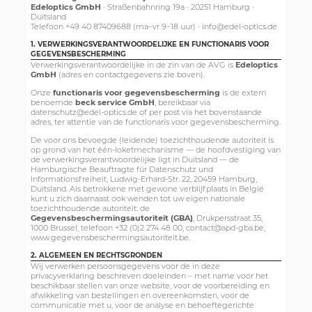
Edeloptics GmbH
· Straßenbahnring 19a · 20251 Hamburg ·
Duitsland
Telefoon +49 40 87409688 (ma–vr 9–18 uur) · info@edel-optics.de
1. VERWERKINGSVERANTWOORDELIJKE EN FUNCTIONARIS VOOR
GEGEVENSBESCHERMING
Verwerkingsverantwoordelijke in de zin van de AVG is
Edeloptics
GmbH
(adres en contactgegevens zie boven).
Onze
functionaris voor gegevensbescherming
is de extern
benoemde
beck service GmbH
, bereikbaar via
datenschutz@edel-optics.de of per post via het bovenstaande
adres, ter attentie van de functionaris voor gegevensbescherming.
De voor ons bevoegde (leidende) toezichthoudende autoriteit is
op grond van het één-loketmechanisme — de hoofdvestiging van
de verwerkingsverantwoordelijke ligt in Duitsland — de
Hamburgische Beauftragte für Datenschutz und
Informationsfreiheit, Ludwig-Erhard-Str. 22, 20459 Hamburg,
Duitsland. Als betrokkene met gewone verblijfplaats in België
kunt u zich daarnaast ook wenden tot uw eigen nationale
toezichthoudende autoriteit: de
Gegevensbeschermingsautoriteit (GBA)
, Drukpersstraat 35,
1000 Brussel, telefoon +32 (0)2 274 48 00, contact@apd-gba.be,
www.gegevensbeschermingsautoriteit.be.
2. ALGEMEEN EN RECHTSGRONDEN
Wij verwerken persoonsgegevens voor de in deze
privacyverklaring beschreven doeleinden – met name voor het
beschikbaar stellen van onze website, voor de voorbereiding en
afwikkeling van bestellingen en overeenkomsten, voor de
communicatie met u, voor de analyse en behoeftegerichte