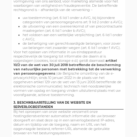
vormgeving van ons aanbod, voor marketing alsmede voor het
waarborgen van veiligheid en fraudepreventie. De betreffende
rechtsgrond is – afhankelijk van de verwerking –
uw toestemming (art. 6 lid 1 onder a AVG, bij bijzondere
categorieën van persoonsgegevens art. 9 lid 2 onder a AVG);
de uitvoering van een overeenkomst of van precontractuele
maatregelen (art. 6 lid 1 onder b AVG);
het voldoen aan een wettelijke verplichting (art. 6 lid 1 onder
c AVG);
de behartiging van gerechtvaardigde belangen, voor zover
uw belangen niet zwaarder wegen (art. 6 lid 1 onder f AVG).
Voor het opslaan van informatie in uw eindapparatuur
respectievelijk de toegang tot informatie die daarin al is
opgeslagen (cookies, local storage e.d.) geldt daarnaast
artikel
10/2 van de wet van 30 juli 2018 betreffende de bescherming
van natuurlijke personen met betrekking tot de verwerking
van persoonsgegevens
(de Belgische omzetting van de e-
privacyrichtlijn, sinds 10 januari 2022 in de plaats van het
opgeheven artikel 129 van de wet van 13 juni 2005 betreffende de
elektronische communicatie): technisch niet-noodzakelijke
vormen van opslag en toegang vinden uitsluitend plaats met uw
voorafgaande, actieve toestemming.
3. BESCHIKBAARSTELLING VAN DE WEBSITE EN
SERVERLOGBESTANDEN
Bij het oproepen van onze website verzamelt onze
hostingdienstverlener automatisch informatie die uw browser
doorgeeft en slaat deze op in een serverlogbestand: IP-adres,
datum en tijdstip van de toegang, naam en URL van het
opgevraagde bestand, referrer-URL alsmede de gebruikte
browser en het besturingssysteem.