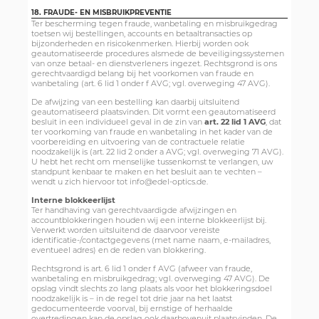
18. FRAUDE- EN MISBRUIKPREVENTIE
Ter bescherming tegen fraude, wanbetaling en misbruikgedrag
toetsen wij bestellingen, accounts en betaaltransacties op
bijzonderheden en risicokenmerken. Hierbij worden ook
geautomatiseerde procedures alsmede de beveiligingssystemen
van onze betaal- en dienstverleners ingezet. Rechtsgrond is ons
gerechtvaardigd belang bij het voorkomen van fraude en
wanbetaling (art. 6 lid 1 onder f AVG; vgl. overweging 47 AVG).
De afwijzing van een bestelling kan daarbij uitsluitend
geautomatiseerd plaatsvinden. Dit vormt een geautomatiseerd
besluit in een individueel geval in de zin van
art. 22 lid 1 AVG
, dat
ter voorkoming van fraude en wanbetaling in het kader van de
voorbereiding en uitvoering van de contractuele relatie
noodzakelijk is (art. 22 lid 2 onder a AVG; vgl. overweging 71 AVG).
U hebt het recht om menselijke tussenkomst te verlangen, uw
standpunt kenbaar te maken en het besluit aan te vechten –
wendt u zich hiervoor tot info@edel-optics.de.
Interne blokkeerlijst
Ter handhaving van gerechtvaardigde afwijzingen en
accountblokkeringen houden wij een interne blokkeerlijst bij.
Verwerkt worden uitsluitend de daarvoor vereiste
identificatie-/contactgegevens (met name naam, e-mailadres,
eventueel adres) en de reden van blokkering.
Rechtsgrond is art. 6 lid 1 onder f AVG (afweer van fraude,
wanbetaling en misbruikgedrag; vgl. overweging 47 AVG). De
opslag vindt slechts zo lang plaats als voor het blokkeringsdoel
noodzakelijk is – in de regel tot drie jaar na het laatst
gedocumenteerde voorval, bij ernstige of herhaalde
overtredingen kan de opslag ook daarbovenuit plaatsvinden. De