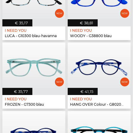
€ 35,17
€ 38,81
I NEED YOU
I NEED YOU
LUCA - G10300 blau-havanna
WOODY - G38800 blau
€ 35,77
€ 41,15
I NEED YOU
I NEED YOU
FROZEN - G7300 blau
HANG OVER Colour - G80200 blau