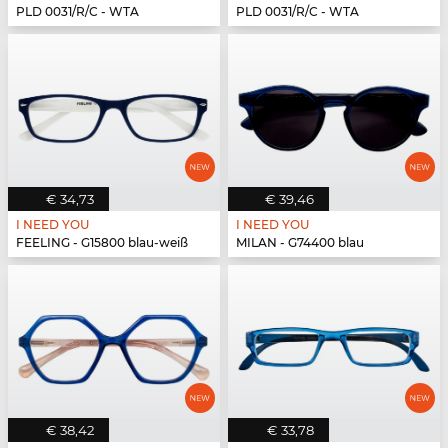
PLD 0031/R/C - WTA
PLD 0031/R/C - WTA
€ 34,73
€ 39,46
I NEED YOU
I NEED YOU
FEELING - G15800 blau-weiß
MILAN - G74400 blau
€ 38,42
€ 33,78