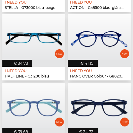
I NEED YOU
I NEED YOU
STELLA - G73000 blau-beige
ACTION - G49500 blau-glänzend
€ 34,73
€ 41,15
I NEED YOU
I NEED YOU
HALF LINE - G31200 blau
HANG OVER Colour - G80200 blau
€ 39,68
€ 34,73