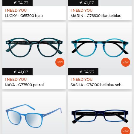
€ 34,73
€ 41,07
I NEED YOU
I NEED YOU
LUCKY - G65300 blau
MARIN - G76600 dunkelblau
€ 41,07
€ 34,73
I NEED YOU
I NEED YOU
NAYA - G77500 petrol
SASHA - G74100 hellblau schwarz