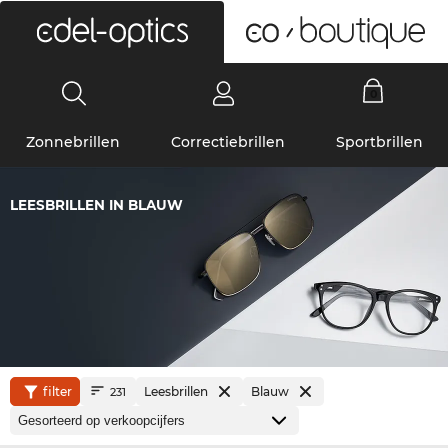
0
Zonnebrillen
Correctiebrillen
Sportbrillen
LEESBRILLEN IN BLAUW
filter
Leesbrillen
Blauw
231