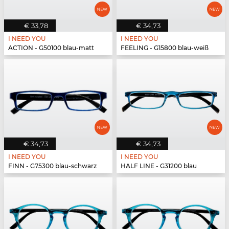
€ 33,78
€ 34,73
I NEED YOU
I NEED YOU
ACTION - G50100 blau-matt
FEELING - G15800 blau-weiß
€ 34,73
€ 34,73
I NEED YOU
I NEED YOU
FINN - G75300 blau-schwarz
HALF LINE - G31200 blau