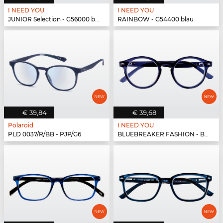
I NEED YOU
I NEED YOU
JUNIOR Selection - G56000 blau-blau
RAINBOW - G54400 blau
€ 39,84
€ 39,68
Polaroid
I NEED YOU
PLD 0037/R/BB - PJP/G6
BLUEBREAKER FASHION - BLUEBR Fashion G79700 blau