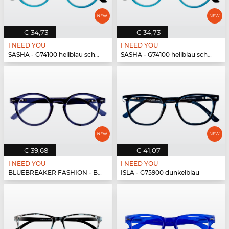
€ 34,73
€ 34,73
I NEED YOU
I NEED YOU
SASHA - G74100 hellblau schwarz
SASHA - G74100 hellblau schwarz
€ 39,68
€ 41,07
I NEED YOU
I NEED YOU
BLUEBREAKER FASHION - BLUEBR Fashion G79700 blau
ISLA - G75900 dunkelblau