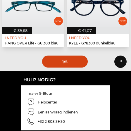
€ 39,68
€ 41,07
I NEED YOU
I NEED YOU
HANG OVER Life - G61300 blau
KYLE - G78300 dunkelblau
›
1
/5
HULP NODIG?
ma-vr 9-18uur
Helpcenter
Een aanvraag indienen
+32 2 808 39 30