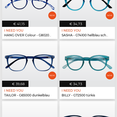
€ 41,15
€ 34,73
I NEED YOU
I NEED YOU
HANG OVER Colour - G80200 blau
SASHA - G74100 hellblau schwarz
€ 39,68
€ 34,73
I NEED YOU
I NEED YOU
TAILOR - G65000 dunkelblau
BILLY - G72500 türkis