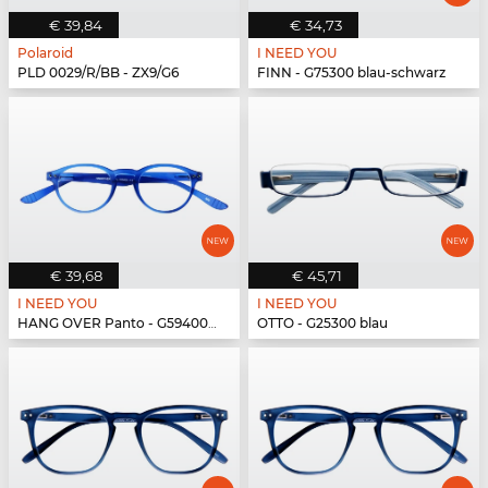
€ 39,84
€ 34,73
Polaroid
I NEED YOU
PLD 0029/R/BB - ZX9/G6
FINN - G75300 blau-schwarz
€ 39,68
€ 45,71
I NEED YOU
I NEED YOU
HANG OVER Panto - G59400 blau
OTTO - G25300 blau