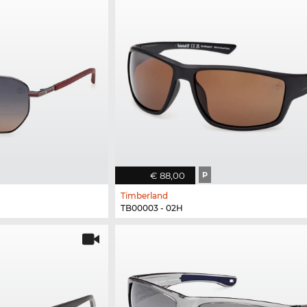
€ 88,00
P
Timberland
TB00003 - 02H