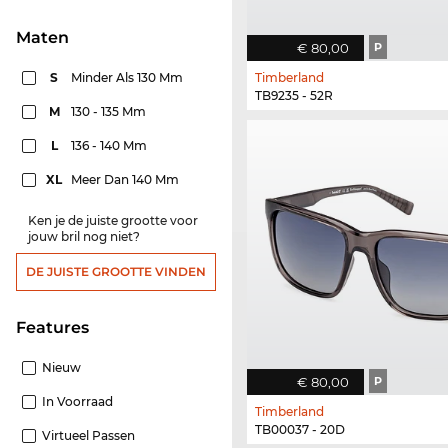
Maten
€ 80,00
P
S
Minder Als 130 Mm
Timberland
TB9235 - 52R
M
130 - 135 Mm
L
136 - 140 Mm
XL
Meer Dan 140 Mm
Ken je de juiste grootte voor
jouw bril nog niet?
DE JUISTE GROOTTE VINDEN
features
Nieuw
€ 80,00
P
In Voorraad
Timberland
TB00037 - 20D
Virtueel Passen