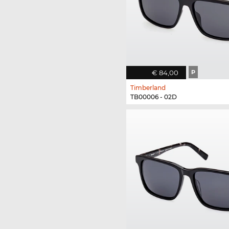
€ 84,00
P
Timberland
TB00006 - 02D