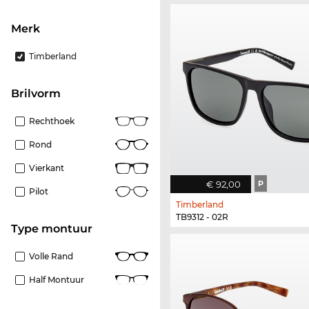
Merk
Timberland
Brilvorm
Rechthoek
Rond
Vierkant
€ 92,00
P
Pilot
Timberland
TB9312 - 02R
Type montuur
Volle Rand
Half Montuur