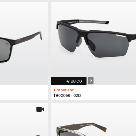
€ 88,00
P
Timberland
TB00068 - 02D