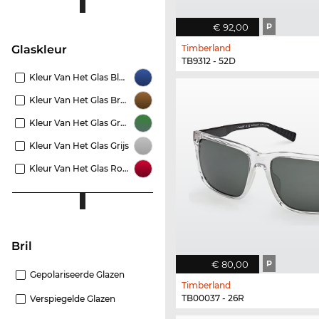
€ 92,00
P
Timberland
Glaskleur
TB9312 - 52D
Kleur Van Het Glas Blauw
Kleur Van Het Glas Bruin
Kleur Van Het Glas Groen
Kleur Van Het Glas Grijs
Kleur Van Het Glas Rood
Bril
€ 80,00
P
Gepolariseerde Glazen
Timberland
TB00037 - 26R
Verspiegelde Glazen