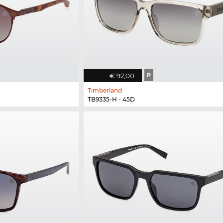
€ 92,00
P
Timberland
TB9335-H - 45D