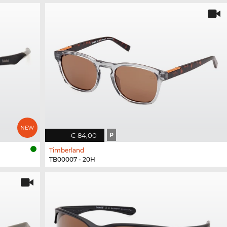
€ 84,00
P
Timberland
TB00007 - 20H