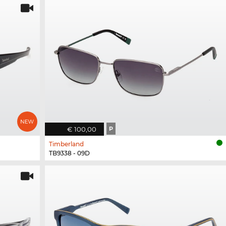
€ 100,00
P
Timberland
TB9338 - 09D