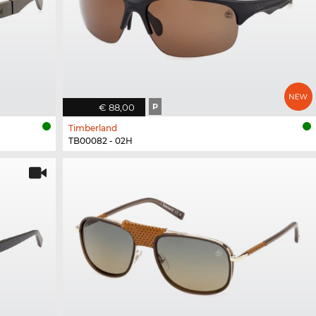
€ 88,00
P
Timberland
TB00082 - 02H