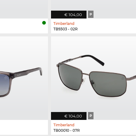
€ 104,00
P
Timberland
TB9303 - 02R
€ 104,00
P
Timberland
TB00010 - 07R