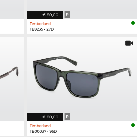
€ 80,00
P
Timberland
TB9235 - 27D
€ 80,00
P
Timberland
TB00037 - 96D