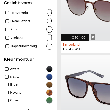
Gezichtsvorm
Hartvormig
Ovaal Gezicht
Rond
€ 104,00
P
Vierkant
Timberland
Trapeziumvormig
TB9313 - 49D
Kleur montuur
Zwart
Blauw
Bruin
Havana
Groen