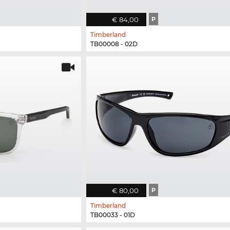
€ 84,00
P
Timberland
TB00008 - 02D
€ 80,00
P
Timberland
TB00033 - 01D