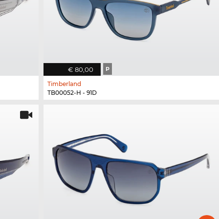
€ 80,00
P
Timberland
TB00052-H - 91D