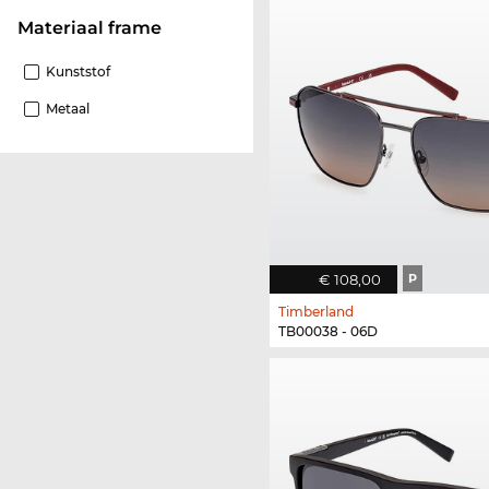
Materiaal frame
Kunststof
Metaal
€ 108,00
P
Timberland
TB00038 - 06D