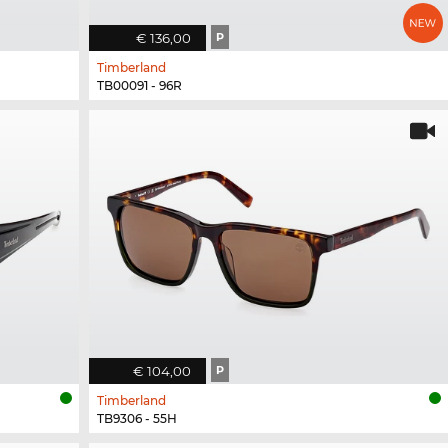
€ 136,00
P
Timberland
TB00091 - 96R
€ 104,00
P
Timberland
TB9306 - 55H