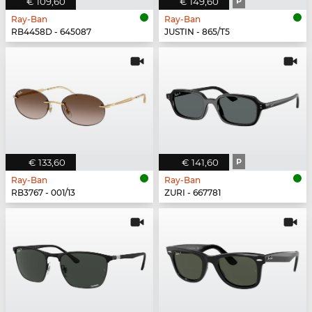
€ 109,60
€ 149,60
P
Ray-Ban
Ray-Ban
RB4458D - 645087
JUSTIN - 865/T5
€ 133,60
€ 141,60
P
Ray-Ban
Ray-Ban
RB3767 - 001/13
ZURI - 667781