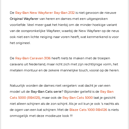
De
Ray-Ban New Wayfarer Ray-Ban 2132
is niet gewoon de nieuwe
Original Wayfarer
van heren en dames met een uitgesproken
voorliefde. Veel meer gaat het hierbij om de minder hoekige variant
van de oorspronkelijke Wayfarer, waarbij de New Wayfarer op de neus
ook niet een lichte neiging naar voren heeft, wat kenmerkend is voor
het origineel.
De
Ray-Ban Caravan 3136
heeft niets te maken met de troepen
caravans uit Nederland, maar richt zich met zijn rechtlijnige vorm, het
metalen montuur en de zekere mannelijke touch, vooral op de heren.
Natuurlijk worden de dames niet vergeten: wat dacht je van een
model uit de
Ray-Ban Cats serie
? Bijzonder geliefd is de
Ray Ban
Cats 5000 (RB4125)
, maar ook de
Ray Ban Cats 5000
laat je gezicht
niet alleen schijnen als de zon schijnt. Als je wil kun je ook 's nachts als
de ogen van een kat schijnen. Met de
Blaze Cats 1000 RB4126
is niets
onmogelijk met deze modieuze look !!!