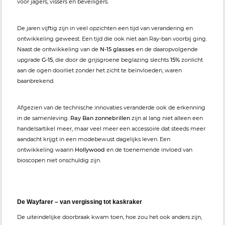
voor jagers, vissers en beveiligers.
De jaren vijftig zijn in veel opzichten een tijd van verandering en
ontwikkeling geweest. Een tijd die ook niet aan Ray-ban voorbij ging.
Naast de ontwikkeling van de
N-15 glasses
en de daaropvolgende
upgrade
G-15
, die door de grijsgroene beglazing slechts
15%
zonlicht
aan de ogen doorliet zonder het zicht te beïnvloeden, waren
baanbrekend.
Afgezien van de technische innovaties veranderde ook de erkenning
in de samenleving.
Ray Ban zonnebrillen
zijn al lang niet alleen een
handelsartikel meer, maar veel meer een accessoire dat steeds meer
aandacht krijgt in een modebewust dagelijks leven. Een
ontwikkeling waarin
Hollywood
en de toenemende invloed van
bioscopen niet onschuldig zijn.
De Wayfarer – van vergissing tot kaskraker
De uiteindelijke doorbraak kwam toen, hoe zou het ook anders zijn,