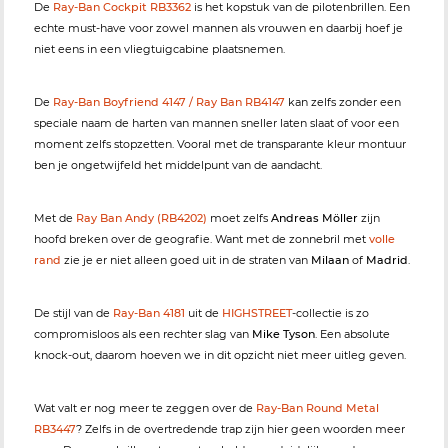
De
Ray-Ban Cockpit RB3362
is het kopstuk van de pilotenbrillen. Een
echte must-have voor zowel mannen als vrouwen en daarbij hoef je
niet eens in een vliegtuigcabine plaatsnemen.
De
Ray-Ban Boyfriend 4147 / Ray Ban RB4147
kan zelfs zonder een
speciale naam de harten van mannen sneller laten slaat of voor een
moment zelfs stopzetten. Vooral met de transparante kleur montuur
ben je ongetwijfeld het middelpunt van de aandacht.
Met de
Ray Ban Andy (RB4202)
moet zelfs
Andreas Möller
zijn
hoofd breken over de geografie. Want met de zonnebril met
volle
rand
zie je er niet alleen goed uit in de straten van
Milaan
of
Madrid
.
De stijl van de
Ray-Ban 4181
uit de
HIGHSTREET
-collectie is zo
compromisloos als een rechter slag van
Mike Tyson
. Een absolute
knock-out, daarom hoeven we in dit opzicht niet meer uitleg geven.
Wat valt er nog meer te zeggen over de
Ray-Ban Round Metal
RB3447
? Zelfs in de overtredende trap zijn hier geen woorden meer