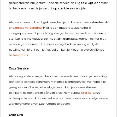
geselecteerde bril je staat. Speciale service: de
Digitale Opticien
staat
bij het kiezen van de juiste
bril op sterkte
aan je zijde.
Als je voor een bril hebt gekozen, kan je nu kiezen tussen
standaard-
of
express verzending
. Hier is een gratis retourzending bij
inbegrepen, mocht je toch nog van gedachten veranderen.
Brillen op
sterkte, die individueel op maat zijn gemaakt
, kunnen echter niet
worden geretourneerd, tenzij er een gebrek aanwezig is. Bij de
betaling van je bril ben je flexibel en kan je kiezen uit verschillende
betaalopties
.
Onze Service
Als je nog andere vragen hebt over de modellen of over je bestelling,
dan kan je contact opnemen met onze klantenservice. We helpen je
graag verder. Ook in bet analoge leven kan je ons assortiment
bekijken. Bezoek ons in één van onze Hamburgse
Stores
. Onze
brillenspecialisten kunnen niet wachten om je een voorproefje van de
wondere wereld van
Edel-Optics
te geven!
Over Ons