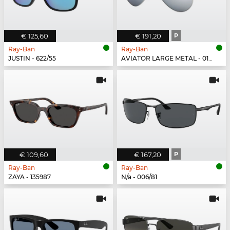
€ 125,60
€ 191,20
P
Ray-Ban
Ray-Ban
JUSTIN - 622/55
AVIATOR LARGE METAL - 019/W3
€ 109,60
€ 167,20
P
Ray-Ban
Ray-Ban
ZAYA - 135987
N/a - 006/81