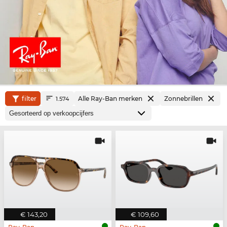
filter
Alle Ray-Ban merken
Zonnebrillen
1.574
€ 143,20
€ 109,60