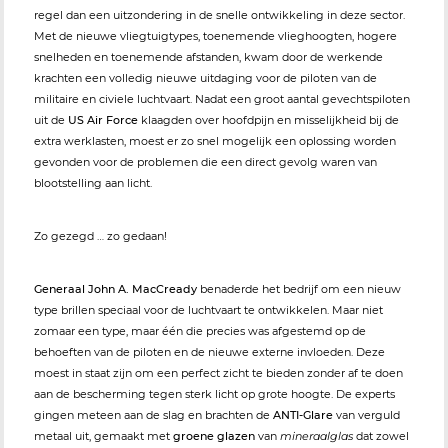
regel dan een uitzondering in de snelle ontwikkeling in deze sector.
Met de nieuwe vliegtuigtypes, toenemende vlieghoogten, hogere
snelheden en toenemende afstanden, kwam door de werkende
krachten een volledig nieuwe uitdaging voor de piloten van de
militaire en civiele luchtvaart. Nadat een groot aantal gevechtspiloten
uit de
US Air Force
klaagden over hoofdpijn en misselijkheid bij de
extra werklasten, moest er zo snel mogelijk een oplossing worden
gevonden voor de problemen die een direct gevolg waren van
blootstelling aan licht.
Zo gezegd … zo gedaan!
Generaal John A. MacCready
benaderde het bedrijf om een nieuw
type brillen speciaal voor de luchtvaart te ontwikkelen. Maar niet
zomaar een type, maar één die precies was afgestemd op de
behoeften van de piloten en de nieuwe externe invloeden. Deze
moest in staat zijn om een perfect zicht te bieden zonder af te doen
aan de bescherming tegen sterk licht op grote hoogte. De experts
gingen meteen aan de slag en brachten de
ANTI-Glare
van verguld
metaal uit, gemaakt met
groene glazen
van
mineraalglas
dat zowel