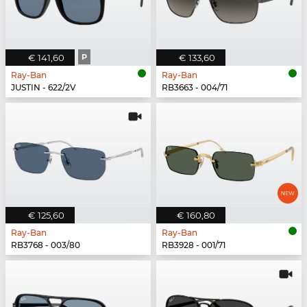
€ 141,60
P
€ 133,60
Ray-Ban
Ray-Ban
JUSTIN - 622/2V
RB3663 - 004/71
€ 125,60
€ 160,80
Ray-Ban
Ray-Ban
RB3768 - 003/80
RB3928 - 001/71