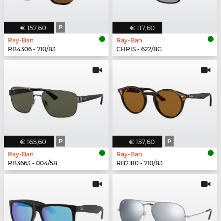
€ 157,60
P
€ 117,60
Ray-Ban
Ray-Ban
RB4306 - 710/83
CHRIS - 622/8G
€ 165,60
P
€ 157,60
P
Ray-Ban
Ray-Ban
RB3663 - 004/58
RB2180 - 710/83