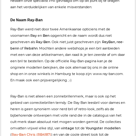
hebben onze specialist Phil gevraagd om op dit punt bij te dragen
aan het verduidelijken van enkele misverstanden:
De Naam Ray-Ban
Ray-Ban werd niet door twee Amerikaanse opticiens met de
voornamen
Ray
en
Ben
opgericht en de naam wordt dus niet
geschreven als
Ray-Ben
. Ook niet juist geschreven zijn:
ReyBan
,
ree-
benn
of
Rebähn
. Mochten andere webshops je een bril aanbieden
met een van deze artikelnamen, dan raad ik je ten zeerste af om daar
een bril te bestellen. Op de officiële Ray-Ban-pagina kan je de
originele modellen bekijken, die ook allemaal bij ons in de online
shop en in onze winkels in Hamburg te koop zijn: www.ray-ban.com.
En maak ook een prijsvergelijking. ;-)
Ray-Ban is niet alleen een zonnebrillenmerk, maar is ook op het
gebied van correctiebrillen terndy. De Ray Ban leesbril voor dames en
heren is geen synoniem voor nerd bril of retro-look, zelfs als de
bijbehorende ontwerpen met volle rand die in de catalogus van het
cult-merk staan absoluut niet mogen worden gemist. De collecties
omvatten vrijwel elke stijl, van
vintage
tot de
Youngster modellen
(
Ray-Ban Chris (RB4187)
) en van de coole street look tot de