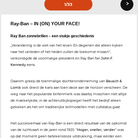
›
1
/33
Ray-Ban – IN (ON) YOUR FACE!
Ray Ban zonnebrillen – een stukje geschiedenis
„Verandering is de wet van het leven. En degenen die alleen kijken
naar het verleden of het heden zullen de toekomst missen“,
verkondigde de voormalige president en Ray Ban fan
John F.
Kennedy
eens.
Daarom greep de toenmalige dochteronderneming van
Bausch &
Lomb
ook direct de kans aan toen deze aan de horizon verscheen. De
weg naar het populairste brillenmerk was daarbij misschien niet altijd
de makkelijkste, in de achteruitkijkspiegel heeft het bedrijf alleen
gekeken als het om traditierijke brilmodellen met cultstatus gaat.
Het succesverhaal van Ray-Ban is een direct resultaat van de opkomst
van de luchtvaart in de jaren rond 1920. "
Hoger, sneller, verder
" was
op dat moment geen betekenisloze uitdrukking, maar eerder een