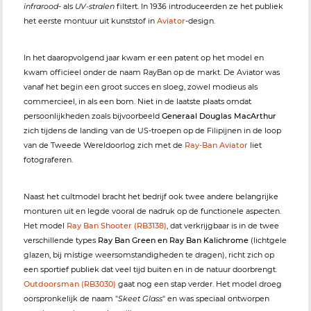
infrarood
- als
UV-stralen
filtert. In 1936 introduceerden ze het publiek
het eerste montuur uit kunststof in
Aviator
-design.
In het daaropvolgend jaar kwam er een patent op het model en
kwam officieel onder de naam RayBan op de markt. De Aviator was
vanaf het begin een groot succes en sloeg, zowel modieus als
commercieel, in als een bom. Niet in de laatste plaats omdat
persoonlijkheden zoals bijvoorbeeld
Generaal Douglas MacArthur
zich tijdens de landing van de US-troepen op de Filipijnen in de loop
van de Tweede Wereldoorlog zich met de
Ray-Ban Aviator
liet
fotograferen.
Naast het cultmodel bracht het bedrijf ook twee andere belangrijke
monturen uit en legde vooral de nadruk op de functionele aspecten.
Het model
Ray Ban Shooter (RB3138)
, dat verkrijgbaar is in de twee
verschillende types
Ray Ban Green en Ray Ban Kalichrome
(lichtgele
glazen, bij mistige weersomstandigheden te dragen), richt zich op
een sportief publiek dat veel tijd buiten en in de natuur doorbrengt.
Outdoorsman (RB3030)
gaat nog een stap verder. Het model droeg
oorspronkelijk de naam "
Skeet Glass
" en was speciaal ontworpen