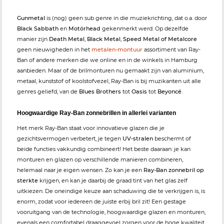
Gunmetal
is (nog) geen sub genre in die muziekrichting, dat o.a. door
Black Sabbath
en
Motörhead
gekenmerkt werd. Op dezelfde
manier zijn
Death Metal
,
Black Metal
,
Speed Metal of Metalcore
geen nieuwigheden in het
metalen-montuur
assortiment van Ray-
Ban of andere merken die we online en in de winkels in Hamburg
aanbieden. Maar of de brilmonturen nu gemaakt zijn van aluminium,
metaal, kunststof of koolstofvezel, Ray-Ban is bij muzikanten uit alle
genres geliefd, van de
Blues Brothers
tot
Oasis
tot
Beyoncé
.
Hoogwaardige Ray-Ban zonnebrillen in allerlei varianten
Het merk Ray-Ban staat voor innovatieve glazen die je
gezichtsvermogen verbetert, je tegen
UV-stralen
beschermt of
beide functies vakkundig combineert! Het beste daaraan: je kan
monturen en glazen op verschillende manieren combineren,
helemaal naar je eigen wensen. Zo kan je een
Ray-Ban zonnebril op
sterkte
krijgen, en kan je daarbij de graad tint van het glas zelf
uitkiezen. De oneindige keuze aan schaduwing die te verkrijgen is, is
enorm, zodat voor iedereen de juiste erbij bril zit! Een gestage
vooruitgang van de technologie, hoogwaardige glazen en monturen,
evenals een comfortabel draaggevoel zorgen voor de hoge kwaliteit