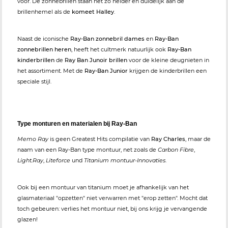
voor. De zonnebrillen staan net zo helder en duidelijk aan de
brillenhemel als de
komeet Halley
.
Naast de iconische
Ray-Ban zonnebril dames
en
Ray-Ban
zonnebrillen heren
, heeft het cultmerk natuurlijk ook
Ray-Ban
kinderbrillen
de
Ray Ban Junoir brillen
voor de kleine deugnieten in
het assortiment. Met de
Ray-Ban Junior
krijgen de kinderbrillen een
speciale stijl.
Type monturen en materialen bij Ray-Ban
Memo Ray
is geen Greatest Hits compilatie van
Ray Charles
, maar de
naam van een Ray-Ban type montuur, net zoals de
Carbon Fibre
,
Light.Ray
,
Liteforce
und
Titanium montuur-Innovaties
.
Ook bij een montuur van titanium moet je afhankelijk van het
glasmateriaal "opzetten" niet verwarren met "erop zetten". Mocht dat
toch gebeuren: verlies het montuur niet, bij ons krijg je vervangende
glazen!