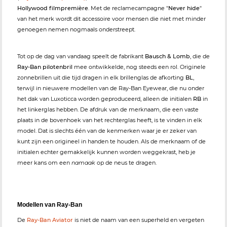
Hollywood filmpremière
. Met de reclamecampagne "
Never hide
"
van het merk wordt dit accessoire voor mensen die niet met minder
genoegen nemen nogmaals onderstreept.
Tot op de dag van vandaag speelt de fabrikant
Bausch & Lomb
, die de
Ray-Ban pilotenbril
mee ontwikkelde, nog steeds een rol. Originele
zonnebrillen uit die tijd dragen in elk brillenglas de afkorting
BL
,
terwijl in nieuwere modellen van de Ray-Ban Eyewear, die nu onder
het dak van Luxoticca worden geproduceerd, alleen de initialen
RB
in
het linkerglas hebben. De afdruk van de merknaam, die een vaste
plaats in de bovenhoek van het rechterglas heeft, is te vinden in elk
model. Dat is slechts één van de kenmerken waar je er zeker van
kunt zijn een origineel in handen te houden. Als de merknaam of de
initialen echter gemakkelijk kunnen worden weggekrast, heb je
meer kans om een
namaak
op de neus te dragen.
Modellen van Ray-Ban
De
Ray-Ban Aviator
is niet de naam van een superheld en vergeten