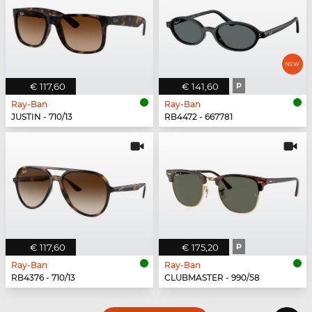
€ 117,60
€ 141,60
P
Ray-Ban
Ray-Ban
JUSTIN - 710/13
RB4472 - 667781
€ 117,60
€ 175,20
P
Ray-Ban
Ray-Ban
RB4376 - 710/13
CLUBMASTER - 990/58