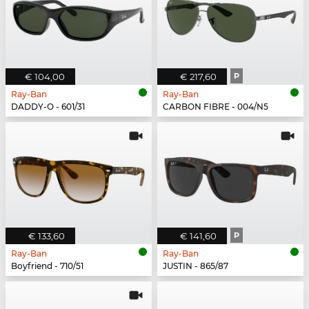
€ 104,00
€ 217,60
P
Ray-Ban
Ray-Ban
DADDY-O - 601/31
CARBON FIBRE - 004/N5
€ 133,60
€ 141,60
P
Ray-Ban
Ray-Ban
Boyfriend - 710/51
JUSTIN - 865/87