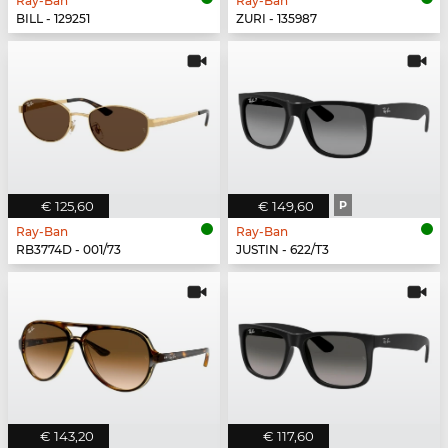
Ray-Ban
Ray-Ban
BILL - 129251
ZURI - 135987
€ 125,60
€ 149,60
P
Ray-Ban
Ray-Ban
RB3774D - 001/73
JUSTIN - 622/T3
€ 143,20
€ 117,60