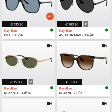
€ 135,20
€ 183,20
P
Ray-Ban
Ray-Ban
BILL - 901/56
AVIATOR MAX - 002/48
€ 157,60
P
€ 117,60
Ray-Ban
Ray-Ban
RB3774D - 001/9A
RB4378 - 710/13