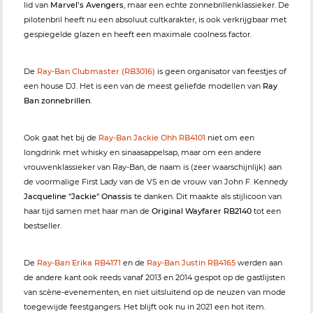
lid van
Marvel’s Avengers
, maar een echte zonnebrillenklassieker. De
pilotenbril heeft nu een absoluut cultkarakter, is ook verkrijgbaar met
gespiegelde glazen en heeft een maximale coolness factor.
De
Ray-Ban Clubmaster (RB3016)
is geen organisator van feestjes of
een house DJ. Het is een van de meest geliefde modellen van
Ray
Ban zonnebrillen
.
Ook gaat het bij de
Ray-Ban Jackie Ohh RB4101
niet om een
longdrink met whisky en sinaasappelsap, maar om een andere
vrouwenklassieker van Ray-Ban, de naam is (zeer waarschijnlijk) aan
de voormalige First Lady van de VS en de vrouw van John F. Kennedy
Jacqueline "Jackie" Onassis
te danken. Dit maakte als stijlicoon van
haar tijd samen met haar man de
Original Wayfarer RB2140
tot een
bestseller.
De
Ray-Ban Erika RB4171
en de
Ray-Ban Justin RB4165
werden aan
de andere kant ook reeds vanaf 2013 en 2014 gespot op de gastlijsten
van scène-evenementen, en niet uitsluitend op de neuzen van mode
toegewijde feestgangers. Het blijft ook nu in 2021 een hot item.