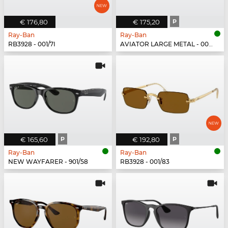
€ 176,80
€ 175,20
P
Ray-Ban
Ray-Ban
RB3928 - 001/7I
AVIATOR LARGE METAL - 002/48
€ 165,60
P
€ 192,80
P
Ray-Ban
Ray-Ban
NEW WAYFARER - 901/58
RB3928 - 001/83