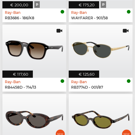
€ 200,00
P
€ 175,20
P
Ray-Ban
Ray-Ban
RB3686 - 186/K8
WAYFARER - 901/58
€ 117,60
€ 125,60
Ray-Ban
Ray-Ban
RB4458D - 714/13
RB3774D - 001/87