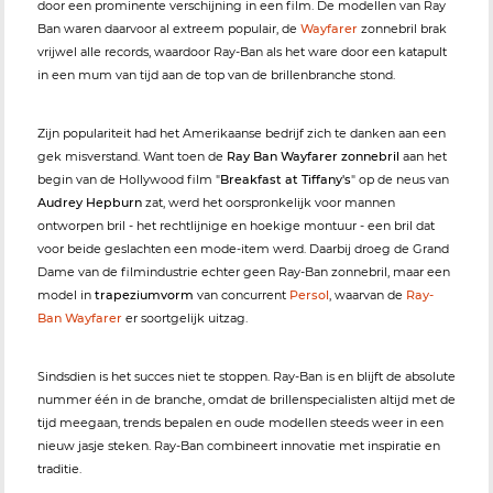
door een prominente verschijning in een film. De modellen van Ray
Ban waren daarvoor al extreem populair, de
Wayfarer
zonnebril brak
vrijwel alle records, waardoor Ray-Ban als het ware door een katapult
in een mum van tijd aan de top van de brillenbranche stond.
Zijn populariteit had het Amerikaanse bedrijf zich te danken aan een
gek misverstand. Want toen de
Ray Ban Wayfarer zonnebril
aan het
begin van de Hollywood film "
Breakfast at Tiffany's
" op de neus van
Audrey Hepburn
zat, werd het oorspronkelijk voor mannen
ontworpen bril - het rechtlijnige en hoekige montuur - een bril dat
voor beide geslachten een mode-item werd. Daarbij droeg de Grand
Dame van de filmindustrie echter geen Ray-Ban zonnebril, maar een
model in
trapeziumvorm
van concurrent
Persol
, waarvan de
Ray-
Ban Wayfarer
er soortgelijk uitzag.
Sindsdien is het succes niet te stoppen. Ray-Ban is en blijft de absolute
nummer één in de branche, omdat de brillenspecialisten altijd met de
tijd meegaan, trends bepalen en oude modellen steeds weer in een
nieuw jasje steken. Ray-Ban combineert innovatie met inspiratie en
traditie.