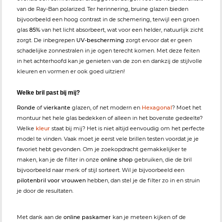
van de Ray-Ban polarized. Ter herinnering, bruine glazen bieden
bijvoorbeeld een hoog contrast in de schemering, terwijl een groen
glas
85%
van het licht absorbeert, wat voor een helder, natuurlijk zicht
zorgt. De inbegrepen
UV-bescherming
zorgt ervoor dat er geen
schadelijke zonnestralen in je ogen terecht komen. Met deze feiten
in het achterhoofd kan je genieten van de zon en dankzij de stijlvolle
kleuren en vormen er ook goed uitzien!
Welke bril past bij mij?
Ronde
of
vierkante
glazen, of net modern en
Hexagonal
? Moet het
montuur het hele glas bedekken of alleen in het bovenste gedeelte?
Welke
kleur
staat bij mij? Het is niet altijd eenvoudig om het perfecte
model te vinden. Vaak moet je eerst vele brillen testen voordat je je
favoriet hebt gevonden. Om je zoekopdracht gemakkelijker te
maken, kan je de filter in onze
online shop
gebruiken, die de bril
bijvoorbeeld naar merk of stijl sorteert. Wil je bijvoorbeeld een
pilotenbril voor vrouwen
hebben, dan stel je de filter zo in en struin
je door de resultaten.
Met dank aan de
online paskamer
kan je meteen kijken of de