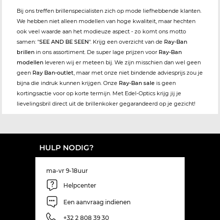
Bij ons treffen brillenspecialisten zich op mode liefhebbende klanten.
We hebben niet alleen modellen van hoge kwaliteit, maar hechten
ook veel waarde aan het modieuze aspect - zo komt ons motto
samen: "
SEE AND BE SEEN
". Krijg een overzicht van de
Ray-Ban
brillen
in ons assortiment. De super lage prijzen voor
Ray-Ban
modellen
leveren wij er meteen bij. We zijn misschien dan wel geen
geen
Ray Ban-outlet
, maar met onze niet bindende adviesprijs zou je
bijna die indruk kunnen krijgen. Onze
Ray-Ban sale
is geen
kortingsactie voor op korte termijn. Met Edel-Optics krijg jij je
lievelingsbril direct uit de brillenkoker gegarandeerd op je gezicht!
HULP NODIG?
ma-vr 9-18uur
Helpcenter
Een aanvraag indienen
+32 2 808 39 30