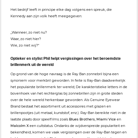
Het bedrijf leeft in principe elke dag volgens een spreuk, die
Kennedy aan zijn volk heeft meegegeven:
„Wanneer, zo niet nu?
Waar, zo niet hier?
Wie, zo niet wij?“
Optieker en stylist Phil helpt vergissingen over het beroemdste
brillenmerk uit de wereld
Op grond van de hoge navraag is de Ray Ban zonnebril bijna een
synoniem voor merkbril geworden. In feite is Ray-Ban daadwerkelijk
het populairste brillenmerk ter wereld; De karakteristieke letters in de
bovenhoek van het rechterglas bij zonnebrillen zijn in grote steden
over de hele wereld herkenbaar geworden. Als Genuine Eyewear
Brand bestaat het assortiment uit accessoires met glazen en
brillenpootjes (uit metaal, kunststof, enz.). Ray-Ban bereikte niet in de
laatste plaats door speelfilms zoals
Blues Brothers
,
Miami Vice
en
Malcolm X
een cultstatus. Ondanks de wijdverspreide populariteit en
bekendheid, komen we vaak vergissingen over de Ray-Ban tegen en