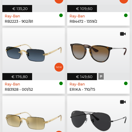
€ 135,20
€ 109,60
Ray-Ban
Ray-Ban
RB2223 - 902/B1
RB4472 - 1359/2
€ 176,80
€ 149,60
P
Ray-Ban
Ray-Ban
RB3928 - 001/S2
ERIKA - 710/T5