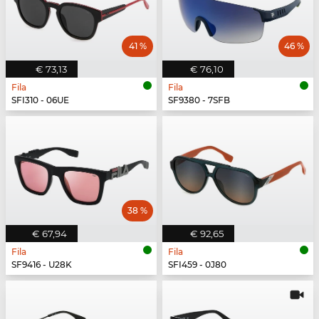
41 %
46 %
€ 73,13
€ 76,10
Fila
Fila
SFI310 - 06UE
SF9380 - 7SFB
38 %
€ 67,94
€ 92,65
Fila
Fila
SF9416 - U28K
SFI459 - 0J80