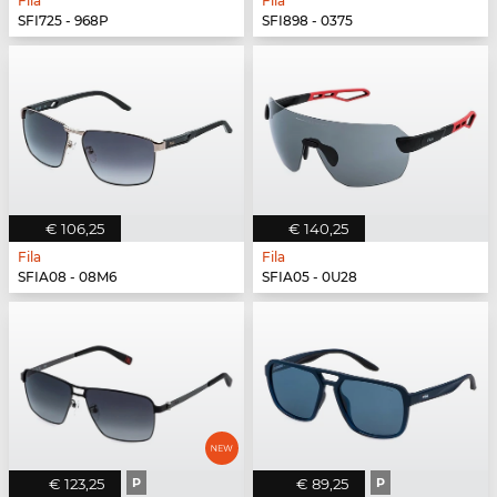
Fila
Fila
SFI725 - 968P
SFI898 - 0375
€ 106,25
€ 140,25
Fila
Fila
SFIA08 - 08M6
SFIA05 - 0U28
€ 123,25
P
€ 89,25
P