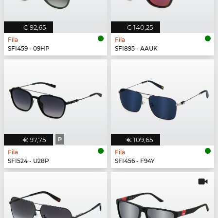
€ 92,65
€ 140,25
Fila
Fila
SFI459 - 09HP
SFI895 - AAUK
€ 97,75
P
€ 109,65
Fila
Fila
SFI524 - U28P
SFI456 - F94Y