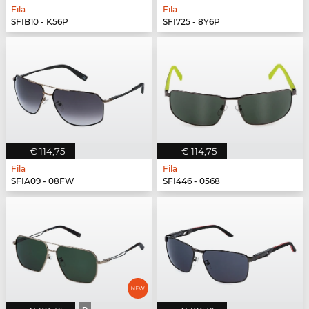
Fila
Fila
SFIB10 - K56P
SFI725 - 8Y6P
€ 114,75
€ 114,75
Fila
Fila
SFIA09 - 08FW
SFI446 - 0568