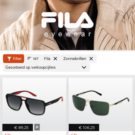
filter
Fila
Zonnebrillen
167
€ 89,25
P
€ 106,25