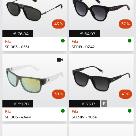
43 %
37 %
€ 76,84
€ 64,97
Fila
Fila
SFI083 - 0531
SFI119 - 0Z42
30 %
41 %
€ 59,78
€ 73,13
P
Fila
Fila
SFI006 - 4A4P
SFI311V - 703P