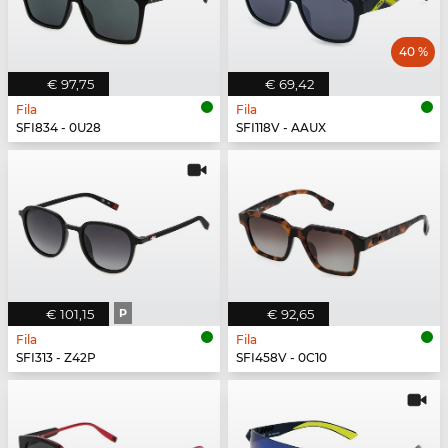
40 %
€ 97,75
€ 69,42
Fila
Fila
SFI834 - 0U28
SFI118V - AAUX
€ 101,15
P
€ 92,65
Fila
Fila
SFI313 - Z42P
SFI458V - 0C10