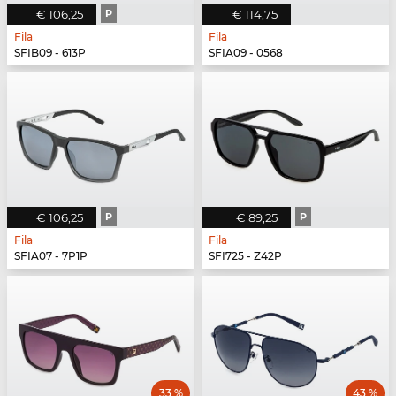
€ 106,25
P
€ 114,75
Fila
Fila
SFIB09 - 613P
SFIA09 - 0568
€ 106,25
P
€ 89,25
P
Fila
Fila
SFIA07 - 7P1P
SFI725 - Z42P
33 %
43 %