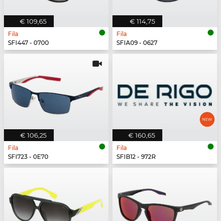
€ 109,65
€ 114,75
Fila
Fila
SFI447 - 0700
SFIA09 - 0627
€ 106,25
€ 160,65
Fila
Fila
SFI723 - 0E70
SFIB12 - 972R