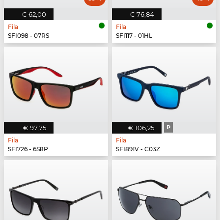
€ 62,00
€ 76,84
Fila
Fila
SFI098 - 07RS
SFI117 - 01HL
€ 97,75
€ 106,25
P
Fila
Fila
SFI726 - 6S8P
SFI891V - C03Z