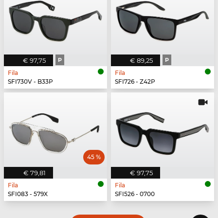
€ 97,75
P
€ 89,25
P
Fila
Fila
SFI730V - B33P
SFI726 - Z42P
45 %
€ 79,81
€ 97,75
Fila
Fila
SFI083 - 579X
SFI526 - 0700