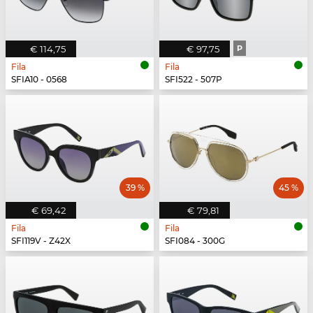
€ 114,75
€ 97,75
P
Fila
Fila
SFIA10 - 0568
SFI522 - 507P
39 %
45 %
€ 69,42
€ 79,81
Fila
Fila
SFI119V - Z42X
SFI084 - 300G