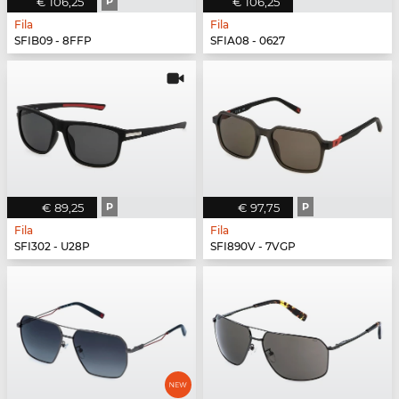
€ 106,25
P
€ 106,25
Fila
Fila
SFIB09 - 8FFP
SFIA08 - 0627
€ 89,25
P
€ 97,75
P
Fila
Fila
SFI302 - U28P
SFI890V - 7VGP