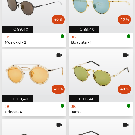
40 %
40 %
€ 89,40
€ 89,40
JB
JB
Musickid - 2
Boavista - 1
40 %
40 %
€ 119,40
€ 119,40
JB
JB
Prince - 4
Jam - 1