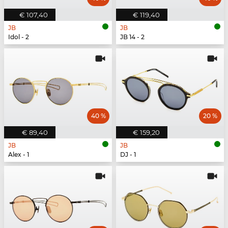
€ 107,40
€ 119,40
JB
JB
Idol - 2
JB 14 - 2
40 %
20 %
€ 89,40
€ 159,20
JB
JB
Alex - 1
DJ - 1