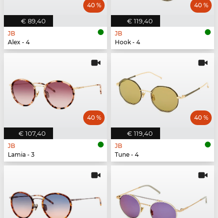
40 %
40 %
€ 89,40
€ 119,40
JB
JB
Alex - 4
Hook - 4
40 %
40 %
€ 107,40
€ 119,40
JB
JB
Lamia - 3
Tune - 4