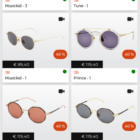
JB
JB
Musickid - 3
Tune - 1
40 %
40 %
€ 89,40
€ 119,40
JB
JB
Musickid - 1
Prince - 1
40 %
40 %
€ 119,40
€ 119,40