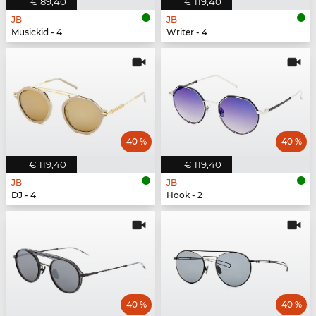
€ 89,40
€ 119,40
JB
JB
Musickid - 4
Writer - 4
40 %
40 %
€ 119,40
€ 119,40
JB
JB
DJ - 4
Hook - 2
40 %
40 %