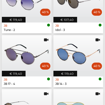
40 %
40 %
€ 119,40
€ 107,40
JB
JB
Tune - 2
Idol - 3
40 %
40 %
€ 119,40
€ 119,40
JB
JB
JB 17 - 4
JB 14 - 3