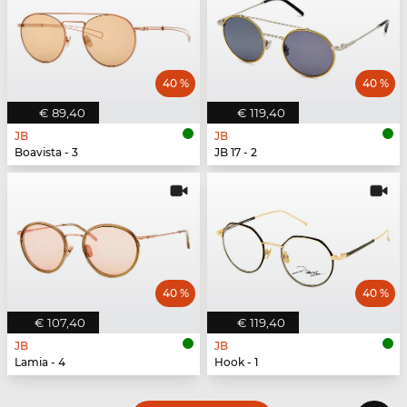
40 %
40 %
€ 89,40
€ 119,40
JB
JB
Boavista - 3
JB 17 - 2
40 %
40 %
€ 107,40
€ 119,40
JB
JB
Lamia - 4
Hook - 1