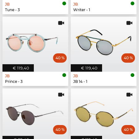
JB
JB
Tune - 3
Writer - 1
40 %
40 %
€ 119,40
€ 119,40
JB
JB
Prince - 3
JB 14 - 1
40 %
40 %