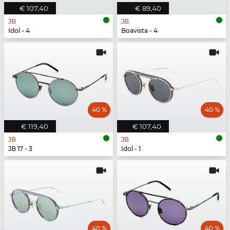
€ 107,40
€ 89,40
JB
JB
Idol - 4
Boavista - 4
40 %
40 %
€ 119,40
€ 107,40
JB
JB
JB 17 - 3
Idol - 1
40 %
40 %