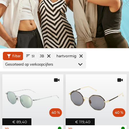
filter
JB
hartvormig
51
40 %
40 %
€ 89,40
€ 119,40