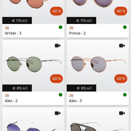
40 %
40 %
€ 119,40
€ 119,40
JB
JB
Writer - 3
Prince - 2
40 %
40 %
€ 89,40
€ 89,40
JB
JB
Alex - 2
Alex - 3