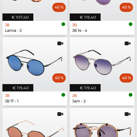
40 %
40 %
€ 107,40
€ 119,40
JB
JB
Lamia - 2
JB 14 - 4
40 %
40 %
€ 119,40
€ 119,40
JB
JB
JB 17 - 1
Jam - 2