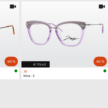
40 %
40 %
€ 119,40
JB
Nina - 3