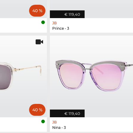
40 %
€ 119,40
JB
Prince - 3
40 %
€ 119,40
JB
Nina - 3