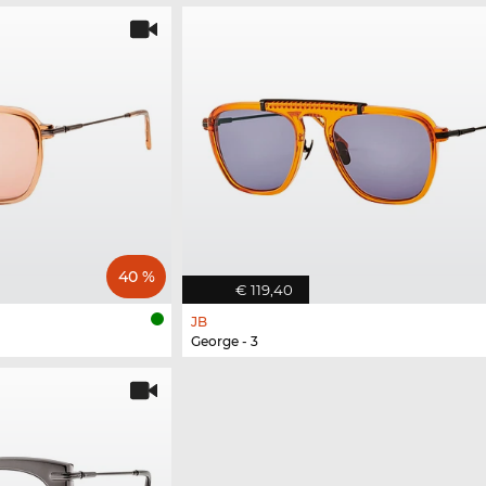
40 %
€ 119,40
JB
George - 3