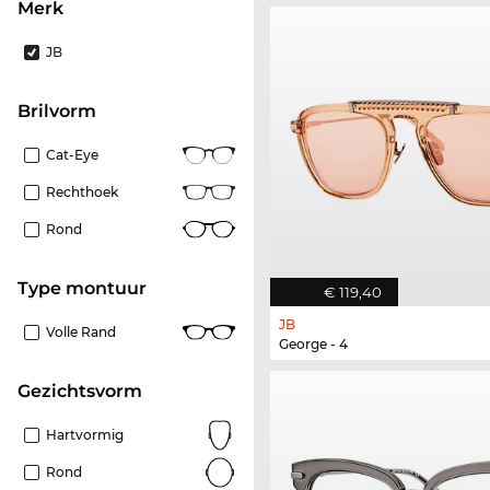
Merk
JB
Brilvorm
Cat-Eye
Rechthoek
Rond
Type montuur
€ 119,40
JB
Volle Rand
George - 4
Gezichtsvorm
Hartvormig
Rond