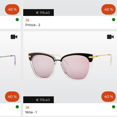
40 %
40 %
€ 119,40
JB
Prince - 2
40 %
40 %
€ 119,40
JB
Nina - 1