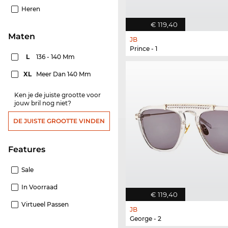
Heren
€ 119,40
Maten
JB
Prince - 1
L
136 - 140 Mm
XL
Meer Dan 140 Mm
Ken je de juiste grootte voor
jouw bril nog niet?
DE JUISTE GROOTTE VINDEN
features
Sale
In Voorraad
€ 119,40
Virtueel Passen
JB
George - 2