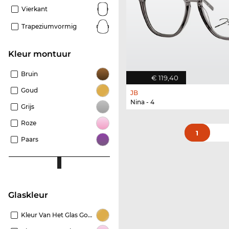
Vierkant
Trapeziumvormig
Kleur montuur
Bruin
€ 119,40
Goud
JB
Nina - 4
Grijs
Roze
1
Paars
Glaskleur
Kleur Van Het Glas Goud