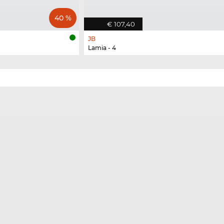
40 %
€ 107,40
JB
Lamia - 4