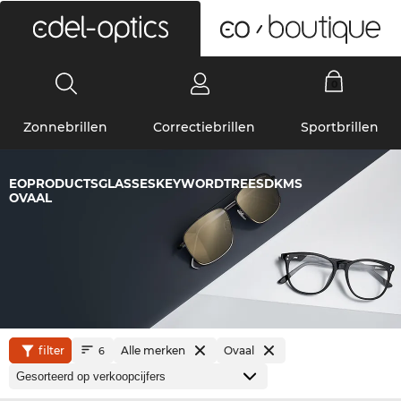
0
Zonnebrillen
Correctiebrillen
Sportbrillen
EOPRODUCTSGLASSESKEYWORDTREESDKMS
OVAAL
filter
Alle merken
Ovaal
6