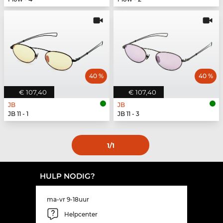
40 %
40 %
€ 107,40
€ 107,40
JB
JB
JB 11 - 1
JB 11 - 3
1
/1
HULP NODIG?
ma-vr 9-18uur
Helpcenter