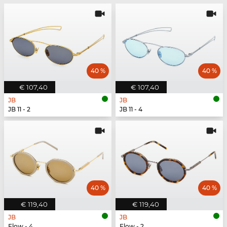
40 %
40 %
€ 107,40
€ 107,40
JB
JB
JB 11 - 2
JB 11 - 4
40 %
40 %
€ 119,40
€ 119,40
JB
JB
Flow - 4
Flow - 2