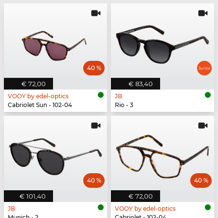
40 %
€ 72,00
€ 83,40
VOOY by edel-optics
JB
Cabriolet Sun - 102-04
Rio - 3
40 %
40 %
€ 101,40
€ 72,00
JB
VOOY by edel-optics
Munich - 2
Cabriolet - 102-04