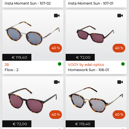
Insta Moment Sun - 107-02
Insta Moment Sun - 107-01
40 %
40 %
€ 119,40
€ 72,00
JB
VOOY by edel-optics
Flow - 2
Homework Sun - 106-01
40 %
40 %
€ 72,00
€ 119,40