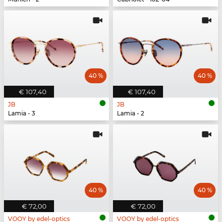
40 %
40 %
€ 107,40
€ 107,40
JB
JB
Lamia - 3
Lamia - 2
40 %
40 %
€ 72,00
€ 72,00
VOOY by edel-optics
VOOY by edel-optics