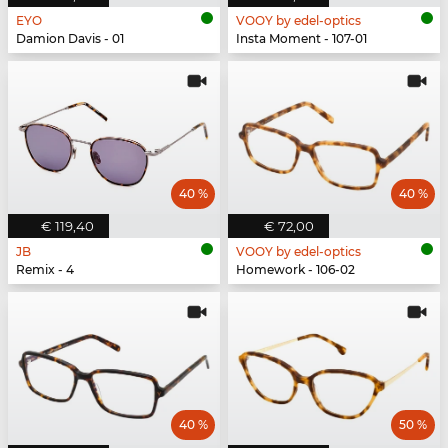
EYO
VOOY by edel-optics
Damion Davis - 01
Insta Moment - 107-01
40 %
40 %
€ 119,40
€ 72,00
JB
VOOY by edel-optics
Remix - 4
Homework - 106-02
40 %
50 %