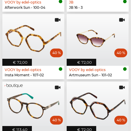
VOOY by edel-optics
JB
Afterwork Sun - 100-04
JB 16 - 3
40 %
40 %
€ 72,00
€ 72,00
VOOY by edel-optics
VOOY by edel-optics
Insta Moment - 107-02
Artmuseum Sun - 101-02
40 %
40 %
€ 113,40
€ 72,00