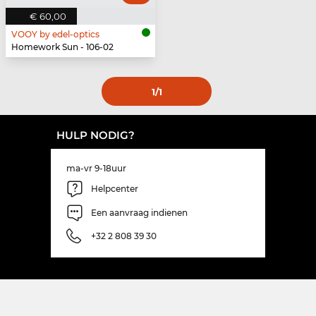
€ 60,00
VOOY by edel-optics
Homework Sun - 106-02
1
/1
HULP NODIG?
ma-vr 9-18uur
Helpcenter
Een aanvraag indienen
+32 2 808 39 30