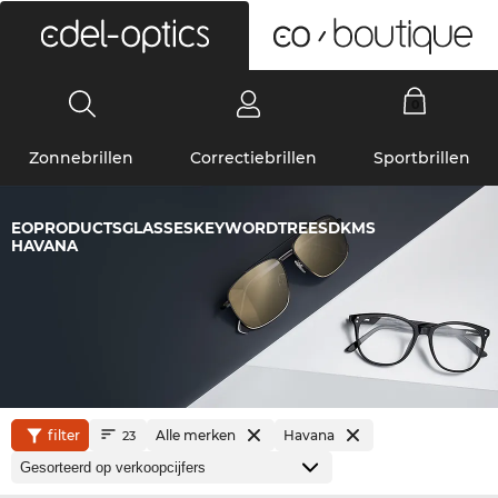
0
Zonnebrillen
Correctiebrillen
Sportbrillen
EOPRODUCTSGLASSESKEYWORDTREESDKMS
HAVANA
filter
Alle merken
Havana
23