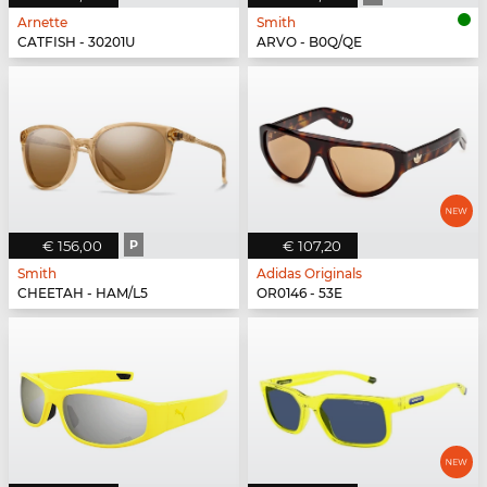
Arnette
Smith
CATFISH - 30201U
ARVO - B0Q/QE
€ 156,00
P
€ 107,20
Smith
Adidas Originals
CHEETAH - HAM/L5
OR0146 - 53E