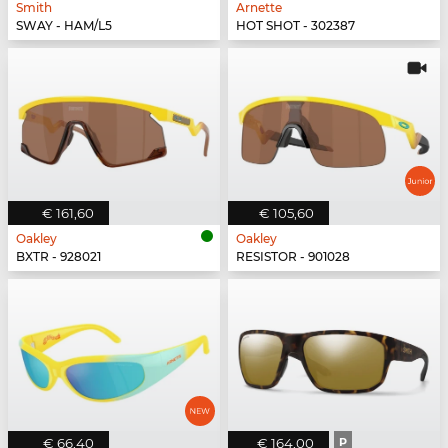
Smith
Arnette
SWAY - HAM/L5
HOT SHOT - 302387
€ 161,60
€ 105,60
Oakley
Oakley
BXTR - 928021
RESISTOR - 901028
€ 66,40
€ 164,00
P