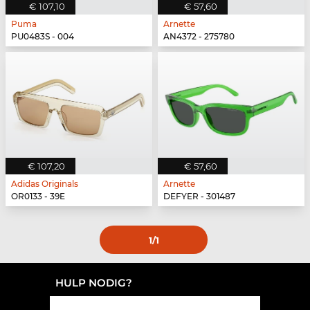
€ 107,10
€ 57,60
Puma
Arnette
PU0483S - 004
AN4372 - 275780
€ 107,20
€ 57,60
Adidas Originals
Arnette
OR0133 - 39E
DEFYER - 301487
1
/1
HULP NODIG?