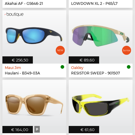
Akahai AF - GS646-21
LOWDOWN XL 2 - P65/L7
€ 256,50
€ 89,60
Maui Jim
Oakley
Haulani - B349-03A
RESISTOR SWEEP - 901507
€ 164,00
P
€ 61,60