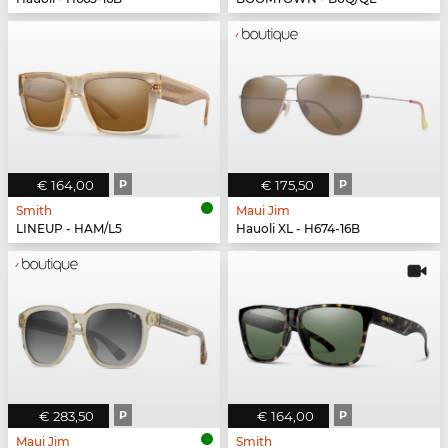
€ 164,00
P
€ 175,50
P
Smith
Maui Jim
LINEUP - HAM/L5
Hauoli XL - H674-16B
€ 283,50
P
€ 164,00
P
Maui Jim
Smith