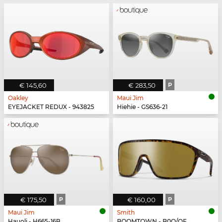
€ 145,60
€ 283,50
P
Oakley
Maui Jim
EYEJACKET REDUX - 943825
Hiehie - GS636-21
€ 175,50
P
€ 160,00
P
Maui Jim
Smith
Hauoli - H665-16B
BOOMTOWN - B0Q/QE