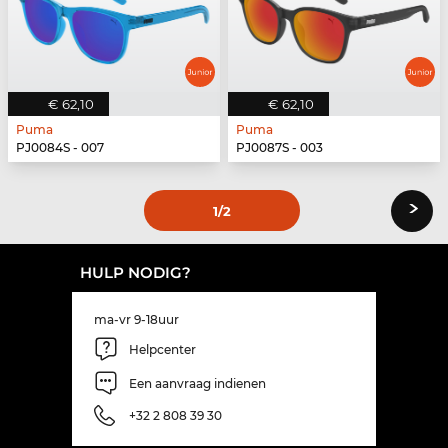
€ 62,10
€ 62,10
Puma
Puma
PJ0084S - 007
PJ0087S - 003
›
1
/2
HULP NODIG?
ma-vr 9-18uur
Helpcenter
Een aanvraag indienen
+32 2 808 39 30