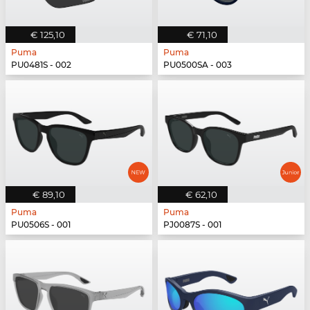
€ 125,10
€ 71,10
Puma
Puma
PU0481S - 002
PU0500SA - 003
€ 89,10
€ 62,10
Puma
Puma
PU0506S - 001
PJ0087S - 001