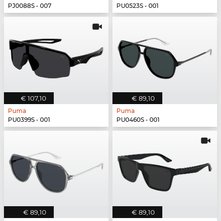
PJ0088S - 007
PU0523S - 001
€ 107,10
€ 89,10
Puma
Puma
PU0399S - 001
PU0460S - 001
€ 89,10
€ 89,10