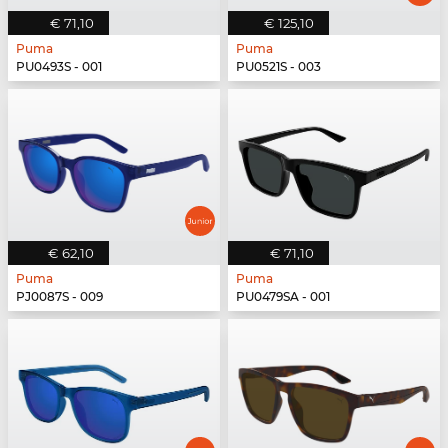
€ 71,10
€ 125,10
Puma
Puma
PU0493S - 001
PU0521S - 003
€ 62,10
€ 71,10
Puma
Puma
PJ0087S - 009
PU0479SA - 001