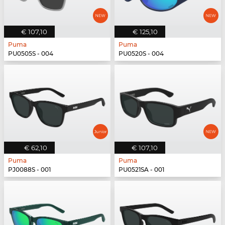
€ 107,10
€ 125,10
Puma
Puma
PU0505S - 004
PU0520S - 004
€ 62,10
€ 107,10
Puma
Puma
PJ0088S - 001
PU0521SA - 001