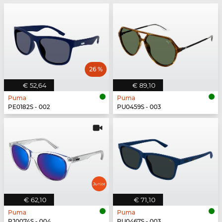
26 %
€ 52,64
€ 89,10
Puma
Puma
PE0182S - 002
PU0459S - 003
€ 62,10
€ 71,10
Puma
Puma
PJ0074S - 004
PU0467S - 003