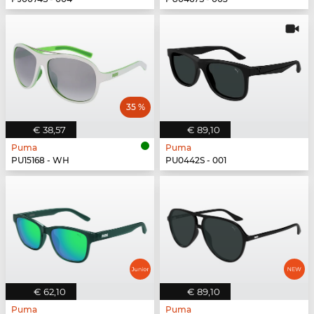
35 %
€ 38,57
€ 89,10
Puma
Puma
PU15168 - WH
PU0442S - 001
€ 62,10
€ 89,10
Puma
Puma