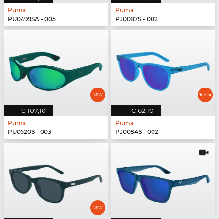
Puma
Puma
PU0499SA - 005
PJ0087S - 002
€ 107,10
€ 62,10
Puma
Puma
PU0520S - 003
PJ0084S - 002