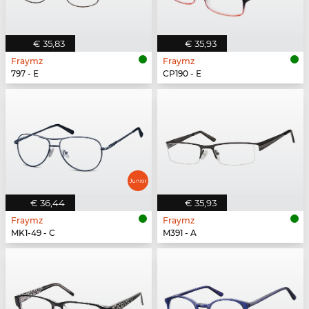
€ 35,83
€ 35,93
Fraymz
Fraymz
797 - E
CP190 - E
€ 36,44
€ 35,93
Fraymz
Fraymz
MK1-49 - C
M391 - A