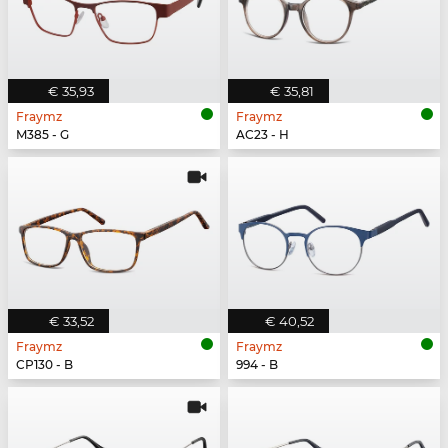
€ 35,93
€ 35,81
Fraymz
Fraymz
M385 - G
AC23 - H
€ 33,52
€ 40,52
Fraymz
Fraymz
CP130 - B
994 - B