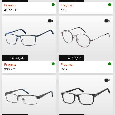
Fraymz
Fraymz
AC33 - F
510 - F
€ 38,48
€ 40,52
Fraymz
Fraymz
909 - C
971 -