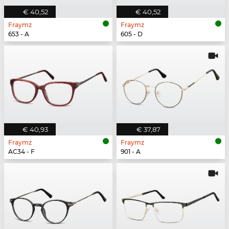
€ 40,52
€ 40,52
Fraymz
Fraymz
653 - A
605 - D
€ 40,93
€ 37,87
Fraymz
Fraymz
AC34 - F
901 - A