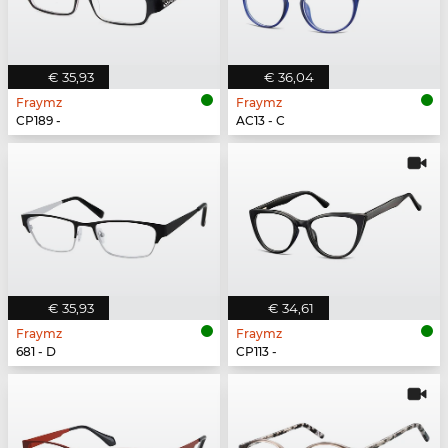
€ 35,93
€ 36,04
Fraymz
Fraymz
CP189 -
AC13 - C
€ 35,93
€ 34,61
Fraymz
Fraymz
681 - D
CP113 -