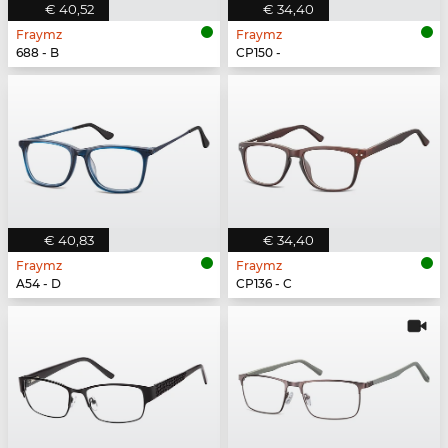
€ 40,52
€ 34,40
Fraymz
Fraymz
688 - B
CP150 -
€ 40,83
€ 34,40
Fraymz
Fraymz
A54 - D
CP136 - C