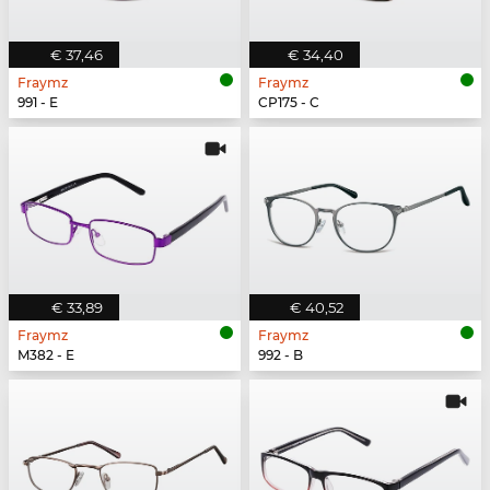
€ 37,46
€ 34,40
Fraymz
Fraymz
991 - E
CP175 - C
€ 33,89
€ 40,52
Fraymz
Fraymz
M382 - E
992 - B