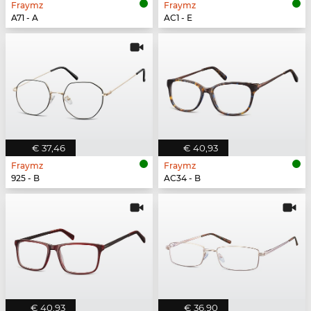
Fraymz
Fraymz
A71 - A
AC1 - E
€ 37,46
€ 40,93
Fraymz
Fraymz
925 - B
AC34 - B
€ 40,93
€ 36,90