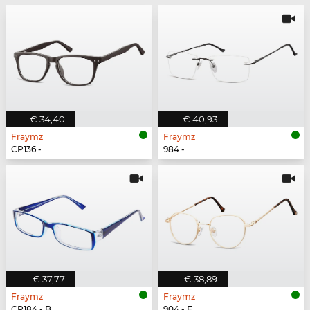
€ 34,40
€ 40,93
Fraymz
Fraymz
CP136 -
984 -
€ 37,77
€ 38,89
Fraymz
Fraymz
CP184 - B
904 - F