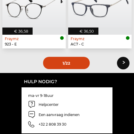
€ 36,58
€ 36,50
Fraymz
Fraymz
923 - E
AC7 - C
›
1
/22
HULP NODIG?
ma-vr 9-18uur
Helpcenter
Een aanvraag indienen
+32 2 808 39 30