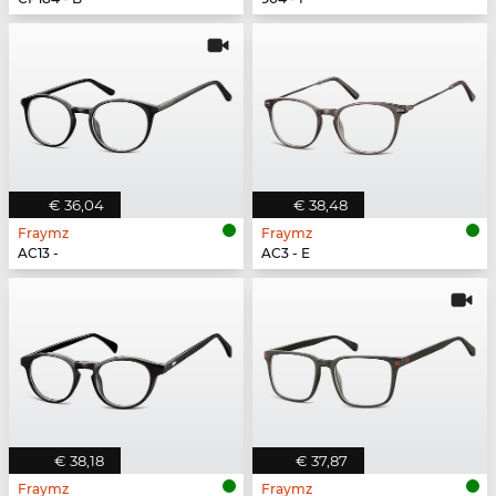
€ 36,04
€ 38,48
Fraymz
Fraymz
AC13 -
AC3 - E
€ 38,18
€ 37,87
Fraymz
Fraymz