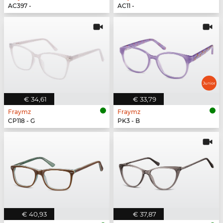
AC397 -
AC11 -
€ 34,61
€ 33,79
Fraymz
Fraymz
CP118 - G
PK3 - B
€ 40,93
€ 37,87