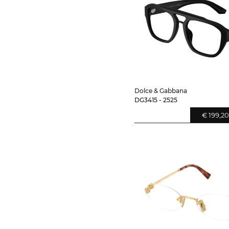
Dolce & Gabbana
DG3415 - 2525
€ 199,2