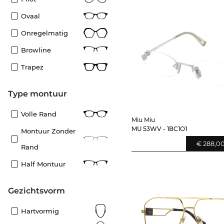
Ovaal
Onregelmatig
Browline
Trapez
Type montuur
Volle Rand
Miu Miu
MU 53WV - 1BC1O1
Montuur Zonder
€ 288,0
Rand
Half Montuur
Gezichtsvorm
Hartvormig