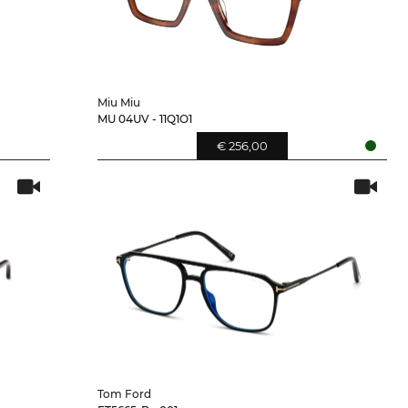
Miu Miu
MU 04UV - 11Q1O1
€ 256,00
Tom Ford