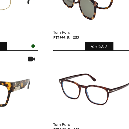
Tom Ford
FT5993-B - 052
0
€ 416,00
Tom Ford