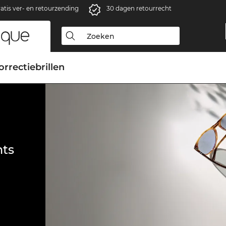
atis ver- en retourzending
30 dagen retourrecht
orrectiebrillen
ts