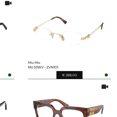
Miu Miu
MU 53WV - ZVN1O1
€ 288,00