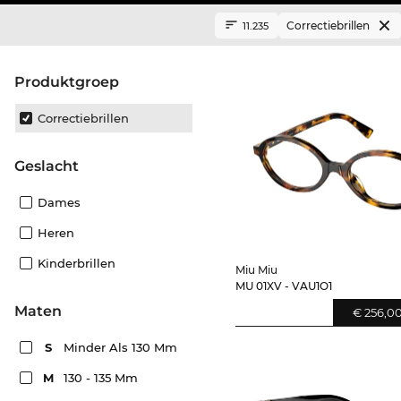
Correctiebrillen
11.235
Produktgroep
Correctiebrillen
Geslacht
Dames
Heren
Kinderbrillen
Miu Miu
MU 01XV - VAU1O1
Maten
€ 256,0
S
Minder Als 130 Mm
M
130 - 135 Mm