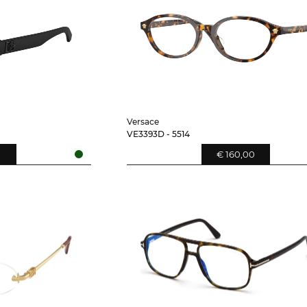
Versace
VE3393D - 5514
0
€ 160,00