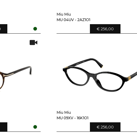
Miu Miu
MU 04UV - 2AZ1O1
0
€ 256,00
Miu Miu
MU 09XV - 16K1O1
0
€ 256,00