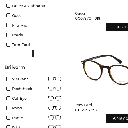
Dolce & Gabbana
Gucci
Gucci
GG0737O - 018
Miu Miu
€ 306,0
Prada
Tom Ford
Brilvorm
Vierkant
Rechthoek
Cat-Eye
Tom Ford
Rond
FT5294 - 052
Panto
€ 216,0
Pilot