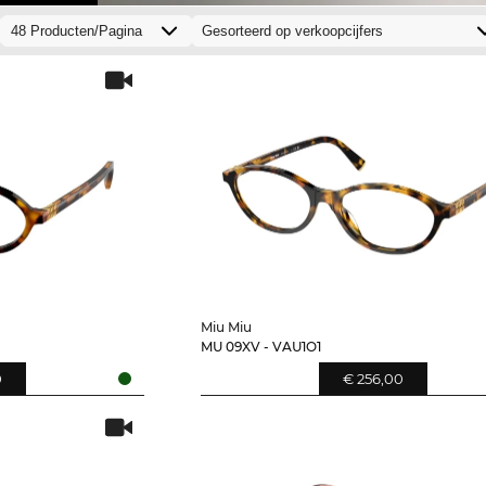
Miu Miu
MU 09XV - VAU1O1
0
€ 256,00