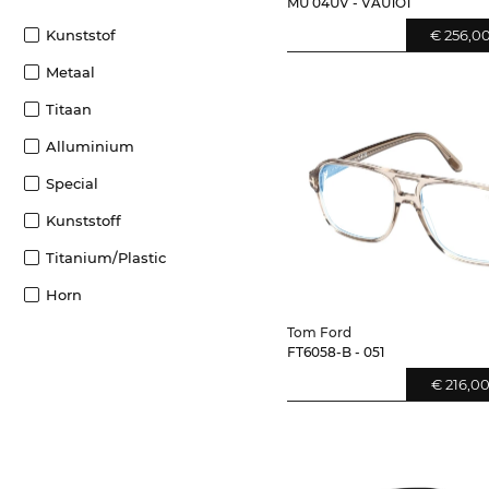
MU 04UV - VAU1O1
€ 256,0
Kunststof
Metaal
Titaan
Alluminium
Special
Kunststoff
Titanium/plastic
Horn
Tom Ford
FT6058-B - 051
€ 216,0