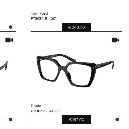
Tom Ford
FT5634-B - 001
€ 248,00
Prada
PR 16ZV - 1AB1O1
€ 192,00