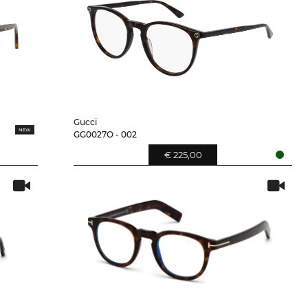
Gucci
GG0027O - 002
€ 225,00