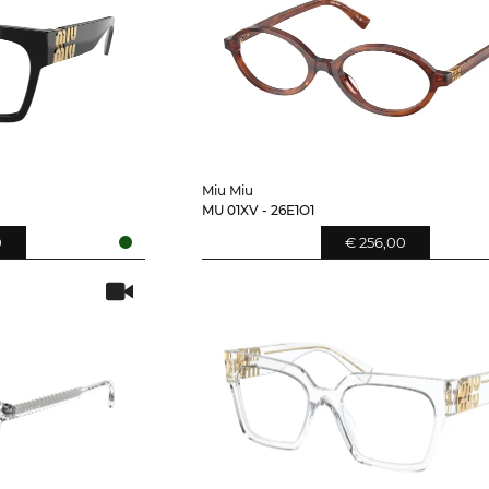
Miu Miu
MU 01XV - 26E1O1
0
€ 256,00