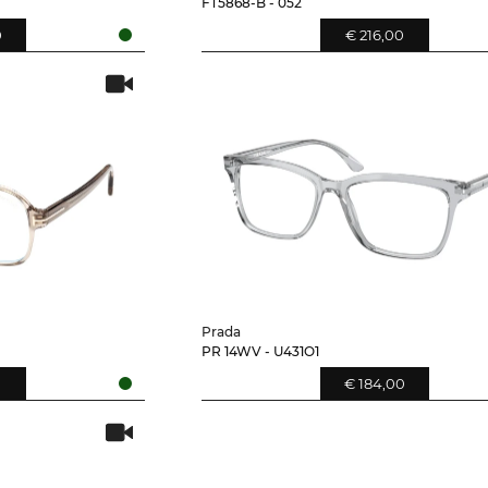
FT5868-B - 052
0
€ 216,00
Prada
PR 14WV - U431O1
0
€ 184,00