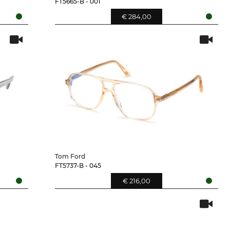
FT5665-B - 001
€ 284,00
Tom Ford
FT5737-B - 045
€ 216,00