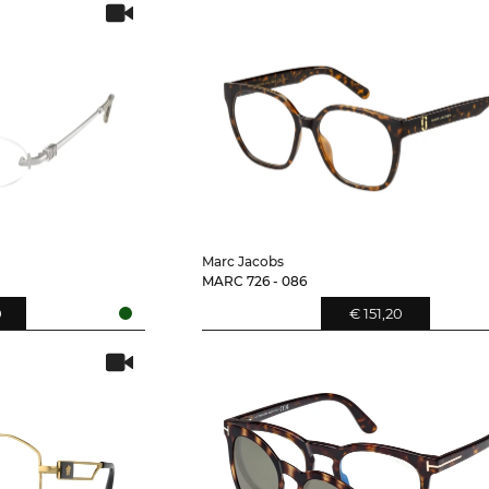
Marc Jacobs
MARC 726 - 086
0
€ 151,20