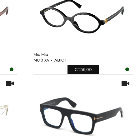
Miu Miu
MU 01XV - 1AB1O1
€ 256,00