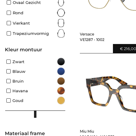
Ovaal Gezicht
Rond
Vierkant
Trapeziumvormig
Versace
VE1287 - 1002
€ 216,0
Kleur montuur
Zwart
Blauw
Bruin
Havana
Goud
Miu Miu
Materiaal frame