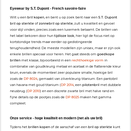
Eyewear by S.T. Dupont - French savoire-faire
Wilt u een
bril kopen
, en bent u op zoek bent naar een
S.T. Dupont
bril op sterkte
of
zonnebril op sterkte
, zult u kwaliteit en gevoel
voor stijl vinden, precies zoals een luxemerk betaamt. De brillen van
het label bekoren door hun
tijdloze look
, hier ligt de focus niet op
kortstondige trends maar eerder op gedistingeerde
terughoudendheid. De meeste modellen zijn unisex, maar er zijn ook
enkele brillen speciaal voor heren. Het gaat steeds om
goedkope
brillen
met klasse, bijvoorbeeld in een
rechthoekige vorm
in
combinatie van goudkleurig metaal en acetaat in de flatterende kleur
bruin, evenals de momenteel zeer populaire smalle, hoekige bril
zoals de
DP 8024
, gemaakt van zilverkleurig titanium. Een pantobril
van havana met goud titanium (
DP 2014
, een
pilotenbril
met dubbele
neusbrug (
DP 2010
) en een discrete zwarte bril met halve rand en
fijne details op de pootjes zoals de
DP 8025
maken het gamma
compleet.
Onze service - hoge kwaliteit en modern (net als uw bril)
Tijdens het
brillen kopen
of de aanschaf van een
bril op sterkte
kunt