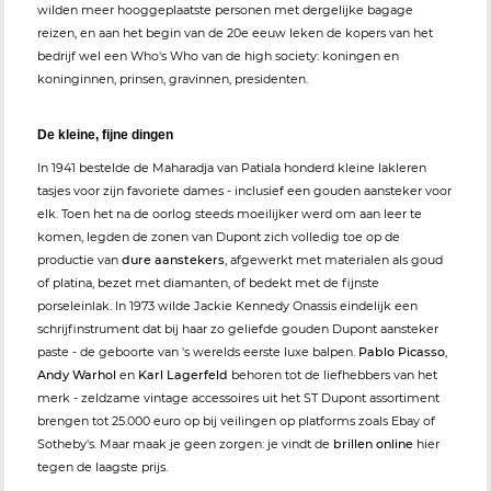
wilden meer hooggeplaatste personen met dergelijke bagage
reizen, en aan het begin van de 20e eeuw leken de kopers van het
bedrijf wel een Who's Who van de high society: koningen en
koninginnen, prinsen, gravinnen, presidenten.
De kleine, fijne dingen
In 1941 bestelde de Maharadja van Patiala honderd kleine lakleren
tasjes voor zijn favoriete dames - inclusief een gouden aansteker voor
elk. Toen het na de oorlog steeds moeilijker werd om aan leer te
komen, legden de zonen van Dupont zich volledig toe op de
productie van
dure aanstekers
, afgewerkt met materialen als goud
of platina, bezet met diamanten, of bedekt met de fijnste
porseleinlak. In 1973 wilde Jackie Kennedy Onassis eindelijk een
schrijfinstrument dat bij haar zo geliefde gouden Dupont aansteker
paste - de geboorte van 's werelds eerste luxe balpen.
Pablo Picasso
,
Andy Warhol
en
Karl Lagerfeld
behoren tot de liefhebbers van het
merk - zeldzame vintage accessoires uit het ST Dupont assortiment
brengen tot 25.000 euro op bij veilingen op platforms zoals Ebay of
Sotheby's. Maar maak je geen zorgen: je vindt de
brillen online
hier
tegen de laagste prijs.