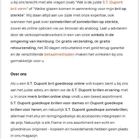
u bij ons terecht met alle vragen zoals "Wat is de juiste
S.T. Dupont
bril vorm
" of "Welke glazen komen in aanmerking voor mijn
bril op
sterkte
". Wij staan altijd aan uw zijde met onze expertise, ook
wanneer het gaat over
zonnebrillen of zonnebrillen op sterkte
,
zowel als online opticien via uw browser als analoog. Laat u adviseren
door de verkoopmedewerkers in een van onze
winkels in de
omgeving van Hamburg
. De
gratis verzending
, de
gratis
retourzending
, het 30-dagen retourbeleid met geld-terug-garantie
en de verschillende
betaalmethoden
maken het winkelen bij ons
gemakkelijk voor u.
Over ons
Als u een
S.T. Dupont bril goedkoop online
wilt kopen, bent u bij ons
aan het juiste adres, en delen we de
S.T. Dupont brillen ervaring
met
u. In onze
merk brillen online shop
vindt u een breed assortiment
S.T. Dupont goedkope brillen voor dames
en
Dupont goedkope
brillen voor heren
, en natuurlijk
S.T. Dupont goedkope zonnebrillen
,
allemaal met etui en reinigingsdoekje als accessoires inbegrepen in
de prijs. Natuurlijk is elk frame in ons assortiment een echt en
gloednieuw origineel - kopieën en tweedehands hebben geen plaats
in ons magazijn.