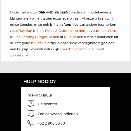
Onder het motto "
SEE AND BE SEEN
", bieden wij modebewuste
klanten merkbrillen tegen extra lage prijzen. Al onze prijzen, zijn
echte koopjes, maar ook
brillen afgeprijsd
van andere topmerken
zoals
Ray Ban brillen
,
Dolce & Gabbana brillen
,
Levis brillen
,
Gucci
brillen
,
Tommy Hilfiger brillen
of
Nike brillen
evenals producten uit
de categorie
brillen Sale
zijn in onze shop verkrijgbaar tegen een
unieke prijs - evenals natuurlijk
sportbrillen
en
S.T. Dupont
zonnebrillen
.
HULP NODIG?
ma-vr 9-18uur
Helpcenter
Een aanvraag indienen
+32 2 808 39 30