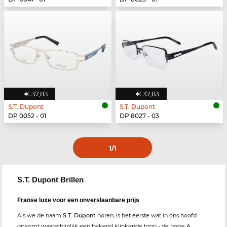
€ 37,83
€ 37,83
S.T. Dupont
S.T. Dupont
DP 0052 - 01
DP 8027 - 03
1
/1
S.T. Dupont Brillen
Franse luxe voor een onverslaanbare prijs
Als we de naam
S.T. Dupont
horen, is het eerste wat in ons hoofd
opkomt waarschijnlijk een bekend klinkende toon - de hoge A