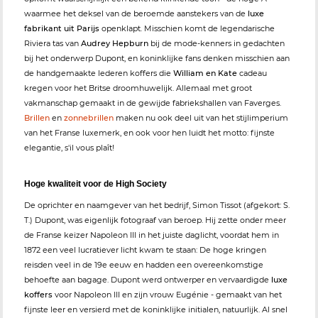
waarmee het deksel van de beroemde aanstekers van de
luxe
fabrikant uit Parijs
openklapt. Misschien komt de legendarische
Riviera tas van
Audrey Hepburn
bij de mode-kenners in gedachten
bij het onderwerp Dupont, en koninklijke fans denken misschien aan
de handgemaakte lederen koffers die
William en Kate
cadeau
kregen voor het Britse droomhuwelijk. Allemaal met groot
vakmanschap gemaakt in de gewijde fabriekshallen van Faverges.
Brillen
en
zonnebrillen
maken nu ook deel uit van het stijlimperium
van het Franse luxemerk, en ook voor hen luidt het motto: fijnste
elegantie, s'il vous plaît!
Hoge kwaliteit voor de High Society
De oprichter en naamgever van het bedrijf, Simon Tissot (afgekort: S.
T.) Dupont, was eigenlijk fotograaf van beroep. Hij zette onder meer
de Franse keizer Napoleon III in het juiste daglicht, voordat hem in
1872 een veel lucratiever licht kwam te staan: De hoge kringen
reisden veel in de 19e eeuw en hadden een overeenkomstige
behoefte aan bagage. Dupont werd ontwerper en vervaardigde
luxe
koffers
voor Napoleon III en zijn vrouw Eugénie - gemaakt van het
fijnste leer en versierd met de koninklijke initialen, natuurlijk. Al snel