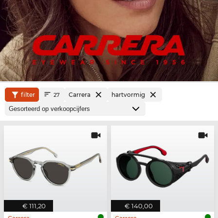
filter
Carrera
hartvormig
27
€ 111,20
€ 140,00