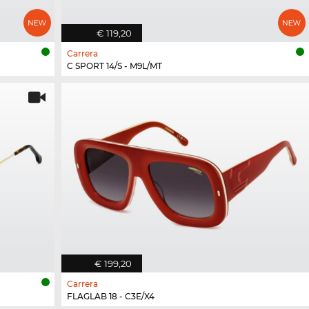
€ 119,20
Carrera
C SPORT 14/S - M9L/MT
€ 199,20
Carrera
FLAGLAB 18 - C3E/X4