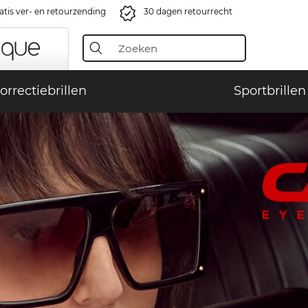
atis ver- en retourzending
30 dagen retourrecht
orrectiebrillen
Sportbrillen