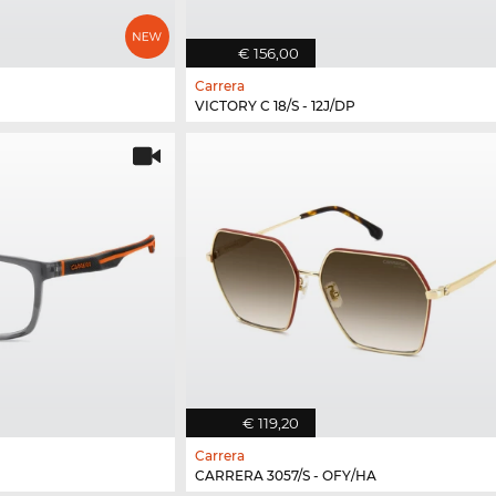
€ 156,00
Carrera
VICTORY C 18/S - 12J/DP
€ 119,20
Carrera
CARRERA 3057/S - OFY/HA