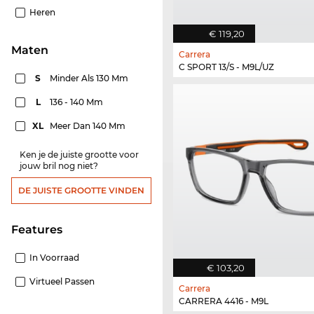
Heren
€ 119,20
Maten
Carrera
C SPORT 13/S - M9L/UZ
S
Minder Als 130 Mm
L
136 - 140 Mm
XL
Meer Dan 140 Mm
Ken je de juiste grootte voor
jouw bril nog niet?
DE JUISTE GROOTTE VINDEN
features
In Voorraad
€ 103,20
Virtueel Passen
Carrera
CARRERA 4416 - M9L