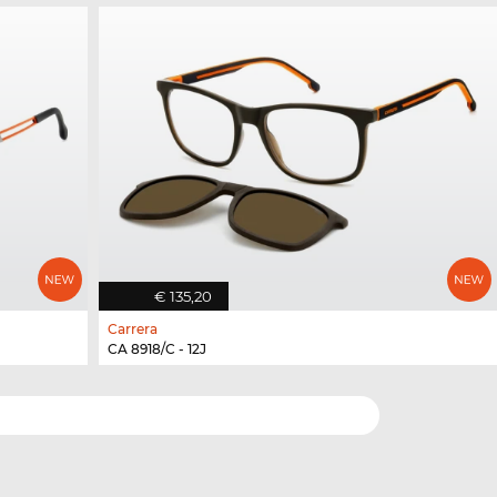
€ 135,20
Carrera
CA 8918/C - 12J