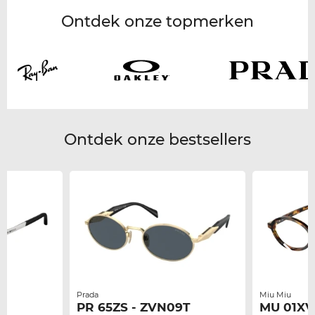
Ontdek onze topmerken
Ontdek onze bestsellers
Prada
Miu Miu
PR 65ZS - ZVN09T
MU 01XV