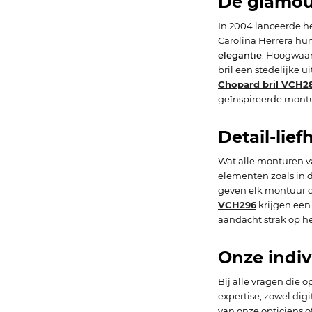
De glamour
In 2004 lanceerde he
Carolina Herrera hun
elegantie
. Hoogwaar
bril een stedelijke 
Chopard bril VCH2
geïnspireerde montu
Detail-lie
Wat alle monturen v
elementen zoals in 
geven elk montuur d
VCH296
krijgen een
aandacht strak op h
Onze indiv
Bij alle vragen die o
expertise, zowel di
van onze opticiens 