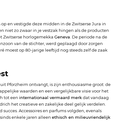
 op en vestigde deze midden in de Zwitserse Jura in
n en niet zo zwaar in je vestzak hingen als de producten
 het Zwitserse horlogemekka
Geneva
. De periode na de
inzoon van de stichter, werd geplaagd door zorgen
é moest op 80-jarige leeftijd nog steeds zelf de zaak
st
uit Pforzheim ontvangt, is zijn enthousiasme groot: de
elijke waarden en een vergelijkbare visie voor het
ch tot een
internationaal vermaard merk
dat vandaag
rich het creatieve en zakelijke deel gelijk verdelen.
nd succes. Accessoires en parfums volgden, evenals
sinds enkele jaren alleen
ethisch en milieuvriendelijk