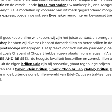
tie
en de verschillende
betaalmethoden
uw aankoop bij ons. Aange
vangt u alle modellen op voorraad van dit merk gegarandeerd morgen 
a express
, voegen we ook een
Eyeshaker
reiniging- en bewaarset toe,
il goedkoop online wilt kopen, wij zijn het juiste contact, en brengen
 shop
hebben wij diverse Chopard damesbrillen en herenbrillen in de a
enpoetsdoekje
inbegrepen. Het spreekt voor zich dat elk paar een glo
d zoals Chapard of Chopart hebben geen plaats in ons magazijn! Als 
SEE AND BE SEEN
, de hoogste kwaliteit leesbrillen en zonnebrille
 uit de eigen
brillen Sale
zijn bij ons verkrijgbaar tegen lage prijzen.
ken zoals
Calvin Klein brillen
,
Jimmy Choo brillen
,
Oakley brillen
,
T
ns in de buitengewone brillenwereld van Edel-Optics en trakteer uze
l.