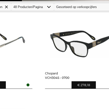
en
Chopard
VCH304S - 0700
0
€ 278,18