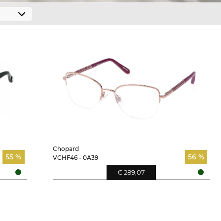
Chopard
55 %
56 %
VCHF46 - 0A39
€ 289,07