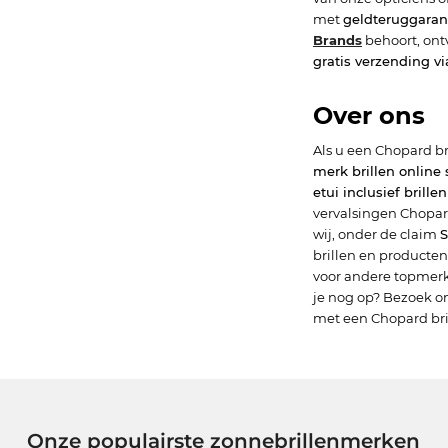
met
geldteruggaran
Brands
behoort, ont
gratis verzending vi
Over ons
Als u een Chopard br
merk brillen online
etui inclusief brill
vervalsingen Chopar
wij, onder de claim
brillen en producten
voor andere topmer
je nog op? Bezoek o
met een Chopard bri
Onze populairste zonnebrillenmerken