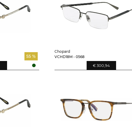
Chopard
55 %
VCHD18M - 0568
€ 300,94