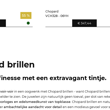
Chopard
55 %
VCH328 - 06YH
€ 347,44
 brillen
finesse met een extravagant tintje.
voir-voir
in een oogwenk met Chopard brillen - want Chopard brillen z
lder te zien. De juwelen zijn natuurlijk geen toeval, per slot van r
horloges en edelsmeedkunst van topklasse
. Chopard brillen en nat
er
ambachtelijke aandacht voor detail
en een modieus gevoel voor sti