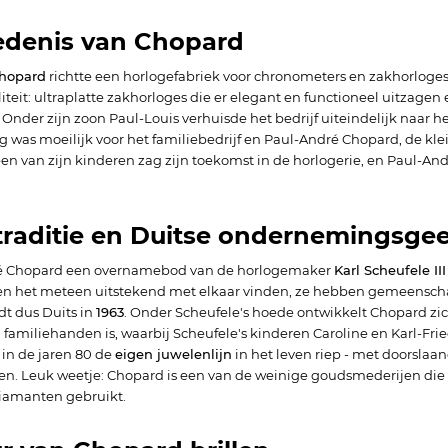
edenis van Chopard
Chopard
richtte een horlogefabriek voor chronometers en zakhorloges
aliteit: ultraplatte zakhorloges die er elegant en functioneel uitzage
 Onder zijn zoon Paul-Louis verhuisde het bedrijf uiteindelijk naar
 was moeilijk voor het familiebedrijf en Paul-André Chopard, de kle
en van zijn kinderen zag zijn toekomst in de horlogerie, en Paul-Andr
traditie en Duitse ondernemingsgee
é Chopard een overnamebod van de horlogemaker
Karl Scheufele III
het meteen uitstekend met elkaar vinden, ze hebben gemeenschapp
dt dus Duits in
1963
. Onder Scheufele's hoede ontwikkelt Chopard zi
 familiehanden is, waarbij Scheufele's kinderen Caroline en Karl-Fried
 in de jaren 80 de
eigen juwelenlijn
in het leven riep - met doorslaa
len. Leuk weetje: Chopard is een van de weinige goudsmederijen die 
iamanten gebruikt.