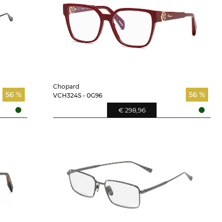
Chopard
56 %
56 %
VCH324S - 0G96
€ 298,96