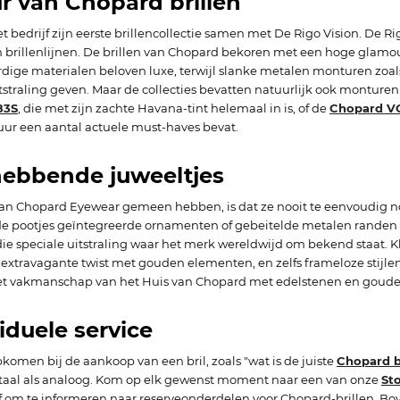
 van Chopard brillen
t bedrijf zijn eerste brillencollectie samen met De Rigo Vision. De R
 brillenlijnen. De brillen van Chopard bekoren met een hoge glamou
dige materialen beloven luxe, terwijl slanke metalen monturen zo
uitstraling geven. Maar de collecties bevatten natuurlijk ook montur
83S
, die met zijn zachte Havana-tint helemaal in is, of de
Chopard VC
ur een aantal actuele must-haves bevat.
fhebbende juweeltjes
an Chopard Eyewear gemeen hebben, is dat ze nooit te eenvoudig noch
de pootjes geïntegreerde ornamenten of gebeitelde metalen randen
ie speciale uitstraling waar het merk wereldwijd om bekend staat. 
 extravagante twist met gouden elementen, en zelfs frameloze stijle
et vakmanschap van het Huis van Chopard met edelstenen en goude
iduele service
pkomen bij de aankoop van een bril, zoals "wat is de juiste
Chopard b
gitaal als analoog. Kom op elk gewenst moment naar een van onze
St
of om te informeren naar reserveonderdelen voor Chopard-brillen. 