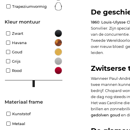
Trapeziumvormig
De geschi
Kleur montuur
1860
:
Louis-Ulysse 
Sonvilier. Zijn speci
Zwart
van de concurrentie.
Tweede Wereldoorlog
Havana
over nieuw bloed: ge
Goud
leiden.
Grijs
Zwitserse 
Rood
Wanneer Paul-Andr
twee mannen kunnen 
bedrijf. Chopard wor
de dag nog steeds in
Materiaal frame
Het was Caroline die
brillen en zonnebril
Kunststof
gedolven goud
en d
Metaal