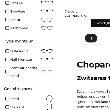
Cat-Eye
Browline
Chopard
VCH290S - 0722
Panto
€ 278,18
Rechthoek
1
Type montuur
Volle Rand
Half Montuur
Chopard
Montuur Zonder
Rand
Zwitserse 
Gezichtsvorm
Savoir-vivre wordt
Sa
helpen ons ook om he
Rond
synoniem met
luxe 
onmiskenbare mani
Vierkant