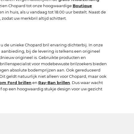
zien Chopard tot onze hoogwaardige
Boutique
in huis, als u vandaag tot 18.00 uur bestelt. Naast de
 zodat uw merkbril altijd schittert.
 u de unieke Chopard bril ervaring dichterbij. In onze
anbieding, bij de levering is telkens een origineel
ednieuw origineel is. Gebruikte producten en
brillenspecialist voor modebewuste brilzoekers bieden
n tegen absolute bodemprijzen aan. Ook gereduceerd
 Dit geldt natuurlijk niet alleen voor Chopard, maar ook
om Ford brillen
en
Ray-Ban brillen
. Dus waar wacht
lf op een hoogwaardig stukje design voor uw gezicht