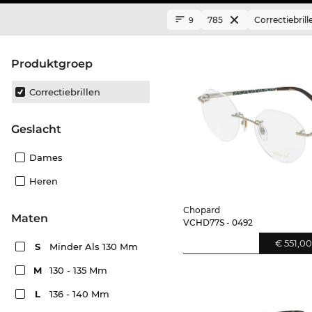
785
Correctiebrill
9
Produktgroep
Correctiebrillen
Geslacht
Dames
Heren
Chopard
Maten
VCHD77S - 0492
€ 551,0
S
Minder Als 130 Mm
M
130 - 135 Mm
L
136 - 140 Mm