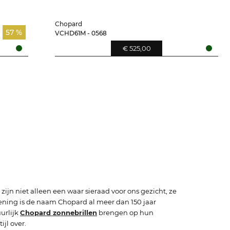
Chopard
57 %
VCHD61M - 0568
€ 525,00
ijn niet alleen een waar sieraad voor ons gezicht, ze
ekening is de naam Chopard al meer dan 150 jaar
uurlijk
Chopard zonnebrillen
brengen op hun
jl over.