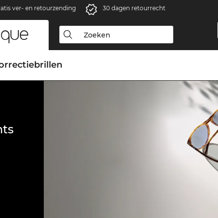
atis ver- en retourzending
30 dagen retourrecht
orrectiebrillen
ts