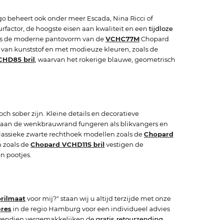
igo beheert ook onder meer Escada, Nina Ricci of
rfactor, de hoogste eisen aan kwaliteit en een
tijdloze
als de moderne pantovorm van de
VCHC77M
Chopard
en van kunststof en met modieuze kleuren, zoals de
HD85 bril
, waarvan het rokerige blauwe, geometrisch
 sober zijn. Kleine details en decoratieve
 aan de wenkbrauwrand fungeren als blikvangers en
Klassieke zwarte rechthoek modellen zoals de
Chopard
n zoals de
Chopard VCHD11S bril
vestigen de
n pootjes.
rilmaat
voor mij?" staan wij u altijd terzijde met onze
ores
in de regio Hamburg voor een individueel advies
Bovendien vergemakkelijken de
gratis retourzending