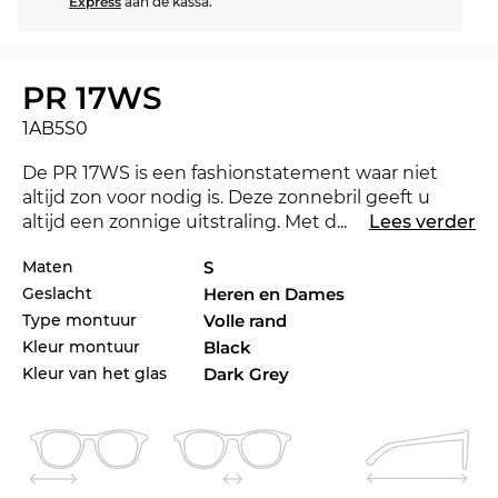
Express
aan de kassa.
PR 17WS
1AB5S0
De PR 17WS is een fashionstatement waar niet
altijd zon voor nodig is. Deze zonnebril geeft u
altijd een zonnige uitstraling. Met de nieuwe
...
Lees verder
Prada
laat u zien dat u een trendsetter bent. Voor
Maten
S
het lopende seizoen zet het gerenommeerde
Geslacht
Heren en Dames
label met haar collectie de toon voor 2021. Een
andere kleur zou eigenlijk beter bij uw favoriete
Type montuur
Volle rand
outfit staan? Check ook de andere stijlen van der
Kleur montuur
Black
PR 17WS in ons assortiment van 2020 en 2021
Kleur van het glas
Dark Grey
Prada
.
Deze bril ontleent zijn klassieke karakter aan haar
uitgesproken lijnenspel en maken die bril tot een
musthave voor
dames
. Bij een
vol montuur