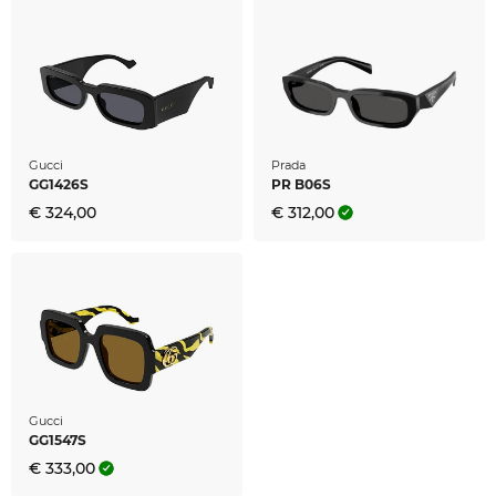
kunnen u deze tegen een zeer gunstige prijs
leveren. Bij ons in de onlineshop vindt u altijd de
laagste prijs. Zo gunstig vindt u de PR 17WS niet
eens in de uitverkoop.
Gucci
Prada
GG1426S
PR B06S
€ 324,00
€ 312,00
Gucci
GG1547S
€ 333,00