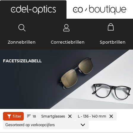
0
Zonnebrillen
Correctiebrillen
Sportbrillen
FACETSIZELABELL
filter
Smartglasses
L - 136 - 140 mm
18