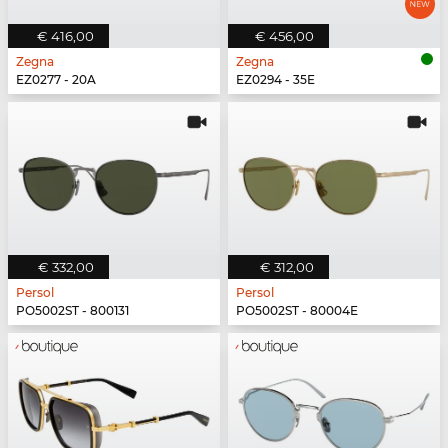
€ 416,00
€ 456,00
Zegna
Zegna
EZ0277 - 20A
EZ0294 - 35E
€ 332,00
€ 312,00
Persol
Persol
PO5002ST - 800131
PO5002ST - 80004E