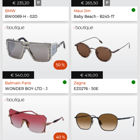
€ 235,20
P
€ 265,50
P
BMW
Maui Jim
BW0069-H - 02D
Baby Beach - B245-17
50 %
€ 540,00
€ 416,00
Balmain Paris
Zegna
WONDER BOY-LTD - J
EZ0276 - 50E
40 %