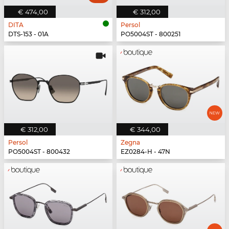
€ 474,00
€ 312,00
DITA
Persol
DTS-153 - 01A
PO5004ST - 800251
€ 312,00
€ 344,00
Persol
Zegna
PO5004ST - 800432
EZ0284-H - 47N