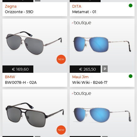
Zegna
DITA
Orizzonte - 59D
Metamat - 01
€ 169,60
€ 265,50
P
BMW
Maui Jim
BW0078-H - 02A
Wiki Wiki - B246-17