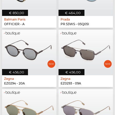
€ 850,00
€ 464,00
Balmain Paris
Prada
OFFICIER - A
PR 53WS - 05Q05I
€ 456,00
€ 456,00
Zegna
Zegna
EZ0294 - 20A
EZ0293 - 09A