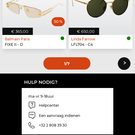
50 %
€ 365,00
€ 650,00
Balmain Paris
Linda Farrow
FIXE II - D
LFL704 - C4
›
1
/7
HULP NODIG?
ma-vr 9-18uur
Helpcenter
Een aanvraag indienen
+32 2 808 39 30