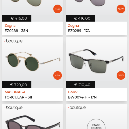
€ 416,00
€ 416,00
Zegna
Zegna
EZ0288 - 35N
EZ0289 - 17A
€ 720,00
€ 210,40
MASUNAGA
BMW
TORCULAR - S11
BW0074-H - 17N