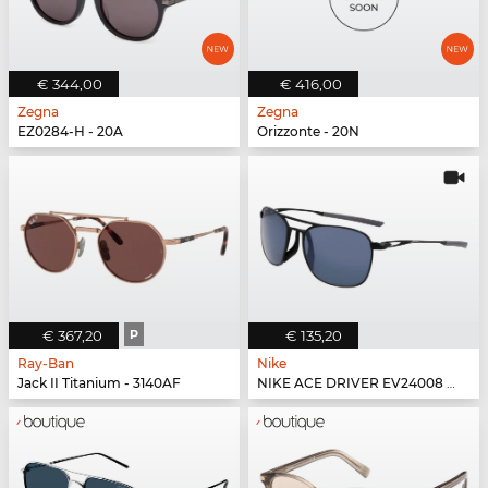
€ 344,00
€ 416,00
Zegna
Zegna
EZ0284-H - 20A
Orizzonte - 20N
€ 367,20
P
€ 135,20
Ray-Ban
Nike
Jack II Titanium - 3140AF
NIKE ACE DRIVER EV24008 - 010