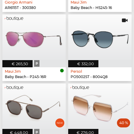
Giorgio Armani
Maui Jim
AR6115T - 300380
Baby Beach - HS245-16
€ 265,50
P
€ 332,00
Maui Jim
Persol
Baby Beach - P245-16R
PO5002ST - 8004Q8
40 %
€ 448,00
P
€ 276,00