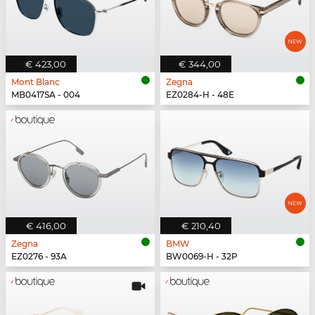
€ 423,00
€ 344,00
Mont Blanc
Zegna
MB0417SA - 004
EZ0284-H - 48E
€ 416,00
€ 210,40
Zegna
BMW
EZ0276 - 93A
BW0069-H - 32P