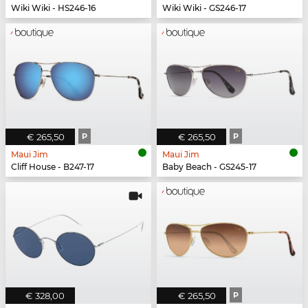
Wiki Wiki - HS246-16
Wiki Wiki - GS246-17
€ 265,50
P
€ 265,50
P
Maui Jim
Maui Jim
Cliff House - B247-17
Baby Beach - GS245-17
€ 328,00
€ 265,50
P