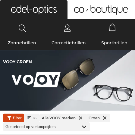
0
Zonnebrillen
Correctiebrillen
Sportbrillen
VOOY GROEN
filter
Alle VOOY merken
Groen
16