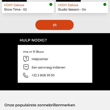
VOOY Deluxe
VOOY Deluxe
Show Time - 02
Studio Session - 04
1
/1
HULP NODIG?
ma-vr 9-18uur
Helpcenter
Een aanvraag indienen
+32 2 808 39 30
Onze populairste zonnebrillenmerken