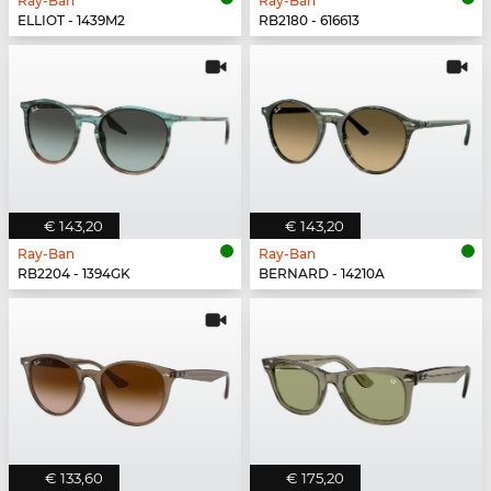
Ray-Ban
Ray-Ban
ELLIOT - 1439M2
RB2180 - 616613
€ 143,20
€ 143,20
Ray-Ban
Ray-Ban
RB2204 - 1394GK
BERNARD - 14210A
€ 133,60
€ 175,20