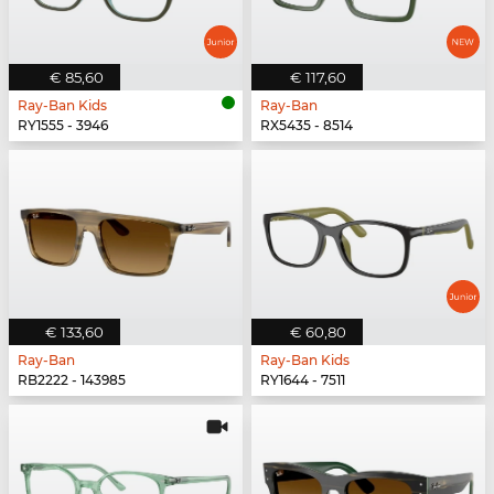
€ 85,60
€ 117,60
Ray-Ban Kids
Ray-Ban
RY1555 - 3946
RX5435 - 8514
€ 133,60
€ 60,80
Ray-Ban
Ray-Ban Kids
RB2222 - 143985
RY1644 - 7511