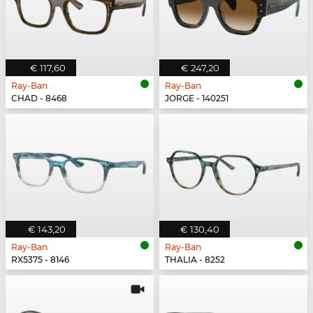
€ 117,60
€ 247,20
Ray-Ban
Ray-Ban
CHAD - 8468
JORGE - 140251
€ 143,20
€ 130,40
Ray-Ban
Ray-Ban
RX5375 - 8146
THALIA - 8252