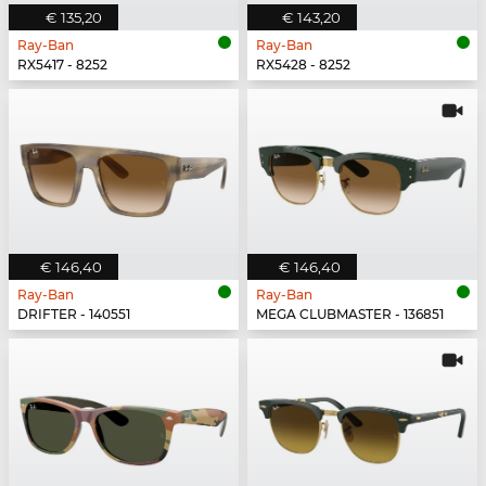
€ 135,20
€ 143,20
Ray-Ban
Ray-Ban
RX5417 - 8252
RX5428 - 8252
€ 146,40
€ 146,40
Ray-Ban
Ray-Ban
DRIFTER - 140551
MEGA CLUBMASTER - 136851