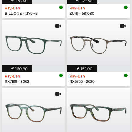
€ 178,40
€ 109,60
Ray-Ban
Ray-Ban
BILL ONE - 1376M3
ZURI - 681080
€ 160,80
€ 152,00
Ray-Ban
Ray-Ban
RX7199 - 8062
RX6355 - 2620