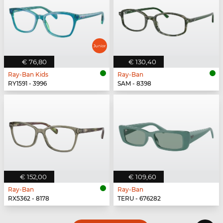
€ 76,80
€ 130,40
Ray-Ban Kids
Ray-Ban
RY1591 - 3996
SAM - 8398
€ 152,00
€ 109,60
Ray-Ban
Ray-Ban
RX5362 - 8178
TERU - 676282