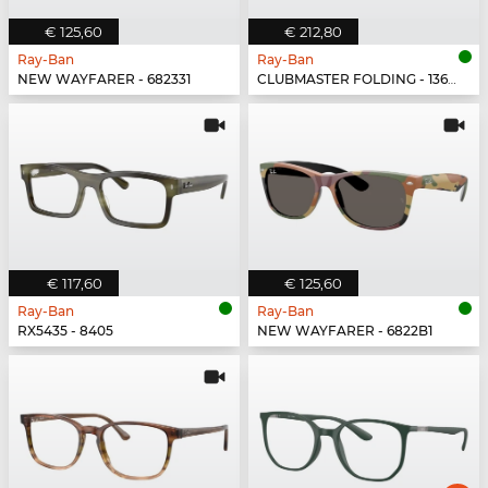
€ 125,60
€ 212,80
Ray-Ban
Ray-Ban
NEW WAYFARER - 682331
CLUBMASTER FOLDING - 136885
€ 117,60
€ 125,60
Ray-Ban
Ray-Ban
RX5435 - 8405
NEW WAYFARER - 6822B1