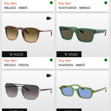
Ray-Ban
Ray-Ban
RB4305 - 616613
WAYFARER - 68694E
€ 143,20
€ 125,60
Ray-Ban
Ray-Ban
RB2203 - 13920A
WARREN - 6681/3