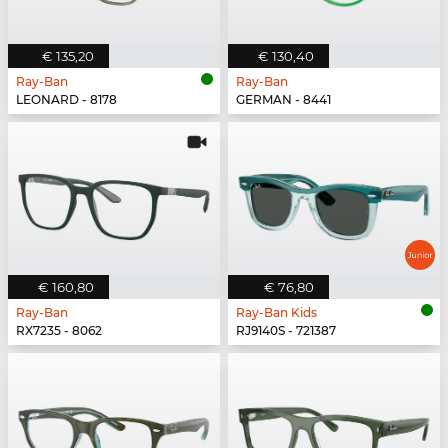
€ 135,20
€ 130,40
Ray-Ban
Ray-Ban
LEONARD - 8178
GERMAN - 8441
€ 160,80
€ 76,80
Ray-Ban
Ray-Ban Kids
RX7235 - 8062
RJ9140S - 721387