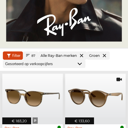
filter
Alle Ray-Ban merken
Groen
87
€ 183,20
P
€ 133,60