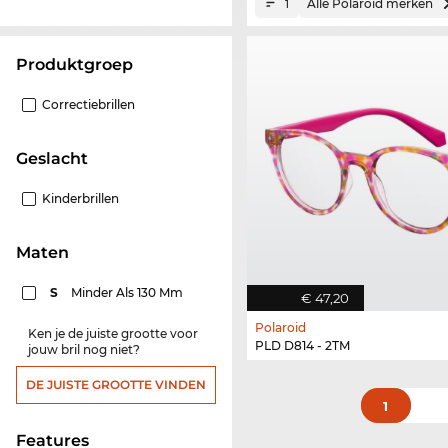
Alle Polaroid merken
1
Produktgroep
Correctiebrillen
Geslacht
Kinderbrillen
Maten
S
Minder Als 130 Mm
€ 47,20
Polaroid
Ken je de juiste grootte voor
PLD D814 - 2TM
jouw bril nog niet?
DE JUISTE GROOTTE VINDEN
1
features