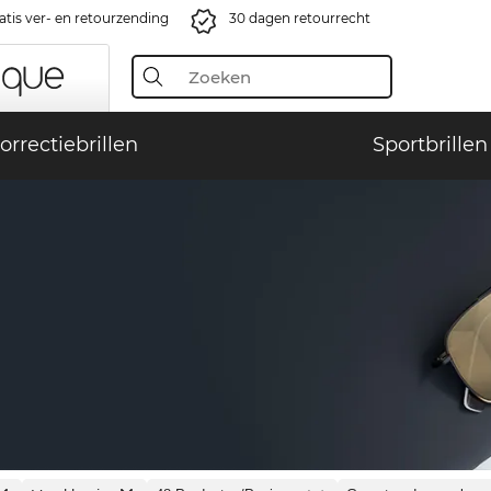
atis ver- en retourzending
30 dagen retourrecht
orrectiebrillen
Sportbrillen