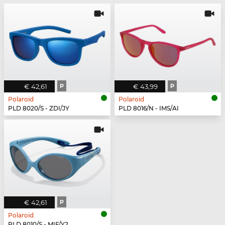
€ 42,61
P
€ 43,99
P
Polaroid
Polaroid
PLD 8020/S - ZDI/JY
PLD 8016/N - IMS/AI
€ 42,61
P
Polaroid
PLD 8010/S - MIF/Y2