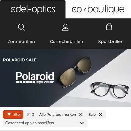
0
Zonnebrillen
Correctiebrillen
Sportbrillen
POLAROID SALE
filter
Alle Polaroid merken
Sale
3