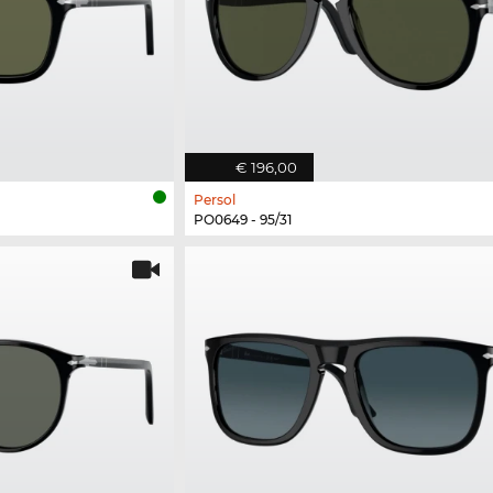
€ 196,00
Persol
PO0649 - 95/31