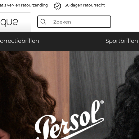
atis ver- en retourzending
30 dagen retourrecht
orrectiebrillen
Sportbrillen