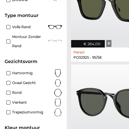
Type montuur
Volle Rand
Montuur Zonder
€ 264,00
P
Rand
Persol
PO3292S - 95/58
Gezichtsvorm
Hartvormig
Ovaal Gezicht
Rond
Vierkant
Trapeziumvormig
Kleur montuur