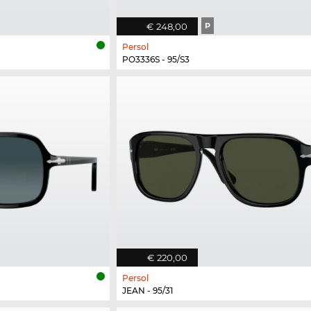
€ 248,00
P
Persol
PO3336S - 95/S3
€ 220,00
Persol
JEAN - 95/31