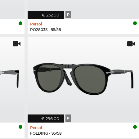
€ 232,00
P
Persol
PO2803S - 95/58
€ 296,00
P
Persol
FOLDING - 95/58