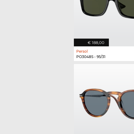
€ 188,00
Persol
PO3048S - 95/31