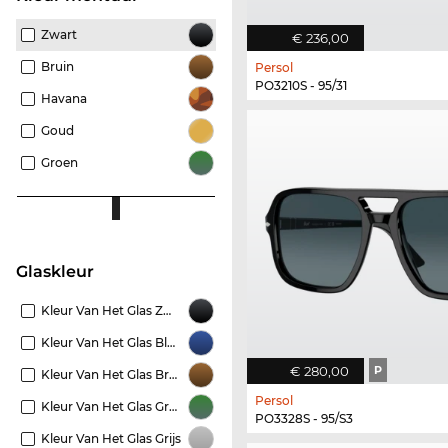
Zwart
€ 236,00
Bruin
Persol
PO3210S - 95/31
Havana
Goud
Groen
Glaskleur
Kleur Van Het Glas Zwart
Kleur Van Het Glas Blauw
€ 280,00
P
Kleur Van Het Glas Bruin
Persol
Kleur Van Het Glas Groen
PO3328S - 95/S3
Kleur Van Het Glas Grijs