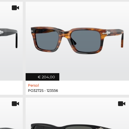
€ 204,00
Persol
PO3272S - 123556