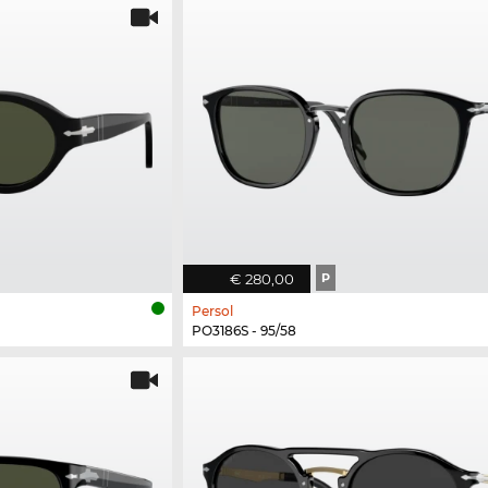
€ 280,00
P
Persol
PO3186S - 95/58