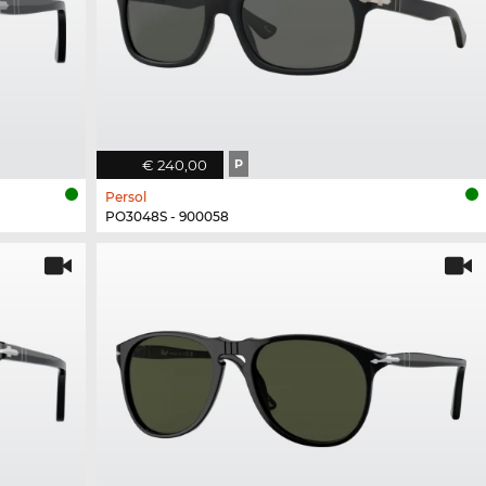
€ 240,00
P
Persol
PO3048S - 900058