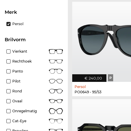
Merk
Persol
Brilvorm
Vierkant
Rechthoek
Panto
€ 240,00
P
Pilot
Persol
Rond
PO0649 - 95/S3
Ovaal
Onregelmatig
Cat-Eye
Browline