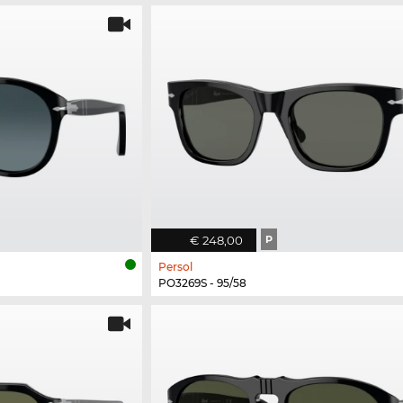
€ 248,00
P
Persol
PO3269S - 95/58