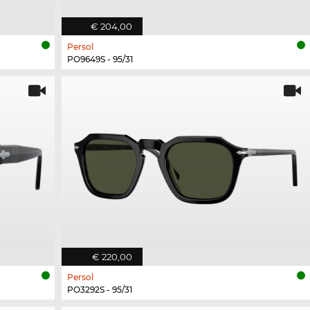
€ 204,00
Persol
PO9649S - 95/31
€ 220,00
Persol
PO3292S - 95/31