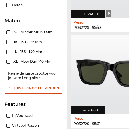
Heren
€ 248,00
P
Maten
Persol
PO3272S - 95/48
S
Minder Als 130 Mm
M
130 - 135 Mm
L
136 - 140 Mm
XL
Meer Dan 140 Mm
Ken je de juiste grootte voor
jouw bril nog niet?
DE JUISTE GROOTTE VINDEN
features
€ 204,00
In Voorraad
Persol
PO3272S - 95/31
Virtueel Passen