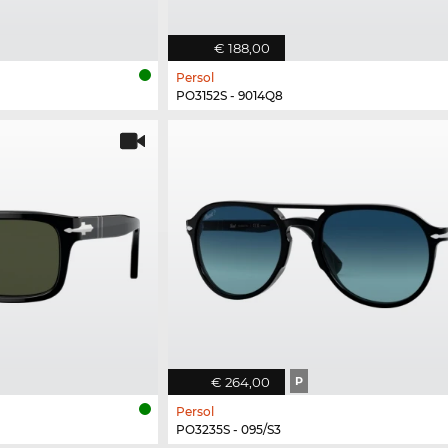
€ 188,00
Persol
PO3152S - 9014Q8
€ 264,00
P
Persol
PO3235S - 095/S3