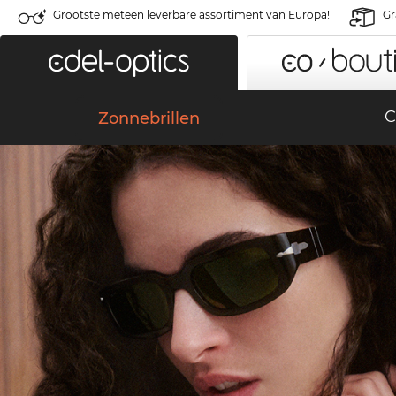
Grootste meteen leverbare assortiment van Europa!
Gr
C
Zonnebrillen