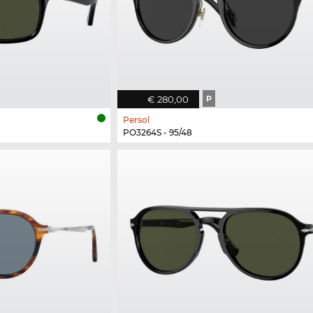
€ 280,00
P
Persol
PO3264S - 95/48