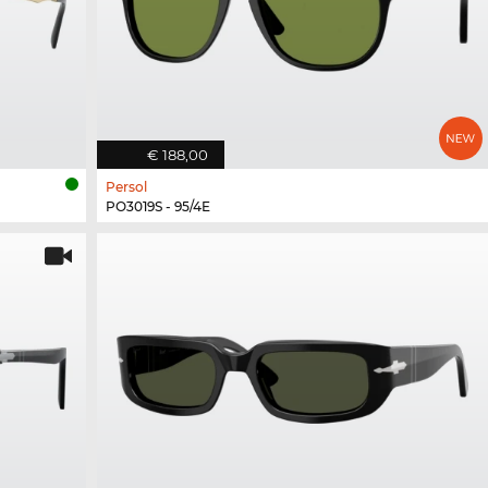
€ 188,00
Persol
PO3019S - 95/4E