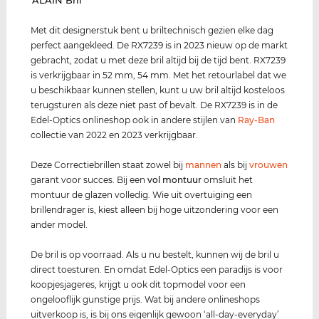
‌ALAIN Bril
Met dit designerstuk bent u briltechnisch gezien elke dag
perfect aangekleed. De RX7239 is in 2023 nieuw op de markt
gebracht, zodat u met deze bril altijd bij de tijd bent. RX7239
is verkrijgbaar in 52 mm, 54 mm. Met het retourlabel dat we
u beschikbaar kunnen stellen, kunt u uw bril altijd kosteloos
terugsturen als deze niet past of bevalt. De RX7239 is in de
Edel-Optics onlineshop ook in andere stijlen van
Ray-Ban
collectie van 2022 en 2023 verkrijgbaar.
Deze Correctiebrillen staat zowel bij
mannen
als bij
vrouwen
garant voor succes. Bij een
vol montuur
omsluit het
montuur de glazen volledig. Wie uit overtuiging een
brillendrager is, kiest alleen bij hoge uitzondering voor een
ander model.
De bril is op voorraad. Als u nu bestelt, kunnen wij de bril u
direct toesturen. En omdat Edel-Optics een paradijs is voor
koopjesjageres, krijgt u ook dit topmodel voor een
ongelooflijk gunstige prijs. Wat bij andere onlineshops
uitverkoop is, is bij ons eigenlijk gewoon ‘all-day-everyday’