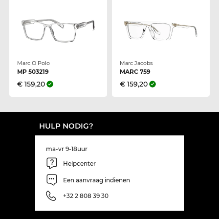
Marc O Polo
Marc Jacobs
MP 503219
MARC 759
€ 159,20
€ 159,20
HULP NODIG?
ma-vr 9-18uur
Helpcenter
Een aanvraag indienen
+32 2 808 39 30