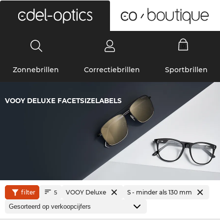
0
Zonnebrillen
Correctiebrillen
Sportbrillen
VOOY DELUXE FACETSIZELABELS
filter
VOOY Deluxe
S - minder als 130 mm
5