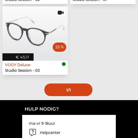
25 %
€ 45,11
VOOY Deluxe
Studio Session - 03
1
/1
HULP NODIG?
ma-vr 9-18uur
Helpcenter