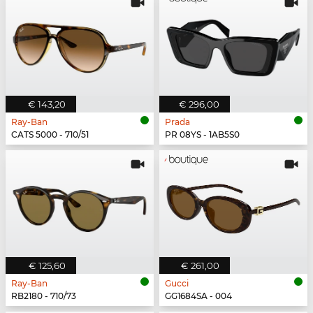
€ 143,20
€ 296,00
Ray-Ban
Prada
CATS 5000 - 710/51
PR 08YS - 1AB5S0
€ 125,60
€ 261,00
Ray-Ban
Gucci
RB2180 - 710/73
GG1684SA - 004