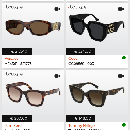
€ 210,40
€ 324,00
Versace
Gucci
VE4361 - 521773
GG0956S - 003
€ 280,00
€ 148,00
Tom Ford
Tommy Hilfiger