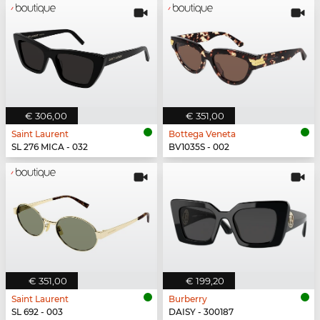
€ 306,00
€ 351,00
Saint Laurent
Bottega Veneta
SL 276 MICA - 032
BV1035S - 002
€ 351,00
€ 199,20
Saint Laurent
Burberry
SL 692 - 003
DAISY - 300187