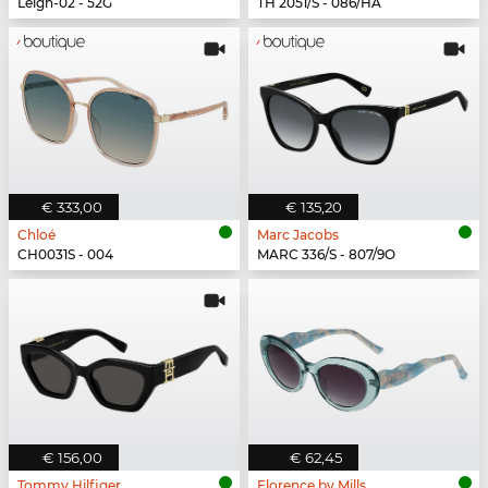
Leigh-02 - 52G
TH 2051/S - 086/HA
€ 333,00
€ 135,20
Chloé
Marc Jacobs
CH0031S - 004
MARC 336/S - 807/9O
€ 156,00
€ 62,45
Tommy Hilfiger
Florence by Mills