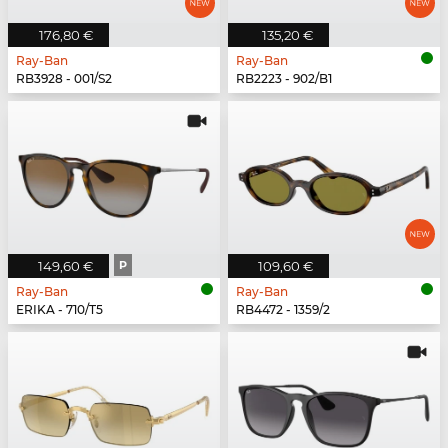
176,80 €
135,20 €
Ray-Ban
Ray-Ban
RB3928 - 001/S2
RB2223 - 902/B1
149,60 €
P
109,60 €
Ray-Ban
Ray-Ban
ERIKA - 710/T5
RB4472 - 1359/2