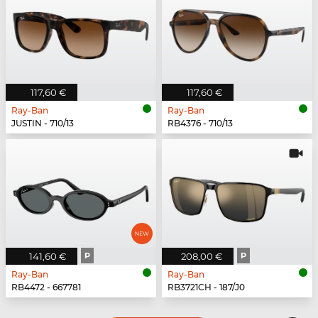
117,60 €
117,60 €
Ray-Ban
Ray-Ban
JUSTIN - 710/13
RB4376 - 710/13
141,60 €
P
208,00 €
P
Ray-Ban
Ray-Ban
RB4472 - 667781
RB3721CH - 187/J0