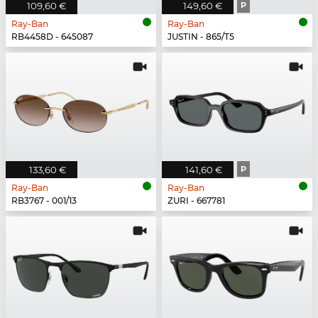
109,60 €
149,60 €
P
Ray-Ban
Ray-Ban
RB4458D - 645087
JUSTIN - 865/T5
133,60 €
141,60 €
P
Ray-Ban
Ray-Ban
RB3767 - 001/13
ZURI - 667781