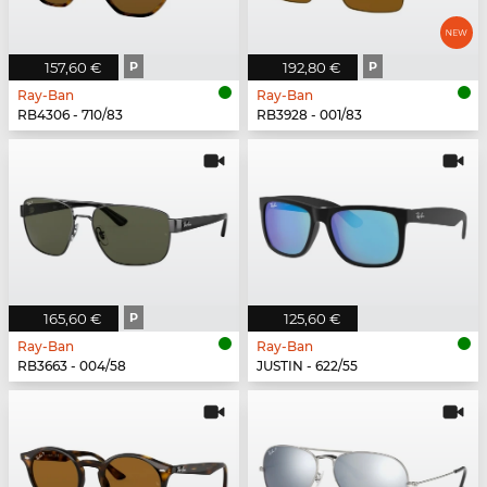
157,60 €
P
192,80 €
P
Ray-Ban
Ray-Ban
RB4306 - 710/83
RB3928 - 001/83
165,60 €
P
125,60 €
Ray-Ban
Ray-Ban
RB3663 - 004/58
JUSTIN - 622/55