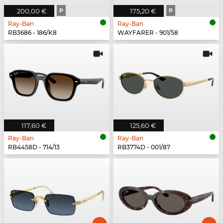
200,00 €
P
175,20 €
P
Ray-Ban
Ray-Ban
RB3686 - 186/K8
WAYFARER - 901/58
117,60 €
125,60 €
Ray-Ban
Ray-Ban
RB4458D - 714/13
RB3774D - 001/87