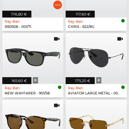
176,80 €
117,60 €
Ray-Ban
Ray-Ban
RB3928 - 001/7I
CHRIS - 622/8G
165,60 €
P
175,20 €
P
Ray-Ban
Ray-Ban
NEW WAYFARER - 901/58
AVIATOR LARGE METAL - 002/48