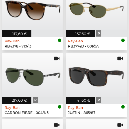
117,60 €
157,60 €
P
Ray-Ban
Ray-Ban
RB4378 - 710/13
RB3774D - 001/9A
217,60 €
P
141,60 €
P
Ray-Ban
Ray-Ban
CARBON FIBRE - 004/N5
JUSTIN - 865/87