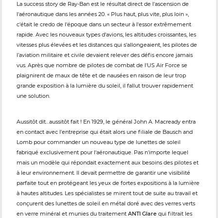
La success story de Ray-Ban est le résultat direct de l'ascension de
l'aéronautique dans les années 20. « Plus haut, plus vite, plus loin »,
c'était le credo de l'époque dans un secteur à l'essor extrêmement
rapide. Avec les nouveaux types d'avions, les altitudes croissantes, les
vitesses plus élevées et les distances qui s'allongeaient, les pilotes de
l’aviation militaire et civile devaient relever des défis encore jamais
vus. Après que nombre de pilotes de combat de l'US Air Force se
plaignirent de maux de tête et de nausées en raison de leur trop
grande exposition à la lumière du soleil, il fallut trouver rapidement
une solution.
Aussitôt dit…aussitôt fait ! En 1929, le général John A. Macready entra
en contact avec l'entreprise qui était alors une filiale de Bausch and
Lomb pour commander un nouveau type de lunettes de soleil
fabriqué exclusivement pour l'aéronautique. Pas n'importe lequel
mais un modèle qui répondait exactement aux besoins des pilotes et
à leur environnement. Il devait permettre de garantir une visibilité
parfaite tout en protégeant les yeux de fortes expositions à la lumière
à hautes altitudes. Les spécialistes se mirent tout de suite au travail et
conçurent des lunettes de soleil en métal doré avec des verres verts
en verre minéral et munies du traitement
ANTI Glare
qui filtrait les