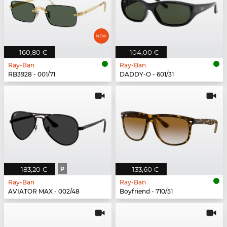
160,80 €
104,00 €
Ray-Ban
Ray-Ban
RB3928 - 001/71
DADDY-O - 601/31
183,20 €
P
133,60 €
Ray-Ban
Ray-Ban
AVIATOR MAX - 002/48
Boyfriend - 710/51