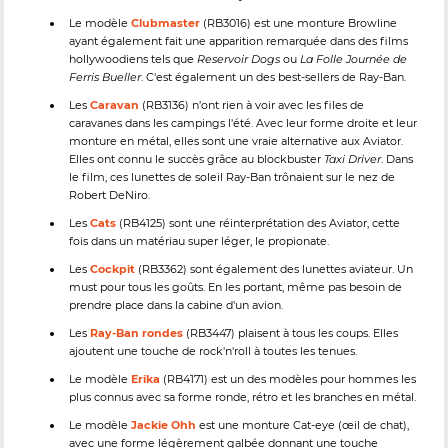
Le modèle
Clubmaster
(RB3016) est une monture Browline
ayant également fait une apparition remarquée dans des films
hollywoodiens tels que
Reservoir Dogs
ou
La Folle Journée de
Ferris Bueller
. C'est également un des best-sellers de Ray-Ban.
Les
Caravan
(RB3136) n’ont rien à voir avec les files de
caravanes dans les campings l'été. Avec leur forme droite et leur
monture en métal, elles sont une vraie alternative aux Aviator.
Elles ont connu le succès grâce au blockbuster
Taxi Driver
. Dans
le film, ces lunettes de soleil Ray-Ban trônaient sur le nez de
Robert DeNiro.
Les
Cats
(RB4125) sont une réinterprétation des Aviator, cette
fois dans un matériau super léger, le propionate.
Les
Cockpit
(RB3362) sont également des lunettes aviateur. Un
must pour tous les goûts. En les portant, même pas besoin de
prendre place dans la cabine d'un avion.
Les
Ray-Ban rondes
(RB3447) plaisent à tous les coups. Elles
ajoutent une touche de rock'n'roll à toutes les tenues.
Le modèle
Erika
(RB4171) est un des modèles pour hommes les
plus connus avec sa forme ronde, rétro et les branches en métal.
Le modèle
Jackie Ohh
est une monture Cat-eye (œil de chat),
avec une forme légèrement galbée donnant une touche