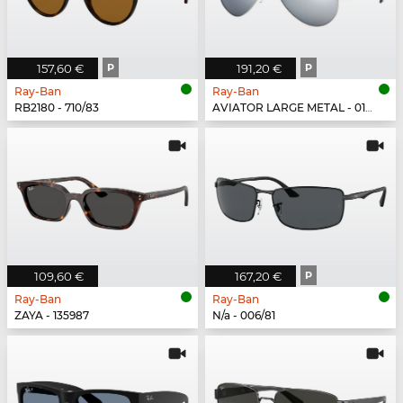
157,60 €
P
191,20 €
P
Ray-Ban
Ray-Ban
RB2180 - 710/83
AVIATOR LARGE METAL - 019/W3
109,60 €
167,20 €
P
Ray-Ban
Ray-Ban
ZAYA - 135987
N/a - 006/81