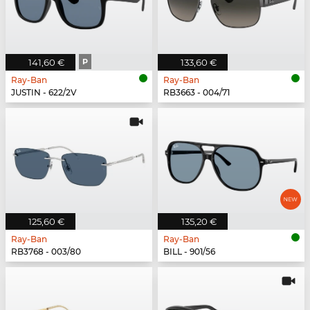
141,60 €
P
133,60 €
Ray-Ban
Ray-Ban
JUSTIN - 622/2V
RB3663 - 004/71
125,60 €
135,20 €
Ray-Ban
Ray-Ban
RB3768 - 003/80
BILL - 901/56