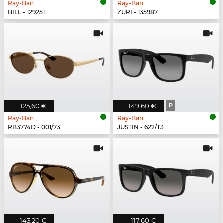
Ray-Ban
Ray-Ban
BILL - 129251
ZURI - 135987
125,60 €
149,60 €
P
Ray-Ban
Ray-Ban
RB3774D - 001/73
JUSTIN - 622/T3
143,20 €
117,60 €