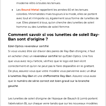
moderne-rétro à toutes les tenues.
Les
Round Metal
rappellent les années 60 et les tenues
colorées. Minimalistes mais toujours à la mode, elles se portent
avec tout et n'importe où, également sous forme de lunettes de
vue. Elles plaisent à tous, qu'on cherche des lunettes de soleil
homme ou des lunettes de soleil femme.
Comment savoir si vos lunettes de soleil Ray-
Ban sont d'origine ?
Edel-Optics revendeur certifié
Si vous voulez être sûr d'avoir des paires de Ray-Ban d'origine, il faut
en acheter chez un
revendeur certifié
tel qu'Edel-Optics. Une fois
que vous avez reçu l'article, vérifiez que le logo est bien écrit
correctement et qu'on ne peut pas le faire disparaître en le grattant.
De plus, assurez-vous que votre modèle vous parvienne avec un
étui
à lunettes Ray-Ban
et une
chiffonnette Ray-Ban
. Assurez-vous aussi
que le
numéro de série correct est bien gravé sur la branche
gauche
.
Les lunettes de soleil d'origine de l'époque de Bausch & Lomb portent
l'abréviation BL sur chaque verre tandis que sur les nouveaux modèles