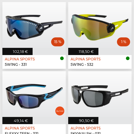
15 %
1 %
102,18 €
118,50 €
ALPINA SPORTS
ALPINA SPORTS
5W1NG - 331
5W1NG - 532
49,14 €
90,50 €
ALPINA SPORTS
ALPINA SPORTS
FLEXXY TEEN - 331
SKYWALSH - 031