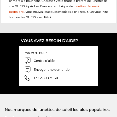
primordiale pour nous. Cherchez votre modèle préféré de lunettes de
vue GUESS à prix bas. Dans notre rubrique de
lunettes de vue à
petits prix
, vous trouvez quelques modèles à prix réduit. On vous livre
les lunettes GUESS avec l’étui.
VOUS AVEZ BESOIN D'AIDE?
ma-vr 9-18uur
Centre d'aide
Envoyer une demande
+32 2 808 39 30
Nos marques de lunettes de soleil les plus populaires