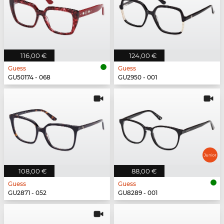
116,00 €
124,00 €
Guess
Guess
GU50174 - 068
GU2950 - 001
108,00 €
88,00 €
Guess
Guess
GU2871 - 052
GU8289 - 001