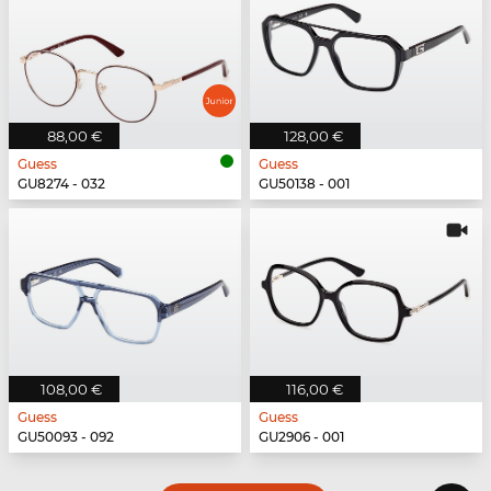
88,00 €
128,00 €
Guess
Guess
GU8274 - 032
GU50138 - 001
108,00 €
116,00 €
Guess
Guess
GU50093 - 092
GU2906 - 001