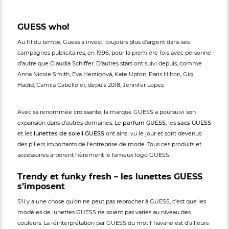
GUESS who!
Au fil du temps, Guess a investi toujours plus d’argent dans ses
campagnes publicitaires, en 1996, pour la première fois avec personne
d’autre que Claudia Schiffer. D’autres stars ont suivi depuis, comme
Anna Nicole Smith, Eva Herzigová, Kate Upton, Paris Hilton, Gigi
Hadid, Camila Cabello et, depuis 2018, Jennifer Lopez.
Avec sa renommée croissante, la marque GUESS a poursuivi son
expansion dans d’autres domaines. Le
parfum GUESS
, les
sacs GUESS
et les
lunettes de soleil GUESS
ont ainsi vu le jour et sont devenus
des piliers importants de l’entreprise de mode. Tous ces produits et
accessoires arborent fièrement le fameux logo GUESS.
Trendy et funky fresh – les lunettes GUESS
s’imposent
S’il y a une chose qu’on ne peut pas reprocher à GUESS, c’est que les
modèles de lunettes GUESS ne soient pas variés au niveau des
couleurs. La réinterprétation par GUESS du motif havane est d’ailleurs