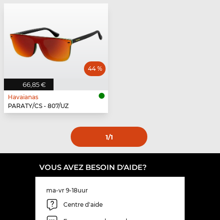
44 %
66,85 €
Havaianas
PARATY/CS - 807/UZ
1
/1
VOUS AVEZ BESOIN D'AIDE?
ma-vr 9-18uur
Centre d'aide