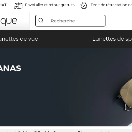
IAT!
Envoi aller et retour gratuits
Droit de rétractation d
unettes de vue
Lunettes de sp
IANAS