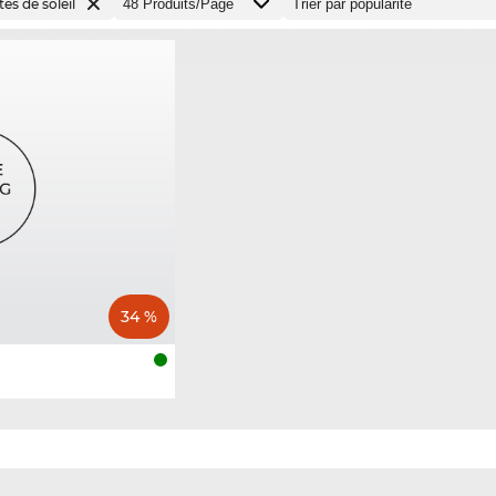
es de soleil
34 %